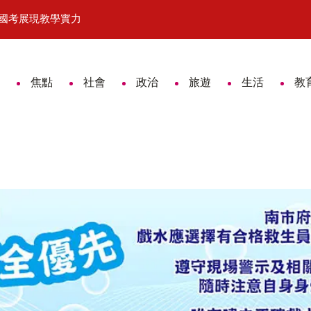
過國考展現教學實力
面試有型、就業有薪 台南就業中心父
焦點
社會
政治
旅遊
生活
教