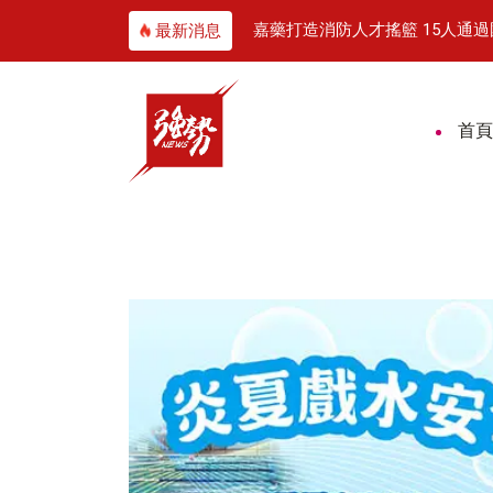
工郭于瑄勇奪全國技能競賽獎牌
嘉藥打造消防人才搖籃 15人通
最新消息
首頁