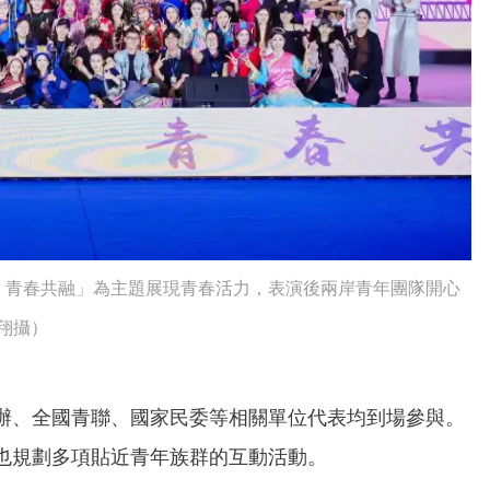
・青春共融」為主題展現青春活力，表演後兩岸青年團隊開心
翔攝）
辦、全國青聯、國家民委等相關單位代表均到場參與。
也規劃多項貼近青年族群的互動活動。