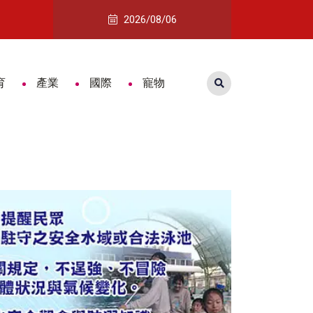
親節徵才媒合250職缺
3D玩具熊竟藏毒！ 保三總隊破獲跨境運
2026/08/06
育
產業
國際
寵物