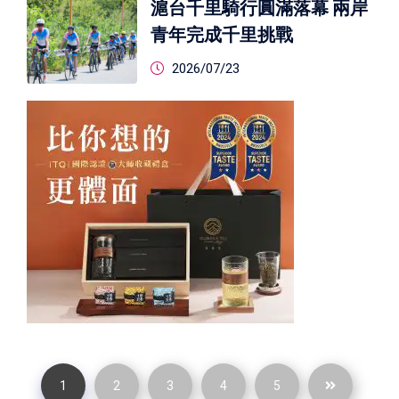
滬台千里騎行圓滿落幕 兩岸
青年完成千里挑戰
2026/07/23
1
2
3
4
5