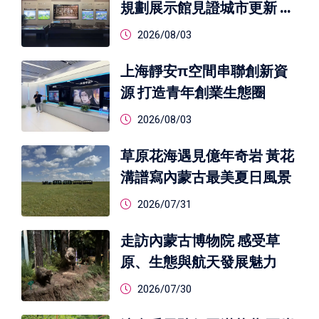
規劃展示館見證城市更新 映
照上海新未來
2026/08/03
上海靜安π空間串聯創新資
源 打造青年創業生態圈
2026/08/03
草原花海遇見億年奇岩 黃花
溝譜寫內蒙古最美夏日風景
2026/07/31
走訪內蒙古博物院 感受草
原、生態與航天發展魅力
2026/07/30