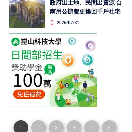
政府出土地、民間出資源 台
南用公辦都更換回千戶社宅
2026/07/31
1
2
3
4
5
6