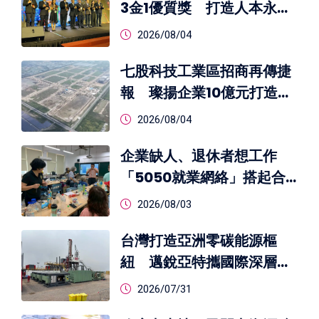
3金1優質獎 打造人本永續
城市新典範
2026/08/04
七股科技工業區招商再傳捷
報 璨揚企業10億元打造智
慧新廠
2026/08/04
企業缺人、退休者想工作
「5050就業網絡」搭起合
作橋梁
2026/08/03
台灣打造亞洲零碳能源樞
紐 邁銳亞特攜國際深層鑽
井技術布局RE100與CCUS
2026/07/31
新商機