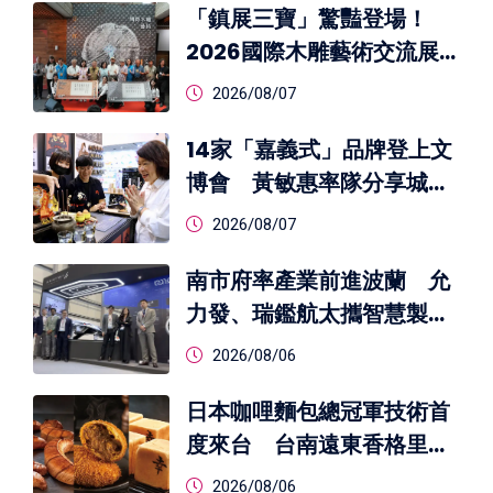
「鎮展三寶」驚豔登場！
2026國際木雕藝術交流展
開展 跨國藝術對話激盪木
2026/08/07
雕新視野
14家「嘉義式」品牌登上文
博會 黃敏惠率隊分享城市
創意力
2026/08/07
南市府率產業前進波蘭 允
力發、瑞鑑航太攜智慧製造
與無人機技術搶攻歐洲商機
2026/08/06
日本咖哩麵包總冠軍技術首
度來台 台南遠東香格里拉
攜手日本名店CROISSANT
2026/08/06