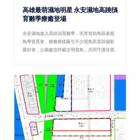
高雄最萌濕地明星 永安濕地高蹺鴴
育雛季療癒登場
永安濕地進入高蹺鴴育雛季，毛茸茸幼鳥跟著親
鳥學習覓食，療癒模樣吸引不少賞鳥民眾與攝影
愛好者，公園處也呼籲文明賞鳥，共同守護珍貴
棲地。