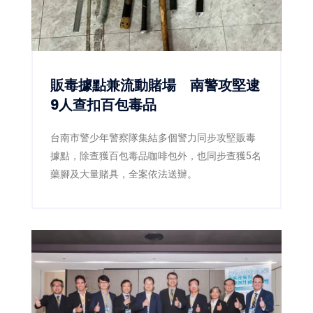
販毒據點兼流動賭場 南警攻堅逮
9人查扣百包毒品
台南市警少年警察隊集結多個警力同步攻堅販毒
據點，除查獲百包毒品咖啡包外，也同步查獲5名
藥腳及大量賭具，全案依法送辦。