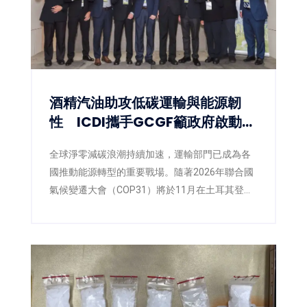
酒精汽油助攻低碳運輸與能源韌
性 ICDI攜手GCGF籲政府啟動
E10藍圖
全球淨零減碳浪潮持續加速，運輸部門已成為各
國推動能源轉型的重要戰場。隨著2026年聯合國
氣候變遷大會（COP31）將於11月在土耳其登
場，各國正積極提出更具企圖心的減碳策略，低
碳燃料也逐漸成為國際能源政策的重要方向。面
對臺灣即將推動第三版國家自定貢獻
（NDC3.0），如何兼顧減碳、能源安全與供應韌
性，已成為產官學界共同關注的核心議題。