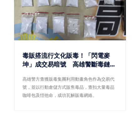
毒販搭流行文化販毒！「閃電麥
坤」成交易暗號 高雄警斷毒鏈逮
5人
高雄警方查獲販毒集團利用動畫角色作為交易代
號，並以行動倉儲方式販售毒品，查扣大量毒品
咖啡包及愷他命，成功瓦解販毒網絡。