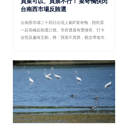
買菜可以、買票不行！ 菜奇鴨快閃
台南西市場反賄選
台南西市場二十四日出現人氣IP菜奇鴨，陪民眾
一起高喊反賄選口號。市府透過有獎徵答、打卡
合照及趣味互動，將「買菜不買票」觀念帶進市
場，呼籲市民共同守護乾淨選舉。