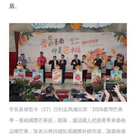
盾。
市長黃偉哲今（27）日到走馬瀨出席「2026臺灣芒果
季－臺南國際芒果節」開幕，邀請國人把握產季來臺南
品嚐芒果，並表示將持續拓展國際外銷市場，讓臺南優