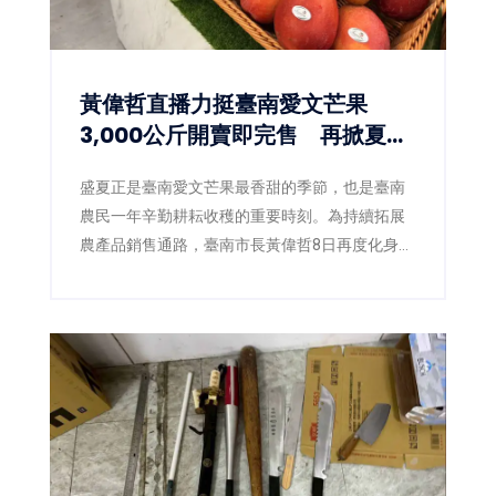
黃偉哲直播力挺臺南愛文芒果
3,000公斤開賣即完售 再掀夏日
甜蜜搶購熱潮
盛夏正是臺南愛文芒果最香甜的季節，也是臺南
農民一年辛勤耕耘收穫的重要時刻。為持續拓展
農產品銷售通路，臺南市長黃偉哲8日再度化身
「最強農產推銷員」，親自前往電視購物直播現
場，攜手臺南市農產運銷股份有限公司推廣臺南
愛文芒果，以最直接的方式向全國消費者介紹來
自產地的新鮮美味。直播活動推出的3,000公斤愛
文芒果甫開賣便迅速銷售一空，再次展現臺南芒
果在市場上的高人氣與品牌實力。