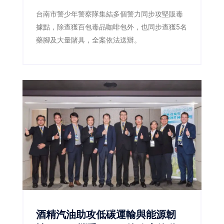
台南市警少年警察隊集結多個警力同步攻堅販毒
據點，除查獲百包毒品咖啡包外，也同步查獲5名
藥腳及大量賭具，全案依法送辦。
酒精汽油助攻低碳運輸與能源韌