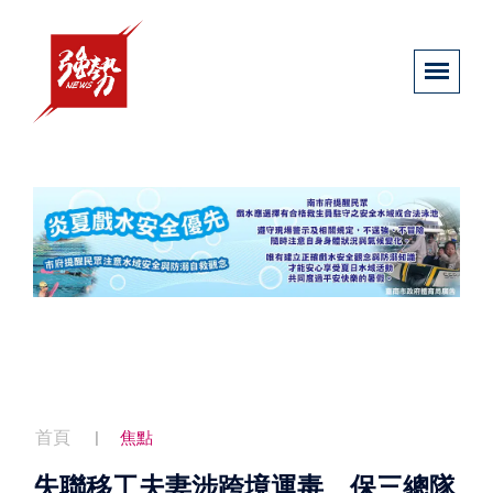
首頁
焦點
失聯移工夫妻涉跨境運毒 保三總隊