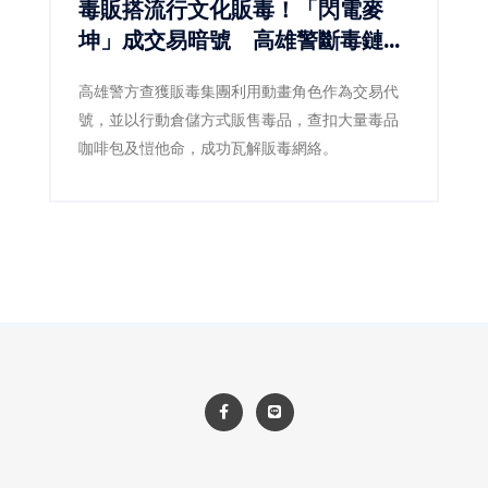
毒販搭流行文化販毒！「閃電麥
坤」成交易暗號 高雄警斷毒鏈逮
5人
高雄警方查獲販毒集團利用動畫角色作為交易代
號，並以行動倉儲方式販售毒品，查扣大量毒品
咖啡包及愷他命，成功瓦解販毒網絡。