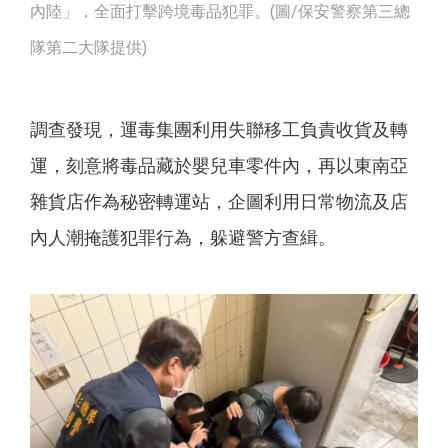
內陸」，全面打擊跨境毒品犯罪。(圖/保安警察第三總
隊第二大隊提供)
調查發現，運毒集團利用失聯移工負責收貨及轉
運，刻意將毒品藏於嬰兒車零件內，再以東南亞
雜貨店作為秘密轉運站，企圖利用日常物流及店
內人潮掩護犯罪行為，躲避警方查緝。