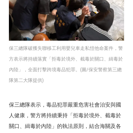
保三總隊破獲失聯移工利用嬰兒車走私愷他命案件，警
方表示將持續落實「拒毒於境外、截毒於關口、緝毒於
內陸」，全面打擊跨境毒品犯罪。(圖/保安警察第三總
隊第二大隊提供)
保三總隊表示，毒品犯罪嚴重危害社會治安與國
人健康，警方將持續秉持「拒毒於境外、截毒於
關口、緝毒於內陸」的執法原則，結合海關及各