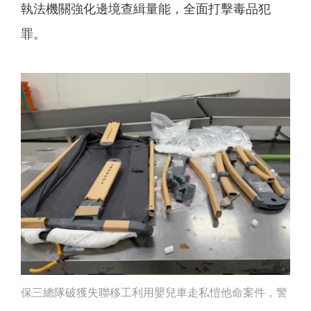
執法機關強化邊境查緝量能，全面打擊毒品犯
罪。
保三總隊破獲失聯移工利用嬰兒車走私愷他命案件，警