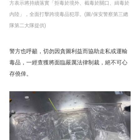
方表示將持續落實「拒毒於境外、截毒於關口、緝毒於
內陸」，全面打擊跨境毒品犯罪。(圖/保安警察第三總
隊第二大隊提供)
警方也呼籲，切勿因貪圖利益而協助走私或運輸
毒品，一經查獲將面臨嚴厲法律制裁，絕不可心
存僥倖。