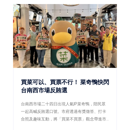
買菜可以、買票不行！ 菜奇鴨快閃
台南西市場反賄選
台南西市場二十四日出現人氣IP菜奇鴨，陪民眾
一起高喊反賄選口號。市府透過有獎徵答、打卡
合照及趣味互動，將「買菜不買票」觀念帶進市
場，呼籲市民共同守護乾淨選舉。