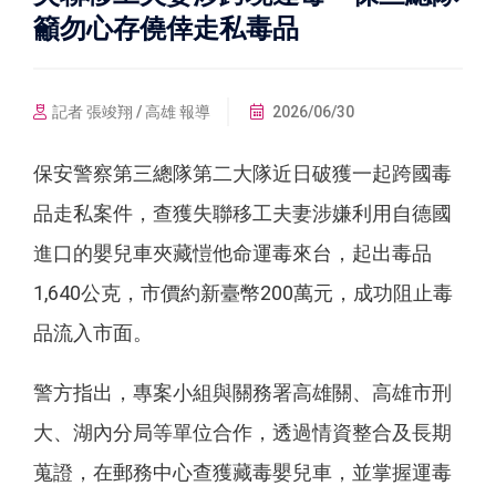
籲勿心存僥倖走私毒品
記者 張竣翔 / 高雄 報導
2026/06/30
保安警察第三總隊第二大隊近日破獲一起跨國毒
品走私案件，查獲失聯移工夫妻涉嫌利用自德國
進口的嬰兒車夾藏愷他命運毒來台，起出毒品
1,640公克，市價約新臺幣200萬元，成功阻止毒
品流入市面。
警方指出，專案小組與關務署高雄關、高雄市刑
大、湖內分局等單位合作，透過情資整合及長期
蒐證，在郵務中心查獲藏毒嬰兒車，並掌握運毒