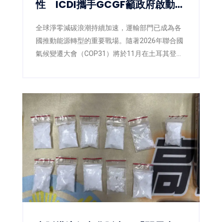
性 ICDI攜手GCGF籲政府啟動
E10藍圖
全球淨零減碳浪潮持續加速，運輸部門已成為各
國推動能源轉型的重要戰場。隨著2026年聯合國
氣候變遷大會（COP31）將於11月在土耳其登
場，各國正積極提出更具企圖心的減碳策略，低
碳燃料也逐漸成為國際能源政策的重要方向。面
對臺灣即將推動第三版國家自定貢獻
（NDC3.0），如何兼顧減碳、能源安全與供應韌
性，已成為產官學界共同關注的核心議題。