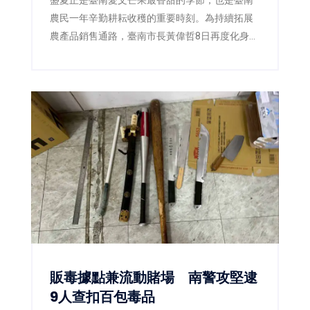
農民一年辛勤耕耘收穫的重要時刻。為持續拓展
農產品銷售通路，臺南市長黃偉哲8日再度化身
「最強農產推銷員」，親自前往電視購物直播現
場，攜手臺南市農產運銷股份有限公司推廣臺南
愛文芒果，以最直接的方式向全國消費者介紹來
自產地的新鮮美味。直播活動推出的3,000公斤愛
文芒果甫開賣便迅速銷售一空，再次展現臺南芒
果在市場上的高人氣與品牌實力。
販毒據點兼流動賭場 南警攻堅逮
9人查扣百包毒品