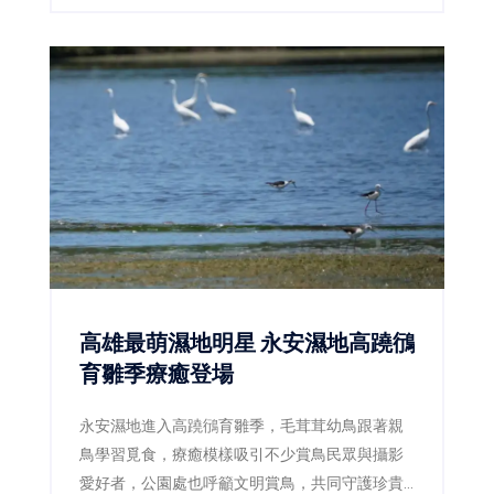
高雄最萌濕地明星 永安濕地高蹺鴴
育雛季療癒登場
永安濕地進入高蹺鴴育雛季，毛茸茸幼鳥跟著親
鳥學習覓食，療癒模樣吸引不少賞鳥民眾與攝影
愛好者，公園處也呼籲文明賞鳥，共同守護珍貴