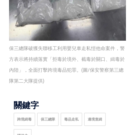
保三總隊破獲失聯移工利用嬰兒車走私愷他命案件，警
方表示將持續落實「拒毒於境外、截毒於關口、緝毒於
內陸」，全面打擊跨境毒品犯罪。(圖/保安警察第三總
隊第二大隊提供)
關鍵字
跨境緝毒
保三總隊
毒品走私
邊境查緝