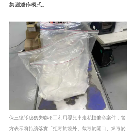
集團運作模式。
保三總隊破獲失聯移工利用嬰兒車走私愷他命案件，警
方表示將持續落實「拒毒於境外、截毒於關口、緝毒於