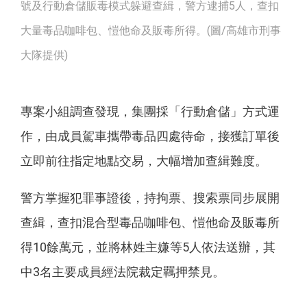
號及行動倉儲販毒模式躲避查緝，警方逮捕5人，查扣
大量毒品咖啡包、愷他命及販毒所得。(圖/高雄市刑事
大隊提供)
專案小組調查發現，集團採「行動倉儲」方式運
作，由成員駕車攜帶毒品四處待命，接獲訂單後
立即前往指定地點交易，大幅增加查緝難度。
警方掌握犯罪事證後，持拘票、搜索票同步展開
查緝，查扣混合型毒品咖啡包、愷他命及販毒所
得10餘萬元，並將林姓主嫌等5人依法送辦，其
中3名主要成員經法院裁定羈押禁見。