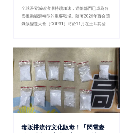
E10藍圖
全球淨零減碳浪潮持續加速，運輸部門已成為各
國推動能源轉型的重要戰場。隨著2026年聯合國
氣候變遷大會（COP31）將於11月在土耳其登
場，各國正積極提出更具企圖心的減碳策略，低
碳燃料也逐漸成為國際能源政策的重要方向。面
對臺灣即將推動第三版國家自定貢獻
（NDC3.0），如何兼顧減碳、能源安全與供應韌
性，已成為產官學界共同關注的核心議題。
毒販搭流行文化販毒！「閃電麥