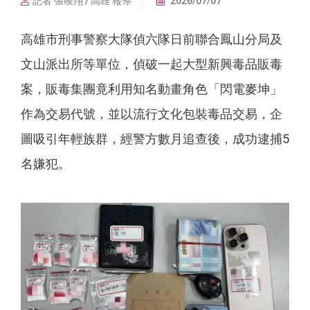
記者 張竣翔 / 高雄 報導
2026/07/07
高雄市刑事警察大隊偵六隊日前聯合鳳山分局及
文山派出所等單位，偵破一起大型新興毒品販毒
案，販毒集團竟利用知名動畫角色「閃電麥坤」
作為交易代號，並以流行文化包裝毒品交易，企
圖吸引年輕族群，經警方數月追查後，成功逮捕5
名嫌犯。