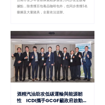
據點，除查獲百包毒品咖啡包外，也同步查獲5名
藥腳及大量賭具，全案依法送辦。
酒精汽油助攻低碳運輸與能源韌
性 ICDI攜手GCGF籲政府啟動