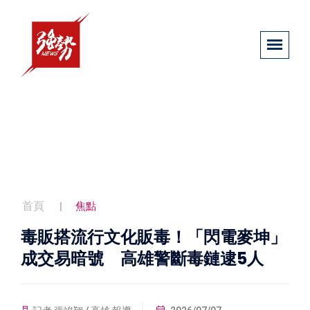
首頁
焦點
毒販搭流行文化販毒！「閃電麥坤」
成交易暗號 高雄警斷毒鏈逮5人