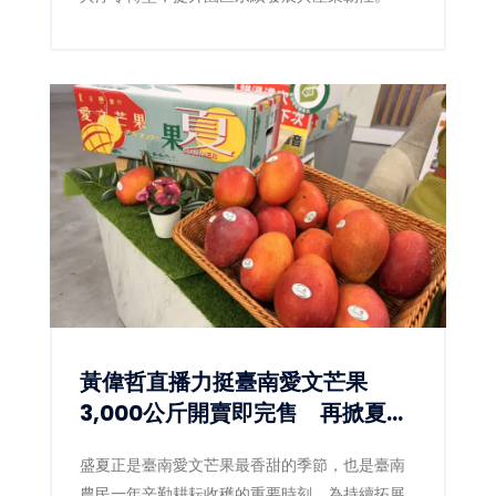
黃偉哲直播力挺臺南愛文芒果
3,000公斤開賣即完售 再掀夏日
甜蜜搶購熱潮
盛夏正是臺南愛文芒果最香甜的季節，也是臺南
農民一年辛勤耕耘收穫的重要時刻。為持續拓展