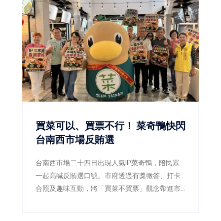
買菜可以、買票不行！ 菜奇鴨快閃
台南西市場反賄選
台南西市場二十四日出現人氣IP菜奇鴨，陪民眾
一起高喊反賄選口號。市府透過有獎徵答、打卡
合照及趣味互動，將「買菜不買票」觀念帶進市
場，呼籲市民共同守護乾淨選舉。