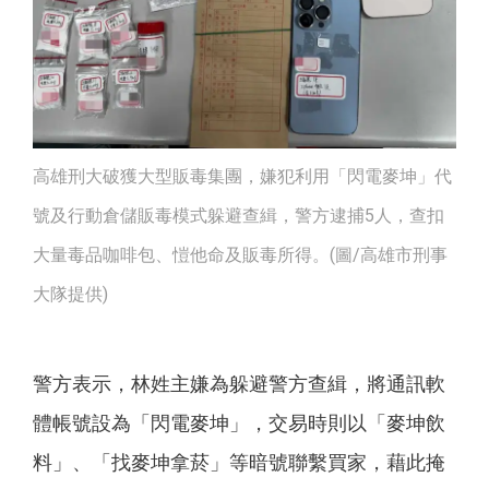
高雄刑大破獲大型販毒集團，嫌犯利用「閃電麥坤」代
號及行動倉儲販毒模式躲避查緝，警方逮捕5人，查扣
大量毒品咖啡包、愷他命及販毒所得。(圖/高雄市刑事
大隊提供)
警方表示，林姓主嫌為躲避警方查緝，將通訊軟
體帳號設為「閃電麥坤」，交易時則以「麥坤飲
料」、「找麥坤拿菸」等暗號聯繫買家，藉此掩