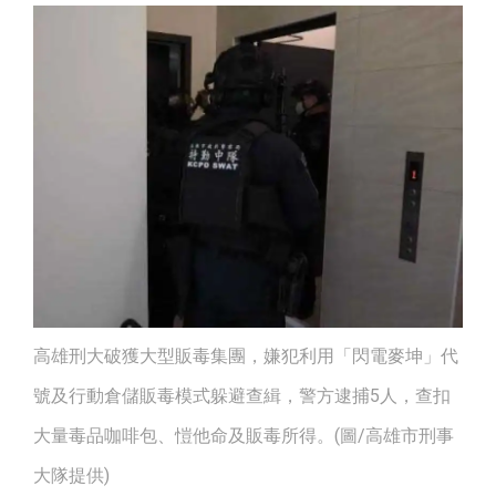
高雄刑大破獲大型販毒集團，嫌犯利用「閃電麥坤」代
號及行動倉儲販毒模式躲避查緝，警方逮捕5人，查扣
大量毒品咖啡包、愷他命及販毒所得。(圖/高雄市刑事
大隊提供)