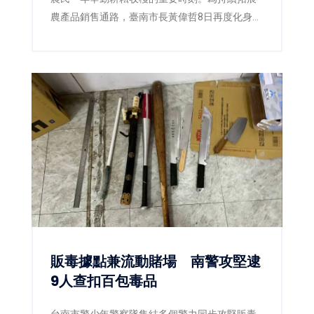
農產品銷售通路，臺南市長黃偉哲8日再度化身
「最強農產推銷員」，親自前往電視購物直播現
場，攜手臺南市農產運銷股份有限公司推廣臺南
愛文芒果，以最直接的方式向全國消費者介紹來
自產地的新鮮美味。直播活動推出的3,000公斤愛
文芒果甫開賣便迅速銷售一空，再次展現臺南芒
果在市場上的高人氣與品牌實力。
販毒據點兼流動賭場 南警攻堅逮
9人查扣百包毒品
台南市警少年警察隊集結多個警力同步攻堅販毒