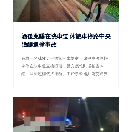
酒後竟睡在快車道 休旅車停路中央
險釀追撞事故
高雄一名林姓男子酒後開車返家，途中竟將休旅
車停在快車道直接睡著，警方獲報到場拍窗叫
醒，酒測超標依法送辦。由於事發地點為交通要
道，若未及時發現，後果恐不堪設想。