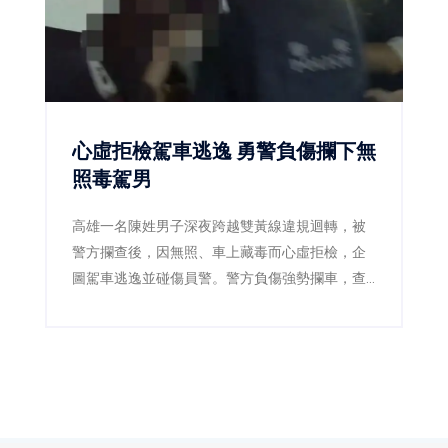
心虛拒檢駕車逃逸 勇警負傷攔下無
照毒駕男
高雄一名陳姓男子深夜跨越雙黃線違規迴轉，被
警方攔查後，因無照、車上藏毒而心虛拒檢，企
圖駕車逃逸並碰傷員警。警方負傷強勢攔車，查
獲安非他命及依托咪酯煙彈，陳男毒品快篩呈陽
性，遭依法逮捕送辦。