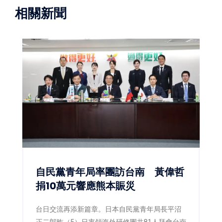
相關新聞
自民黨青年局率團訪台南 黃偉哲
捐10萬元響應熊本賑災
台日交流再添新篇章。日本自民黨青年局長平沼
正二郎昨（5）日率領海外研修團共81人拜會台南