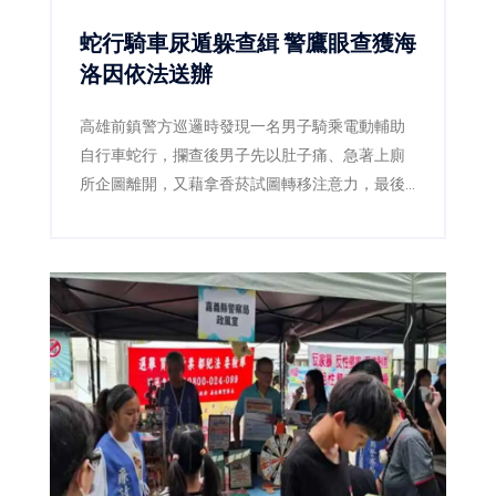
蛇行騎車尿遁躲查緝 警鷹眼查獲海
洛因依法送辦
高雄前鎮警方巡邏時發現一名男子騎乘電動輔助
自行車蛇行，攔查後男子先以肚子痛、急著上廁
所企圖離開，又藉拿香菸試圖轉移注意力，最後
仍遭警方查獲海洛因，並依毒品及公共危險罪送
辦。