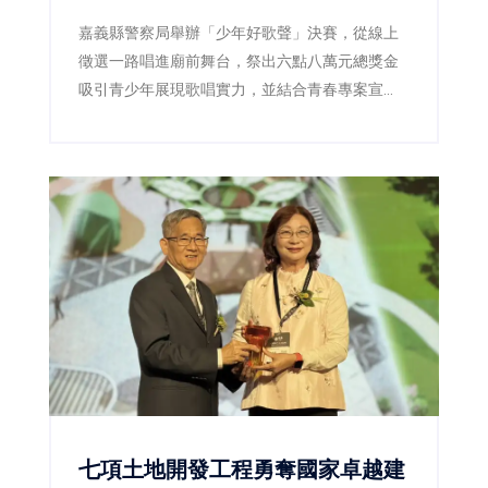
嘉義縣警察局舉辦「少年好歌聲」決賽，從線上
徵選一路唱進廟前舞台，祭出六點八萬元總獎金
吸引青少年展現歌唱實力，並結合青春專案宣
導，透過音樂陪伴青少年健康成長。
七項土地開發工程勇奪國家卓越建