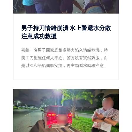
男子持刀情緒崩潰 水上警遞水分散
注意成功救援
嘉義一名男子因家庭相處壓力陷入情緒危機，持
美工刀拒絕任何人靠近。警方沒有貿然刺激，而
是以溫和語氣傾聽安撫，再主動遞水轉移注意
力，趁男子伸手接水時迅速奪刀，將人平安送
醫。