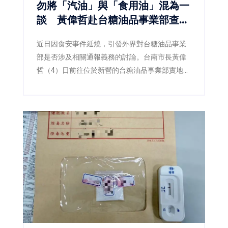
勿將「汽油」與「食用油」混為一
談 黃偉哲赴台糖油品事業部查
察：食安不能建立在誤解之上
近日因食安事件延燒，引發外界對台糖油品事業
部是否涉及相關通報義務的討論。台南市長黃偉
哲（4）日前往位於新營的台糖油品事業部實地訪
查，並由衛生局陪同查核，確認該事業部所經營
業務為汽柴油、潤滑油及加油站服務，與民眾日
常食用油品並無關聯，現場也再次釐清「此油非
彼油」，避免錯誤資訊持續擴散。