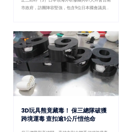
市政府，訪團陣容堅強，包含9位日本國會議員，
以及多位地方議員與青年黨部代表。台南市長黃
偉哲偕同副市長姜淋煌及新聞及國際關係處長蘇
恩恩熱情接待，雙方除就城市交流、青年互動及
未來合作交換意見外，也共同關注日前熊本強震
災情。黃偉哲更宣布以個人名義捐出新台幣10萬
元，響應台南市政府「0728日本熊本賑災專
案」，盼凝聚更多社會力量，協助災區儘速重
建。
3D玩具熊竟藏毒！ 保三總隊破獲
跨境運毒 查扣逾1公斤愷他命