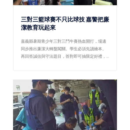
三對三籃球賽不只比球技 嘉警把廉
潔教育玩起來
嘉義縣暑期青少年三對三鬥牛賽熱血開打，場邊
同步推出廉潔大轉盤闖關。學生必須先讀繪本、
再回答誠信與守法題目，答對即可抽限定好禮，
讓原本嚴肅的廉潔教育變成賽事中的熱門互動活
動。