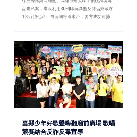
保三總隊與高雄關、高雄市刑大聯手偵破跨境毒
品走私案，毒販利用3D列印玩具熊及飾品夾藏逾
1公斤愷他命，自德國寄送來台，警方成功逮捕2
嫌並查扣毒品，阻止流入市面。
嘉縣少年好歌聲嗨翻廟前廣場 歌唱
競賽結合反詐反毒宣導