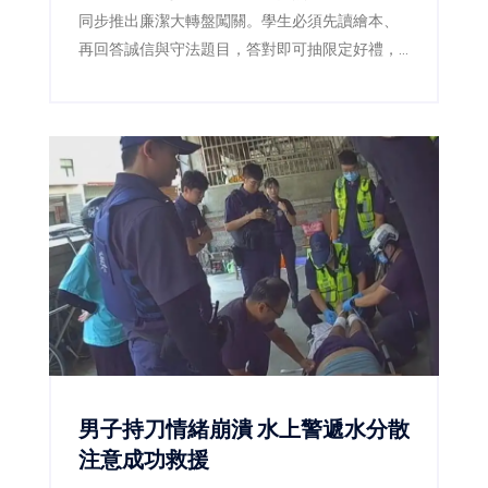
同步推出廉潔大轉盤闖關。學生必須先讀繪本、
再回答誠信與守法題目，答對即可抽限定好禮，
讓原本嚴肅的廉潔教育變成賽事中的熱門互動活
動。
男子持刀情緒崩潰 水上警遞水分散
注意成功救援