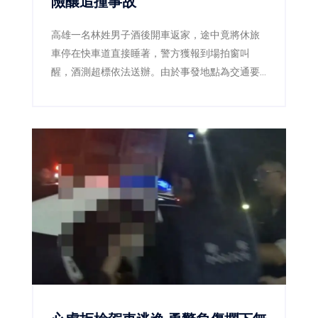
險釀追撞事故
高雄一名林姓男子酒後開車返家，途中竟將休旅
車停在快車道直接睡著，警方獲報到場拍窗叫
醒，酒測超標依法送辦。由於事發地點為交通要
道，若未及時發現，後果恐不堪設想。