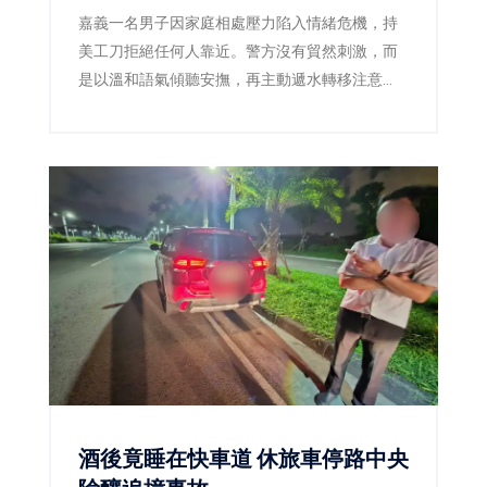
嘉義一名男子因家庭相處壓力陷入情緒危機，持
美工刀拒絕任何人靠近。警方沒有貿然刺激，而
是以溫和語氣傾聽安撫，再主動遞水轉移注意
力，趁男子伸手接水時迅速奪刀，將人平安送
醫。
酒後竟睡在快車道 休旅車停路中央