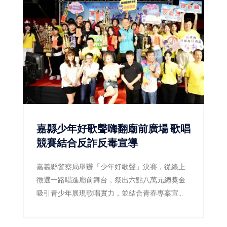
嘉縣少年好歌聲嗨翻廟前廣場 歌唱
競賽結合反詐反毒宣導
嘉義縣警察局舉辦「少年好歌聲」決賽，從線上
徵選一路唱進廟前舞台，祭出六點八萬元總獎金
吸引青少年展現歌唱實力，並結合青春專案宣
導，透過音樂陪伴青少年健康成長。