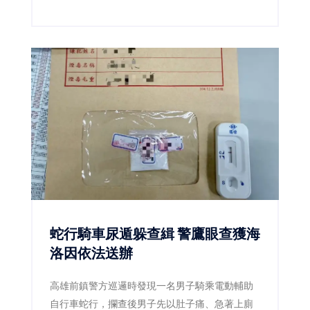
查，並由衛生局陪同查核，確認該事業部所經營
業務為汽柴油、潤滑油及加油站服務，與民眾日
常食用油品並無關聯，現場也再次釐清「此油非
彼油」，避免錯誤資訊持續擴散。
蛇行騎車尿遁躲查緝 警鷹眼查獲海
洛因依法送辦
高雄前鎮警方巡邏時發現一名男子騎乘電動輔助
自行車蛇行，攔查後男子先以肚子痛、急著上廁