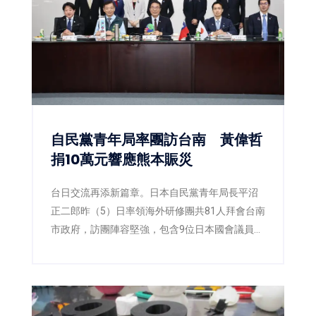
自民黨青年局率團訪台南 黃偉哲
捐10萬元響應熊本賑災
台日交流再添新篇章。日本自民黨青年局長平沼
正二郎昨（5）日率領海外研修團共81人拜會台南
市政府，訪團陣容堅強，包含9位日本國會議員，
以及多位地方議員與青年黨部代表。台南市長黃
偉哲偕同副市長姜淋煌及新聞及國際關係處長蘇
恩恩熱情接待，雙方除就城市交流、青年互動及
未來合作交換意見外，也共同關注日前熊本強震