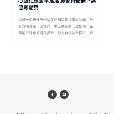
心虛拒檢駕車逃逸 勇警負傷攔下無
照毒駕男
高雄一名陳姓男子深夜跨越雙黃線違規迴轉，被
警方攔查後，因無照、車上藏毒而心虛拒檢，企
圖駕車逃逸並碰傷員警。警方負傷強勢攔車，查
獲安非他命及依托咪酯煙彈，陳男毒品快篩呈陽
性，遭依法逮捕送辦。