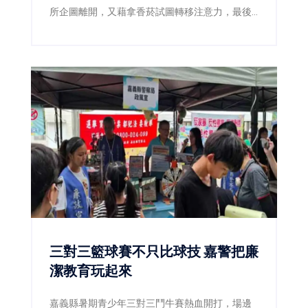
所企圖離開，又藉拿香菸試圖轉移注意力，最後
仍遭警方查獲海洛因，並依毒品及公共危險罪送
辦。
三對三籃球賽不只比球技 嘉警把廉
潔教育玩起來
嘉義縣暑期青少年三對三鬥牛賽熱血開打，場邊