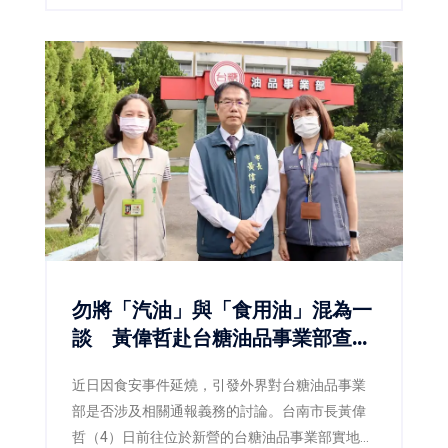
品質金質獎及最佳規劃設計優質獎等多項殊榮，
不僅展現臺南在土地開發、都市設計與工程品質
上的卓越成果，也反映市府持續推動宜居城市、
韌性城市與永續發展的具體成效。
勿將「汽油」與「食用油」混為一
談 黃偉哲赴台糖油品事業部查
察：食安不能建立在誤解之上
近日因食安事件延燒，引發外界對台糖油品事業
部是否涉及相關通報義務的討論。台南市長黃偉
哲（4）日前往位於新營的台糖油品事業部實地訪