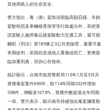
其他用路人的生命安全。
警方指出，毒（酒）駕除須面臨高額罰鍰、吊銷
駕駛執照及車輛移置保管等行政處分外，若經查
證駕駛人施用毒品後駕駛動力交通工具，還可能
觸犯《刑法》第185條之3公共危險罪，最重可處
有期徒刑；若因此造成他人重傷或死亡，更將面
臨加重刑責，切勿心存僥倖。
統計顯示，台南市政府警察局115年1月至5月共
查獲毒駕案件690件，較114年同期332件增加
358件，增幅達107.8%，查獲件數超過去年同期
一倍。警方表示，顯示南市持續強化毒駕攔查勤