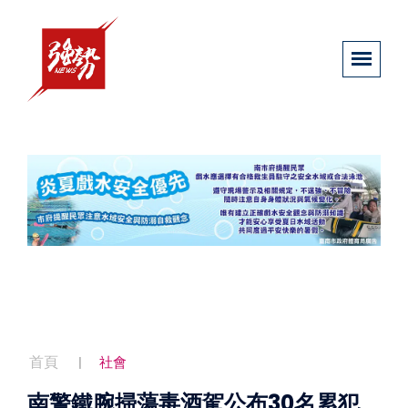
首頁
社會
南警鐵腕掃蕩毒酒駕公布30名累犯