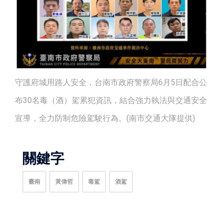
守護府城用路人安全，台南市政府警察局6月5日配合公
布30名毒（酒）駕累犯資訊，結合強力執法與交通安全
宣導，全力防制危險駕駛行為。(南市交通大隊提供)
關鍵字
臺南
黃偉哲
毒駕
酒駕