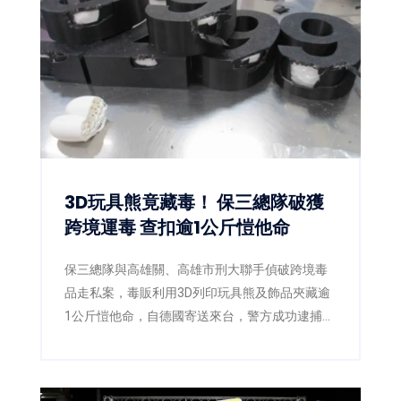
災情。黃偉哲更宣布以個人名義捐出新台幣10萬
元，響應台南市政府「0728日本熊本賑災專
案」，盼凝聚更多社會力量，協助災區儘速重
建。
3D玩具熊竟藏毒！ 保三總隊破獲
跨境運毒 查扣逾1公斤愷他命
保三總隊與高雄關、高雄市刑大聯手偵破跨境毒
品走私案，毒販利用3D列印玩具熊及飾品夾藏逾
1公斤愷他命，自德國寄送來台，警方成功逮捕2
嫌並查扣毒品，阻止流入市面。