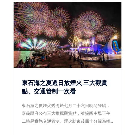
到來，飯店同步推出全新室內遊戲空間「和逸囡
仔埕」，並規劃「FUN暑假 1+1放電趣」體驗套票
及「雙樂園放電大冒險」住房專案，從室內外遊
樂設施、親子互動體驗到台南特色美食一次串
聯，打造寓教於樂、吃住玩一站滿足的城市親子
假期。
東石海之夏週日放煙火 三大觀賞
點、交通管制一次看
東石海之夏煙火秀將於七月二十六日晚間登場，
嘉義縣府公布三大推薦觀賞點，並提醒主場下午
二時起實施交通管制。煙火結束後四十分鐘為離
場高峰，建議民眾留在漁港逛市集、吃海鮮再返