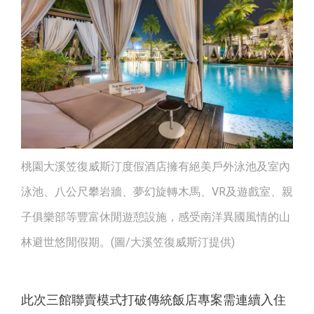
桃園大溪笠復威斯汀度假酒店擁有絕美戶外泳池及室內
泳池、八公尺攀岩牆、夢幻旋轉木馬、VR及遊戲室、親
子俱樂部等豐富休閒遊憩設施，感受南洋異國風情的山
林避世悠閒假期。(圖/大溪笠復威斯汀提供)
此次三館聯賣模式打破傳統飯店專案需連續入住