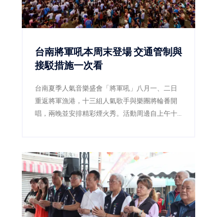
台南將軍吼本周末登場 交通管制與
接駁措施一次看
台南夏季人氣音樂盛會「將軍吼」八月一、二日
重返將軍漁港，十三組人氣歌手與樂團將輪番開
唱，兩晚並安排精彩煙火秀。活動周邊自上午十
一時起實施交通管制，市府同步加開公車及接駁
服務，提醒民眾提早出發並遵從現場引導。