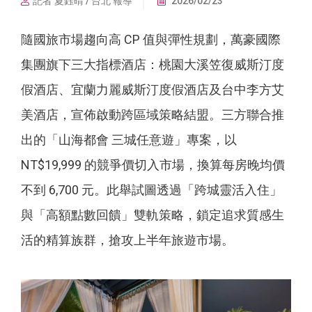
記者 夏鈺晴 / 台北 報導
2026/02/23
隨國旅市場趨向高 CP 值與彈性規劃，萬豪國際
集團旗下三大指標酒店：桃園大溪笠復威斯汀度
假酒店、宜蘭力麗威斯汀度假酒店及台中李方艾
美酒店，宣佈啟動跨區域策略結盟。三方聯合推
出的「山海都會 三城任意遊」專案，以
NT$19,999 的競爭價切入市場，換算每房晚均價
不到 6,700 元。此舉試圖透過「跨城靈活入住」
與「高額點數回饋」雙軌策略，鎖定追求質感生
活的精算族群，搶攻上半年旅遊市場。