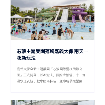
芯浪主題樂園落腳嘉義太保 兩天一
夜新玩法
嘉義太保全新主題樂園「芯浪國際滑板衝浪公
園」正式開幕，以AI造浪、國際滑板場、十一條
滑水道及親子戲水區為特色，並串聯萌寵樂園，
瞄準親子、校外教學及科技產業客群。