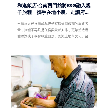
和逸飯店·台南西門館將ESG融入親
子旅程 攜手在地小農、走讀府城
文化
永續旅遊已逐漸成為親子家庭規劃假期的重要考
量，旅程不再只是住宿與景點安排，更希望透過
體驗讓孩子學會尊重自然、認識土地與文化。榮
獲銀級環保標章旅館的和逸飯店·台南西門館，近
年持續將ESG理念落實於旅宿經營，除了取消客
房瓶裝水、增設飲水設備、不主動提供一次性備
品等環保措施，今年更將永續概念延伸至旅遊內
容，推出結合食農教育的「酪跑農遊趣」住房專
案，以及深度認識府城文化的「府城文化走
讀」，讓親子在旅行中親近自然、探索歷史，也
讓永續不只是口號，而是真正融入每一段家庭旅
程。