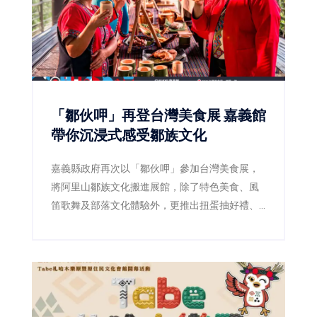
「鄒伙呷」再登台灣美食展 嘉義館
帶你沉浸式感受鄒族文化
嘉義縣政府再次以「鄒伙呷」參加台灣美食展，
將阿里山鄒族文化搬進展館，除了特色美食、風
笛歌舞及部落文化體驗外，更推出扭蛋抽好禮、
LINE打卡禮等活動，邀請民眾感受嘉義山林與部
落魅力。