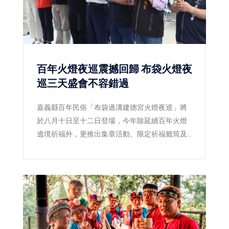
百年火燈夜巡震撼回歸 布袋火燈夜
巡三天盛會不容錯過
嘉義縣百年民俗「布袋過溝建德宮火燈夜巡」將
於八月十日至十二日登場，今年除延續百年火燈
遶境祈福外，更推出集章活動、限定祈福籤筒及
星光演唱會，邀請全台民眾一起走進布袋，感受
嘉義宗教文化魅力。