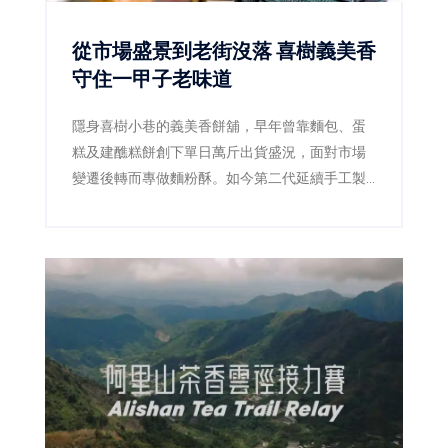
從市場盛景到老街沒落 喜樹義美香
守住一甲子老味道
隱身喜樹小巷的義美香餅舖，早年曾靠麵包、蛋
糕及建醮糕餅創下單日萬斤出貨盛況，面對市場
變遷後轉而專做麵粉酥。如今第二代延續手工製
作，四果餅、椪餅及造型麵粉酥仍吸引民眾專程
上門。