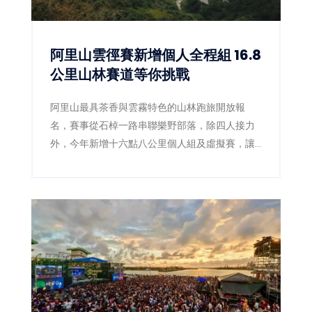
阿里山雲徑賽新增個人全程組 16.8
公里山林賽道等你挑戰
阿里山最具茶香與雲霧特色的山林跑旅開放報
名，賽事從石棹一路串聯樂野部落，除四人接力
外，今年新增十六點八公里個人組及虛擬賽，讓
跑者用雙腳探索茶園、森林鐵道與鄒族文化。