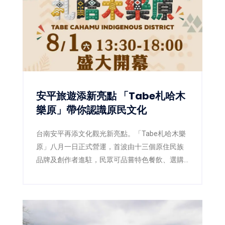
安平旅遊添新亮點 「Tabe札哈木
樂原」帶你認識原民文化
台南安平再添文化觀光新亮點。「Tabe札哈木樂
原」八月一日正式營運，首波由十三個原住民族
品牌及創作者進駐，民眾可品嘗特色餐飲、選購
工藝文創，假日還能欣賞原民樂舞及街頭演出。