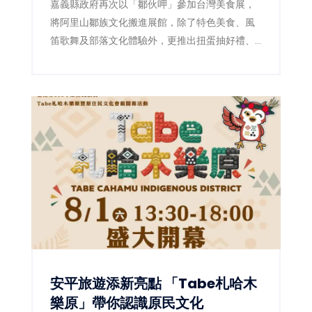
嘉義縣政府再次以「鄒伙呷」參加台灣美食展，
將阿里山鄒族文化搬進展館，除了特色美食、風
笛歌舞及部落文化體驗外，更推出扭蛋抽好禮、
LINE打卡禮等活動，邀請民眾感受嘉義山林與部
落魅力。
安平旅遊添新亮點 「Tabe札哈木
樂原」帶你認識原民文化