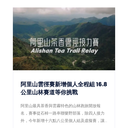
阿里山雲徑賽新增個人全程組 16.8
公里山林賽道等你挑戰
阿里山最具茶香與雲霧特色的山林跑旅開放報
名，賽事從石棹一路串聯樂野部落，除四人接力
外，今年新增十六點八公里個人組及虛擬賽，讓
跑者用雙腳探索茶園、森林鐵道與鄒族文化。