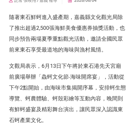
記者 張竣翔 / 嘉義 報導
2026/06/04
隨著東石鮮蚵進入盛產期，嘉義縣文化觀光局除
了推出超過2,500張海鮮美食優惠券抽獎活動，也
同步預告兩場夏季重點觀光活動，邀請全國民眾
前來東石享受最道地的海味與漁村風情。
文觀局表示，6月13日下午將於東石港先天宮廟
前廣場舉辦「鱻蚵文化節‧海味開席宴」，活動從
下午2點開始，由海味市集揭開序幕，安排蚵生態
導覽、蚵農體驗、蚵殼彩繪等互動內容，晚間則
有鮮蚵盛宴及精彩舞台演出，讓民眾深入認識東
石蚵產業文化。