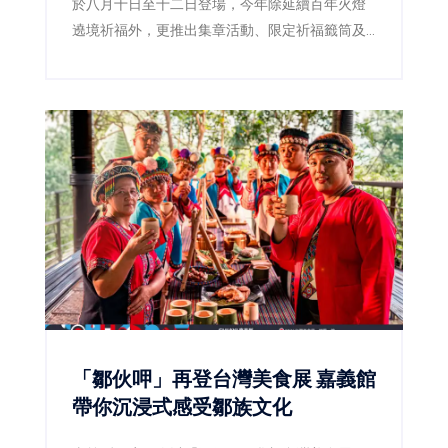
於八月十日至十二日登場，今年除延續百年火燈
遶境祈福外，更推出集章活動、限定祈福籤筒及
星光演唱會，邀請全台民眾一起走進布袋，感受
嘉義宗教文化魅力。
「鄒伙呷」再登台灣美食展 嘉義館
帶你沉浸式感受鄒族文化