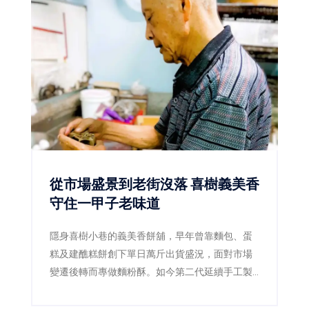
品等環保措施，今年更將永續概念延伸至旅遊內
容，推出結合食農教育的「酪跑農遊趣」住房專
案，以及深度認識府城文化的「府城文化走
讀」，讓親子在旅行中親近自然、探索歷史，也
讓永續不只是口號，而是真正融入每一段家庭旅
程。
從市場盛景到老街沒落 喜樹義美香
守住一甲子老味道
隱身喜樹小巷的義美香餅舖，早年曾靠麵包、蛋
糕及建醮糕餅創下單日萬斤出貨盛況，面對市場
變遷後轉而專做麵粉酥。如今第二代延續手工製
作，四果餅、椪餅及造型麵粉酥仍吸引民眾專程
上門。