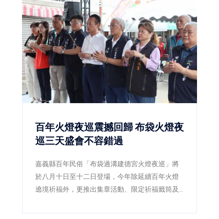
百年火燈夜巡震撼回歸 布袋火燈夜
巡三天盛會不容錯過
嘉義縣百年民俗「布袋過溝建德宮火燈夜巡」將
於八月十日至十二日登場，今年除延續百年火燈
遶境祈福外，更推出集章活動、限定祈福籤筒及
星光演唱會，邀請全台民眾一起走進布袋，感受
嘉義宗教文化魅力。