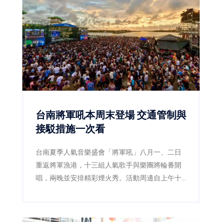
台南將軍吼本周末登場 交通管制與
接駁措施一次看
台南夏季人氣音樂盛會「將軍吼」八月一、二日
重返將軍漁港，十三組人氣歌手與樂團將輪番開
唱，兩晚並安排精彩煙火秀。活動周邊自上午十
一時起實施交通管制，市府同步加開公車及接駁
服務，提醒民眾提早出發並遵從現場引導。