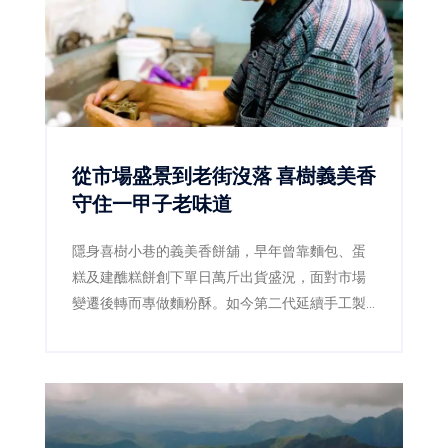
讀」，讓親子在旅行中親近自然、探索歷史，也
讓永續不只是口號，而是真正融入每一段家庭旅
程。
從市場盛景到老街沒落 喜樹義美香
守住一甲子老味道
隱身喜樹小巷的義美香餅舖，早年曾靠麵包、蛋
糕及建醮糕餅創下單日萬斤出貨盛況，面對市場
變遷後轉而專做麵粉酥。如今第二代延續手工製
作，四果餅、椪餅及造型麵粉酥仍吸引民眾專程
上門。