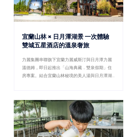
宜蘭山林 × 日月潭湖景 一次體驗
雙城五星酒店的溫泉奢旅
力麗集團串聯旗下宜蘭力麗威斯汀與日月潭力麗
溫德姆，即日起推出「山海典藏．雙泉假期」住
房專案。結合宜蘭山林秘境的美人湯與日月潭湖
光山色的溫泉體驗，邀請旅人展開跨越山湖的雙
城五星奢華慢旅。