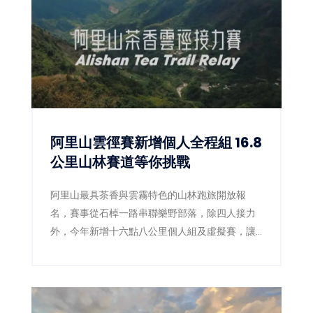
阿里山雲徑賽新增個人全程組 16.8
公里山林賽道等你挑戰
阿里山最具茶香與雲霧特色的山林跑旅開放報
名，賽事從石棹一路串聯樂野部落，除四人接力
外，今年新增十六點八公里個人組及虛擬賽，讓
跑者用雙腳探索茶園、森林鐵道與鄒族文化。