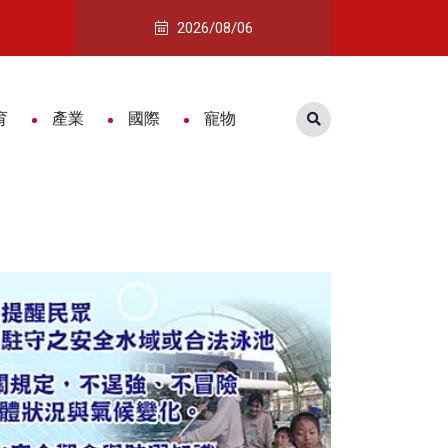
瑄勇奪全國技能競賽獎牌
嘉義推健康餐食地圖 95家認證店家陪
2026/08/06
育
產業
國際
寵物