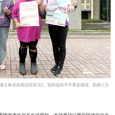
心雇主敏道家園涂院長(右)，協助協助亭亭重返職場、點燃人生