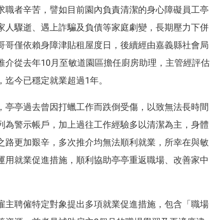
求職者辛苦，譬如目前園內負責清潔的身心障礙員工亭
家人驟逝、遇上詐騙及負債等家庭劇變，長期壓力下併
哥哥僅依賴身障津貼租屋度日，後續經由嘉義縣社會局
推介從去年10月至敏道園區擔任廚房助理，主管經評估
，迄今已穩定就業超過1年。
，亭亭過去曾因打蠟工作而跌倒受傷，以致無法長時間
列為警示帳戶，加上過往工作經驗多以清潔為主，身體
之路更加艱辛，多次推介均無法順利就業，所幸在與敏
運用就業促進措施，順利協助亭亭重返職場、改善家中
雇主聘僱特定對象提出多項就業促進措施，包含「職場