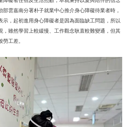
重障礙者住宿及生活照顧，本就秉持以愛與陪伴的信念
動部雲嘉南分署朴子就業中心推介身心障礙待業者時，
表示，起初進用身心障礙者是因為面臨缺工問題，所以
現，雖然學習上較緩慢、工作觀念耿直較難變通，但其
般勞工差。