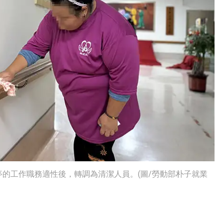
的工作職務適性後，轉調為清潔人員。(圖/勞動部朴子就業