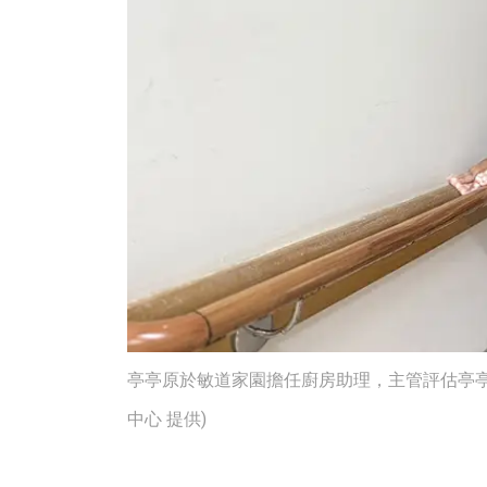
亭亭原於敏道家園擔任廚房助理，主管評估亭亭
中心 提供)