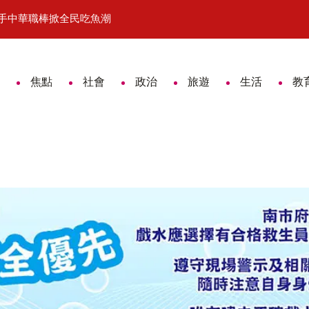
攜手中華職棒掀全民吃魚潮
從美術班到銲接高手 台南附工郭于
焦點
社會
政治
旅遊
生活
教