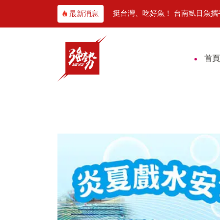
破獲跨境運毒 查扣逾1公斤愷他命
挺台灣、吃好魚！ 台南虱目魚
最新消息
首頁