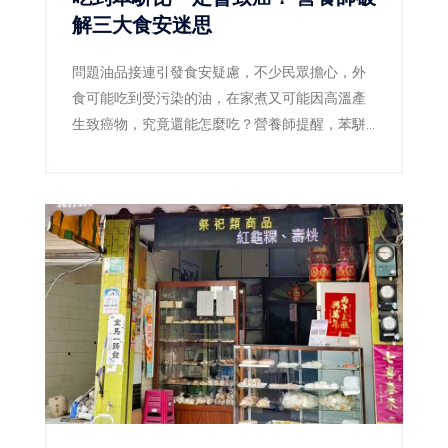
解三大食安迷思
問題油品接連引發食安疑慮，不少民眾擔心，外
食可能吃到受污染的油，在家煮又可能因高溫產
生致癌物，究竟還能怎麼吃？營養師提醒，苯駢
芘確實是需要降低暴露的致癌物質，但偶爾吃到
不等於一定會罹癌，也沒有任何一種蔬菜或保健
食品能立即把它「排出體外」。真正有效的防
線，是確認問題產品、減少焦黑食物及改善用油
習慣。