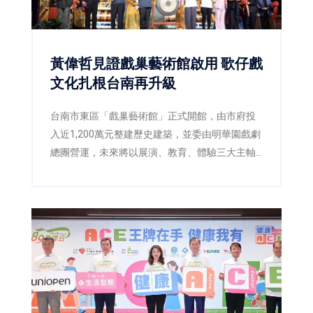
黃偉哲見證戲巢藝術館啟用 歌仔戲
文化扎根台南再升級
台南市東區「戲巢藝術館」正式開館，由市府投
入近1,200萬元整建歷史建築，並委由明華園戲劇
總團營運，未來將以展演、教育、體驗三大主軸
推廣歌仔戲文化，打造台南重要的藝文新地標。