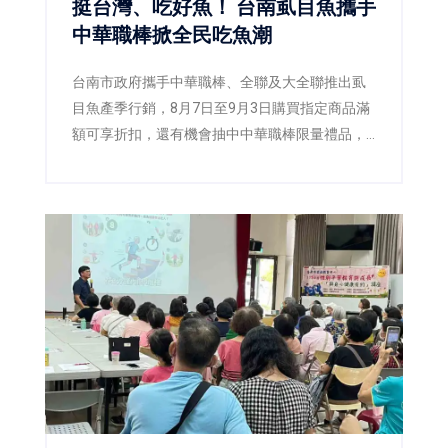
挺台灣、吃好魚！ 台南虱目魚攜手
中華職棒掀全民吃魚潮
台南市政府攜手中華職棒、全聯及大全聯推出虱
目魚產季行銷，8月7日至9月3日購買指定商品滿
額可享折扣，還有機會抽中中華職棒限量禮品，
邀請全民一起「挺台灣、吃好魚」。