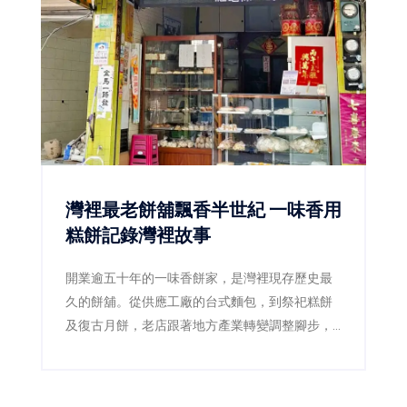
習慣。
灣裡最老餅舖飄香半世紀 一味香用
糕餅記錄灣裡故事
開業逾五十年的一味香餅家，是灣裡現存歷史最
久的餅舖。從供應工廠的台式麵包，到祭祀糕餅
及復古月餅，老店跟著地方產業轉變調整腳步，
第二代更透過減糖、減油及製程標準化，讓傳統
滋味繼續流傳。