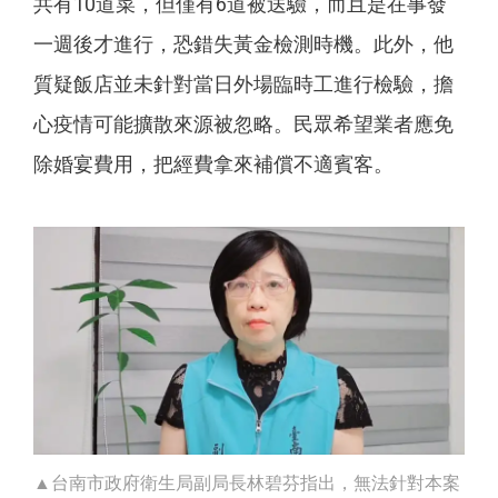
共有10道菜，但僅有6道被送驗，而且是在事發
一週後才進行，恐錯失黃金檢測時機。此外，他
質疑飯店並未針對當日外場臨時工進行檢驗，擔
心疫情可能擴散來源被忽略。民眾希望業者應免
除婚宴費用，把經費拿來補償不適賓客。
▲台南市政府衛生局副局長林碧芬指出，無法針對本案