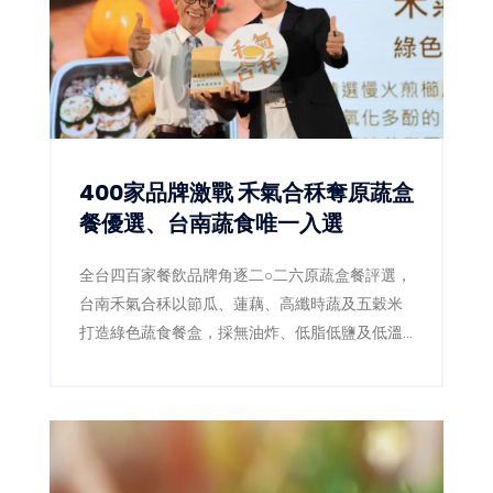
400家品牌激戰 禾氣合秝奪原蔬盒
餐優選、台南蔬食唯一入選
全台四百家餐飲品牌角逐二○二六原蔬盒餐評選，
台南禾氣合秝以節瓜、蓮藕、高纖時蔬及五穀米
打造綠色蔬食餐盒，採無油炸、低脂低鹽及低溫
料理，成功拿下優選，成為本屆蔬食組台南唯一
獲獎品牌。