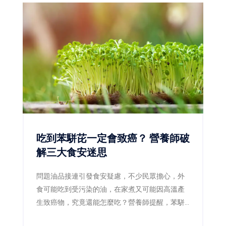
吃到苯駢芘一定會致癌？ 營養師破
解三大食安迷思
問題油品接連引發食安疑慮，不少民眾擔心，外
食可能吃到受污染的油，在家煮又可能因高溫產
生致癌物，究竟還能怎麼吃？營養師提醒，苯駢
芘確實是需要降低暴露的致癌物質，但偶爾吃到