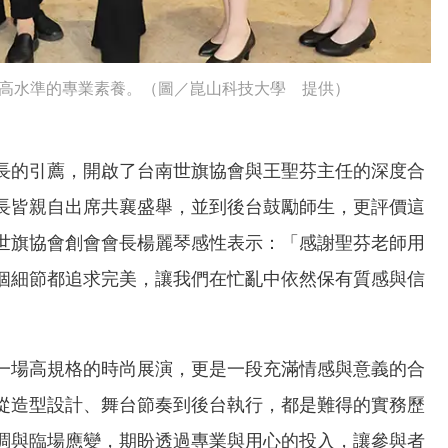
現高水準的專業素養。（圖／崑山科技大學 提供）
長的引薦，開啟了台南世旗協會與王聖芬主任的深度合
長皆親自出席共襄盛舉，並到後台鼓勵師生，更評價這
世旗協會創會會長楊麗琴感性表示：「感謝聖芬老師用
個細節都追求完美，讓我們在忙亂中依然保有質感與信
一場高規格的時尚展演，更是一段充滿情感與意義的合
從造型設計、舞台節奏到後台執行，都是難得的實務歷
調與臨場應變，期盼透過專業與用心的投入，讓參與者