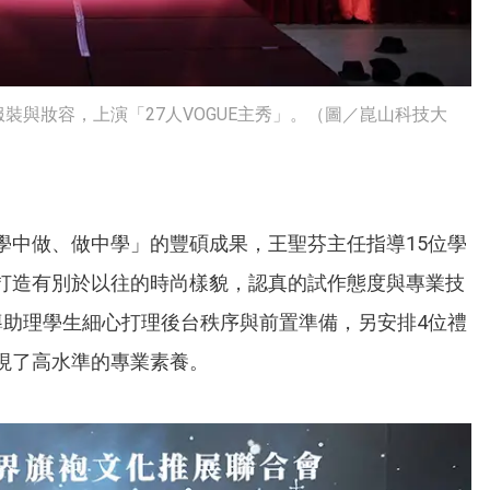
裝與妝容，上演「27人VOGUE主秀」。（圖／崑山科技大
學中做、做中學」的豐碩成果，王聖芬主任指導15位學
打造有別於以往的時尚樣貌，認真的試作態度與專業技
導助理學生細心打理後台秩序與前置準備，另安排4位禮
現了高水準的專業素養。