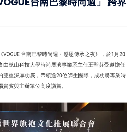
OGUE台南巴黎時尚週」 跨界
OGUE 台南巴黎時尚週・感恩傳承之夜》，於1月20
會由崑山科技大學時尚展演事業系主任王聖芬受邀擔任
的雙重深厚功底，帶領逾20位師生團隊，成功將專業時
場貴賓與主辦單位高度讚賞。