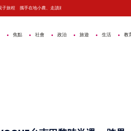
入親子旅程 攜手在地小農、走讀府城文化
從市場盛景到老街沒落 喜樹義美香
焦點
社會
政治
旅遊
生活
教