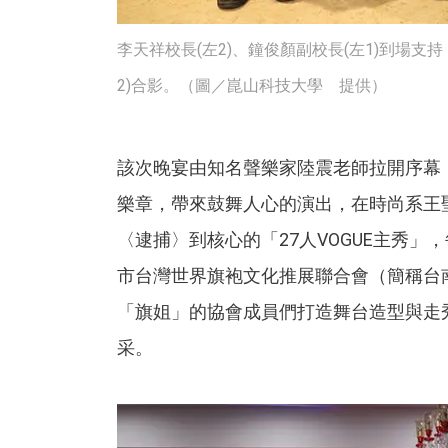
李天祥校長(左2)、鐘俊顏副校長(左1)到場支
2)合影。（圖／崑山科技大學 提供）
該次晚宴由知名聲樂家陸震老師拉開序幕，演唱
樂章，帶來鼓舞人心的演出，在時尚系王
〈逮捕〉到核心的「27人VOGUE主秀
市台灣世界旗袍文化推展聯合會（簡稱台
「旗姐」的協會成員們打造舞台造型與走
采。