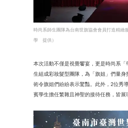
時尚系師生團隊為台南世旗協會會員打造精緻服
學 提供）
本次活動不僅是視覺饗宴，更是時尚系「
生組成彩妝髮型團隊，為「旗姐」們量身
術令旗姐們紛紛表示驚豔。此外，2位秀
賓學生擔任繁雜且神聖的接待任務，皆展