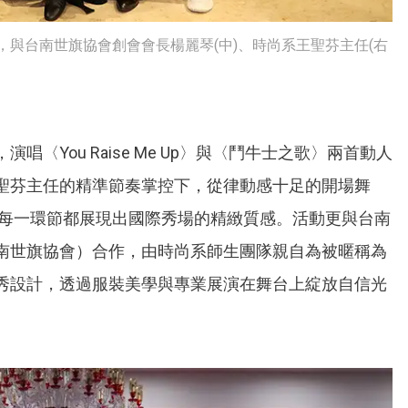
持，與台南世旗協會創會會長楊麗琴(中)、時尚系王聖芬主任(右
〈You Raise Me Up〉與〈鬥牛士之歌〉兩首動人
聖芬主任的精準節奏掌控下，從律動感十足的開場舞
」，每一環節都展現出國際秀場的精緻質感。活動更與台南
南世旗協會）合作，由時尚系師生團隊親自為被暱稱為
秀設計，透過服裝美學與專業展演在舞台上綻放自信光