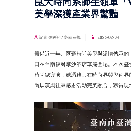
崑大時尚系師生領軍「V
美學深獲產業界驚豔
記者 張竣翔 / 臺南 報導
2026/02/04
籌備近一年、匯聚時尚美學與溫情傳承的《V
日在台南福爾摩沙酒店華麗登場。本次盛
時尚總導演，她憑藉其在時尚界與學術界
尚展演與社團感恩活動完美融合，獲得現