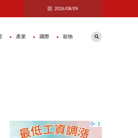
守住一甲子老味道
南紡購物中心「夏款！約一夏」登場 寶
2026/08/09
育
產業
國際
寵物