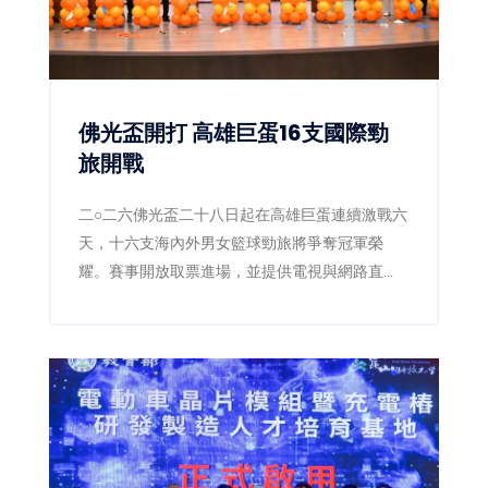
佛光盃開打 高雄巨蛋16支國際勁
旅開戰
二○二六佛光盃二十八日起在高雄巨蛋連續激戰六
天，十六支海內外男女籃球勁旅將爭奪冠軍榮
耀。賽事開放取票進場，並提供電視與網路直
播，讓球迷同步感受國際級大專籃球熱潮。