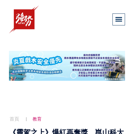
首頁
教育
《靈駕之上》爆紅再奪獎 崑山科大