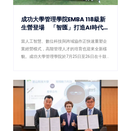
成功大學管理學院EMBA 118級新
生營登場 「智匯」打造AI時代數
位共學新體驗
當人工智慧、數位科技與跨域協作正快速重塑企
業經營模式，高階管理人才的培育也迎來全新樣
貌。成功大學管理學院於7月25日至26日在十鼓
文創園區舉辦EMBA118級新生營，以「智匯」為
主題，象徵知識的匯聚，更代表人脈、經驗、創
意與智慧的交流融合。活動結合管理思維、數位
科技、實境體驗及跨屆共學，透過沉浸式互動設
計，引領新生正式展開EMBA學習旅程，也展現
成功大學管理學院持續創新管理教育、接軌AI時
代人才培育的新方向。