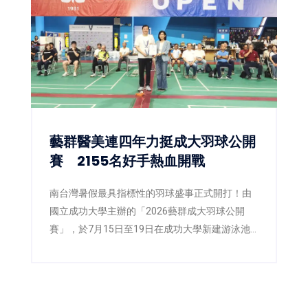
藝群醫美連四年力挺成大羽球公開
賽 2155名好手熱血開戰
南台灣暑假最具指標性的羽球盛事正式開打！由
國立成功大學主辦的「2026藝群成大羽球公開
賽」，於7月15日至19日在成功大學新建游泳池
暨球類場館四樓盛大舉行，並於18日舉辦開幕典
禮，由成功大學副校長陳玉女與藝群醫學美容集
團董事長王正坤醫師共同主持。今年賽事吸引來
自全台2,155位羽球好手共襄盛舉，在五天賽程中