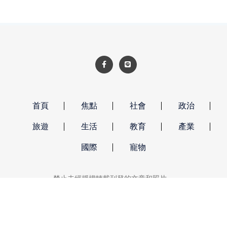
展開激烈角逐，再次寫下成大羽球公開賽參賽熱
度的新紀錄，也展現台灣全民運動風氣持續升
溫。
首頁
焦點
社會
政治
旅遊
生活
教育
產業
國際
寵物
禁止未經授權轉載刊登的文章和照片。
強勢新聞 著作權所有 © 2026