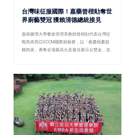
台灣味征服國際！嘉藥曾楷勛奪世
界廚藝雙冠 獲賴清德總統接見
嘉南藥理大學餐旅管理系教師曾楷勛代表台灣征
戰馬來西亞GCCM國際廚藝賽，以「蔥醬燒蘑菇
雞肉派」勇奪全場最高分及最佳展示台雙金，並
獲總統賴清德接見，為台灣餐飲教育再添國際榮
耀。