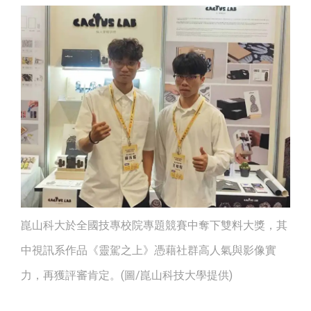
崑山科大於全國技專校院專題競賽中奪下雙料大獎，其
中視訊系作品《靈駕之上》憑藉社群高人氣與影像實
力，再獲評審肯定。(圖/崑山科技大學提供)