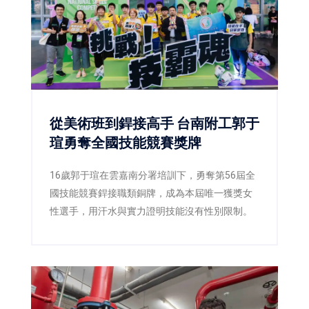
從美術班到銲接高手 台南附工郭于
瑄勇奪全國技能競賽獎牌
16歲郭于瑄在雲嘉南分署培訓下，勇奪第56屆全
國技能競賽銲接職類銅牌，成為本屆唯一獲獎女
性選手，用汗水與實力證明技能沒有性別限制。