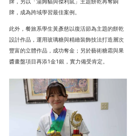
牌，另以「湯姆貓與傑利鼠」主題餅乾再奪銅
牌，成為跨域學習最佳案例。
此外，餐旅系學生黃彥慈以復活節為主題的餅乾
設計作品，運用玻璃糖與精緻裝飾技法打造層次
豐富的立體作品，成功奪金；另於藝術糖霜與果
醬畫盤項目再添1金1銀，實力備受肯定。