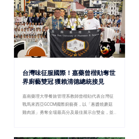
台灣味征服國際！嘉藥曾楷勛奪世
界廚藝雙冠 獲賴清德總統接見
嘉南藥理大學餐旅管理系教師曾楷勛代表台灣征
戰馬來西亞GCCM國際廚藝賽，以「蔥醬燒蘑菇
雞肉派」勇奪全場最高分及最佳展示台雙金，並
獲總統賴清德接見，為台灣餐飲教育再添國際榮
耀。