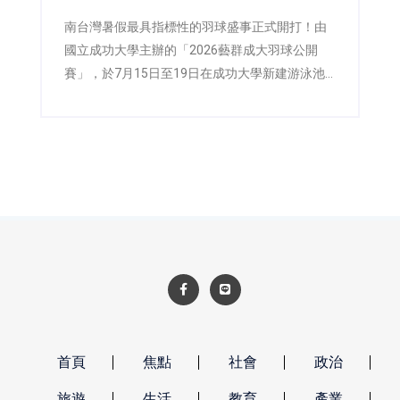
南台灣暑假最具指標性的羽球盛事正式開打！由
國立成功大學主辦的「2026藝群成大羽球公開
賽」，於7月15日至19日在成功大學新建游泳池
暨球類場館四樓盛大舉行，並於18日舉辦開幕典
禮，由成功大學副校長陳玉女與藝群醫學美容集
團董事長王正坤醫師共同主持。今年賽事吸引來
自全台2,155位羽球好手共襄盛舉，在五天賽程中
展開激烈角逐，再次寫下成大羽球公開賽參賽熱
度的新紀錄，也展現台灣全民運動風氣持續升
溫。
首頁
焦點
社會
政治
旅遊
生活
教育
產業