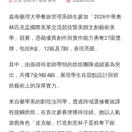
記者 張竣翔 / 臺南 報導
2026/05/20
嘉南藥理大學餐旅管理系師生參加「2026中華奧
林匹克盃國際美業交流競技暨美饌文創藝術美
學」競賽，憑藉優異創作與實作能力勇奪27面獎
牌，包括8金、12銀及7銅，表現亮眼。
其中，由孫靖玲老師帶領的烘焙團隊成績最為突
出，共獲7金9銀4銅，展現學生在甜點設計與烘
焙藝術上的深厚實力。
來自藥學系的劉玟汝同學，透過跨域選修餐旅課
程接觸烘焙，在首次參賽便獲得佳績。她以人氣
遊戲角色「皮克敏」打造創意杯子蛋糕奪下銀