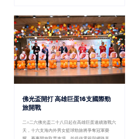
證全面接軌產業。
佛光盃開打 高雄巨蛋16支國際勁
旅開戰
二○二六佛光盃二十八日起在高雄巨蛋連續激戰六
天，十六支海內外男女籃球勁旅將爭奪冠軍榮
耀。賽事開放取票進場，並提供電視與網路直