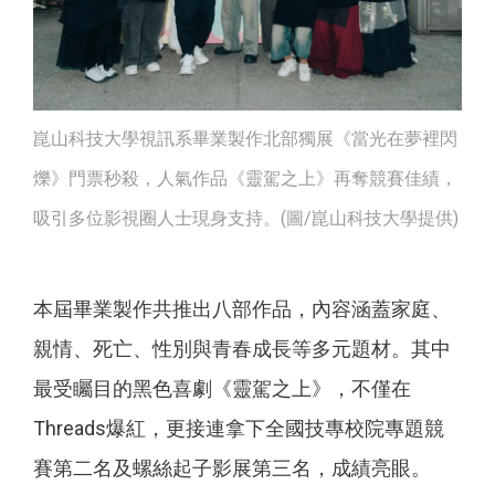
崑山科技大學視訊系畢業製作北部獨展《當光在夢裡閃
爍》門票秒殺，人氣作品《靈駕之上》再奪競賽佳績，
吸引多位影視圈人士現身支持。(圖/崑山科技大學提供)
本屆畢業製作共推出八部作品，內容涵蓋家庭、
親情、死亡、性別與青春成長等多元題材。其中
最受矚目的黑色喜劇《靈駕之上》，不僅在
Threads爆紅，更接連拿下全國技專校院專題競
賽第二名及螺絲起子影展第三名，成績亮眼。