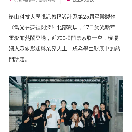
記者 張竣翔 / 臺南 報導
2026/05/20
崑山科技大學視訊傳播設計系第25屆畢業製作
《當光在夢裡閃爍》北部獨展，17日於光點華山
電影館熱鬧登場，近700張門票索取一空，現場
湧入眾多影迷與業界人士，成為學生影展中的熱
門話題。