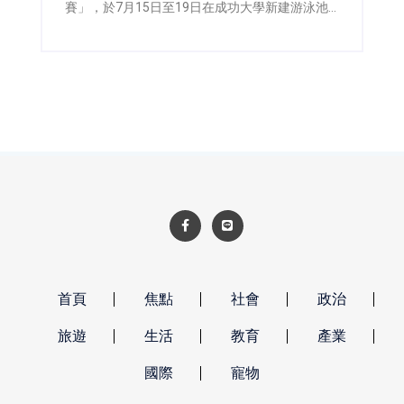
賽」，於7月15日至19日在成功大學新建游泳池
暨球類場館四樓盛大舉行，並於18日舉辦開幕典
禮，由成功大學副校長陳玉女與藝群醫學美容集
團董事長王正坤醫師共同主持。今年賽事吸引來
自全台2,155位羽球好手共襄盛舉，在五天賽程中
展開激烈角逐，再次寫下成大羽球公開賽參賽熱
度的新紀錄，也展現台灣全民運動風氣持續升
溫。
首頁
焦點
社會
政治
旅遊
生活
教育
產業
國際
寵物