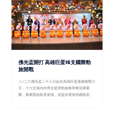
佛光盃開打 高雄巨蛋16支國際勁
旅開戰
二○二六佛光盃二十八日起在高雄巨蛋連續激戰六
天，十六支海內外男女籃球勁旅將爭奪冠軍榮
耀。賽事開放取票進場，並提供電視與網路直
播，讓球迷同步感受國際級大專籃球熱潮。