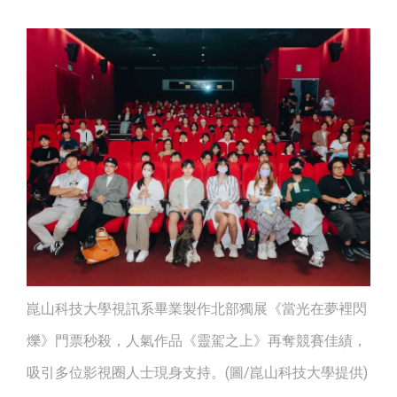
崑山科技大學視訊系畢業製作北部獨展《當光在夢裡閃
爍》門票秒殺，人氣作品《靈駕之上》再奪競賽佳績，
吸引多位影視圈人士現身支持。(圖/崑山科技大學提供)