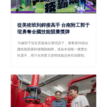
從美術班到銲接高手 台南附工郭于
瑄勇奪全國技能競賽獎牌
16歲郭于瑄在雲嘉南分署培訓下，勇奪第56屆全
國技能競賽銲接職類銅牌，成為本屆唯一獲獎女
性選手，用汗水與實力證明技能沒有性別限制。