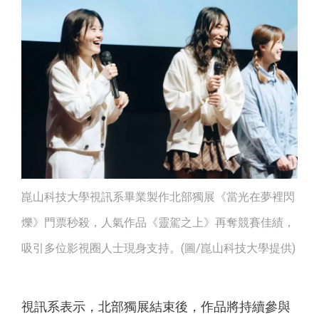
崑山科技大學視訊系畢業製作北部獨展《當光在夢裡閃
爍》門票秒殺，人氣作品《靈駕之上》再奪競賽佳績，
吸引多位影視圈人士現身支持。(圖/崑山科技大學提供)
視訊系表示，北部獨展結束後，作品將持續參與