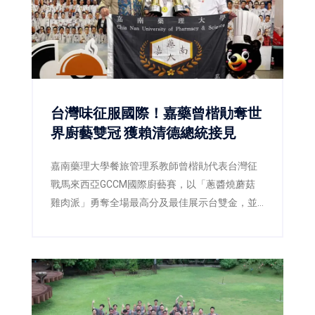
台灣味征服國際！嘉藥曾楷勛奪世
界廚藝雙冠 獲賴清德總統接見
嘉南藥理大學餐旅管理系教師曾楷勛代表台灣征
戰馬來西亞GCCM國際廚藝賽，以「蔥醬燒蘑菇
雞肉派」勇奪全場最高分及最佳展示台雙金，並
獲總統賴清德接見，為台灣餐飲教育再添國際榮
耀。