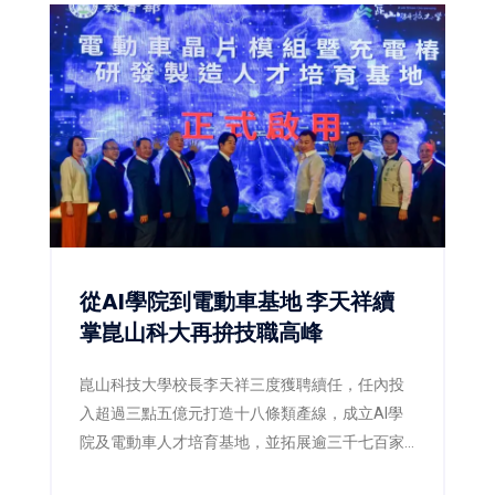
從AI學院到電動車基地 李天祥續
掌崑山科大再拚技職高峰
崑山科技大學校長李天祥三度獲聘續任，任內投
入超過三點五億元打造十八條類產線，成立AI學
院及電動車人才培育基地，並拓展逾三千七百家
企業合作與國際招生，展現技職教育辦學能量。