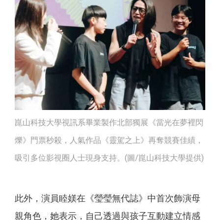
崑山科技大學視訊系畢業製作北部獨展《當光在夢裡閃
爍》門票秒殺，人氣作品《靈駕之上》再奪競賽佳績，
吸引多位影視圈人士現身支持。(圖/崑山科技大學提供)
此外，演員睦媄在《瑩瑩無代誌》中首次飾演母
親角色，她表示，自己透過與孩子互動建立情感