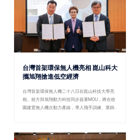
成功大學管理學院持續創新管理教育、接軌AI時
代人才培育的新方向。
台灣首架環保無人機亮相 崑山科大
攜旭翔搶進低空經濟
台灣首架環保無人機二十八日在崑山科技大學亮
相。校方與旭翔動力科技同步簽署MOU，將在校
園建置無人機次動力產線，導入飛手訓練、業師
課程及實習就業，讓學生從製造、維修到飛行驗
證全面接軌產業。