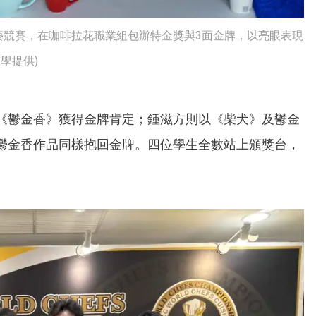
藝競賽，在咖啡拉花職業組包辦特金獎與3面金牌，以亮眼表現
學提供)
《鬱金香》獲得金牌肯定；鍾滋方則以《柴犬》及鬱金
鬱金香作品同樣抱回金牌。四位學生全數站上頒獎台，