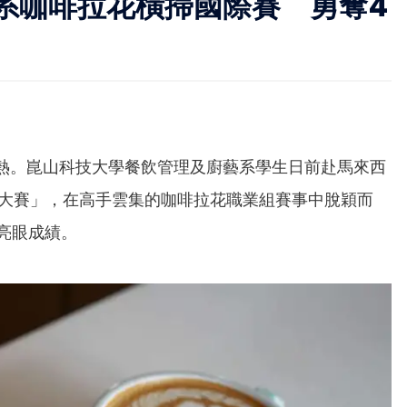
系咖啡拉花橫掃國際賽 勇奪4
熱。崑山科技大學餐飲管理及廚藝系學生日前赴馬來西
藝大賽」，在高手雲集的咖啡拉花職業組賽事中脫穎而
亮眼成績。