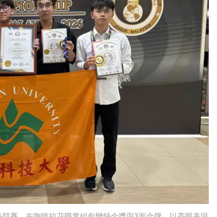
藝競賽，在咖啡拉花職業組包辦特金獎與3面金牌，以亮眼表現