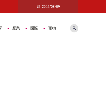
獎不完
詐團收水手面交秒落網 手機藏大量對
2026/08/09
育
產業
國際
寵物