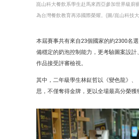
崑山科大餐飲系學生赴馬來西亞參加世界級廚
為台灣餐飲教育再添國際榮耀。(圖/崑山科技大
本屆賽事共有來自23個國家的約2300
備穩定的奶泡控制能力，更考驗圖案設計
作品接受評審檢視。
其中，二年級學生林鉦哲以《變色龍》、
思，不僅奪得金牌，更以全場最高分榮獲