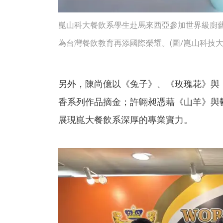
崑山科大餐飲系學生赴馬來西亞參加世界級廚
為台灣餐飲教育再添國際榮耀。(圖/崑山科技大
另外，陳尚億以《兔子》、《玫瑰花》與
香系列作品摘金；許翺昶憑藉《山羊》與
展現崑大餐飲系深厚的專業實力。