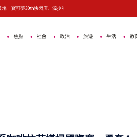
場 寶可夢30th快閃店、源少年接力開嗨
戒菸守護全家健康 來嘉戒菸好禮
焦點
社會
政治
旅遊
生活
教