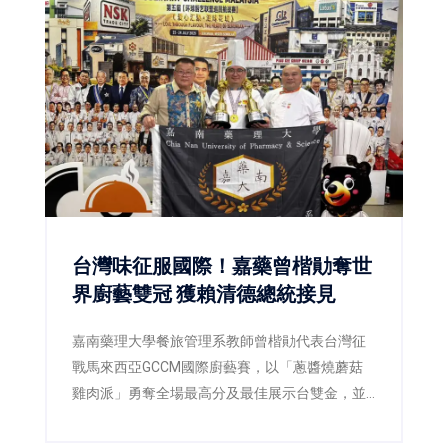
台灣味征服國際！嘉藥曾楷勛奪世
界廚藝雙冠 獲賴清德總統接見
嘉南藥理大學餐旅管理系教師曾楷勛代表台灣征
戰馬來西亞GCCM國際廚藝賽，以「蔥醬燒蘑菇
雞肉派」勇奪全場最高分及最佳展示台雙金，並
獲總統賴清德接見，為台灣餐飲教育再添國際榮
耀。