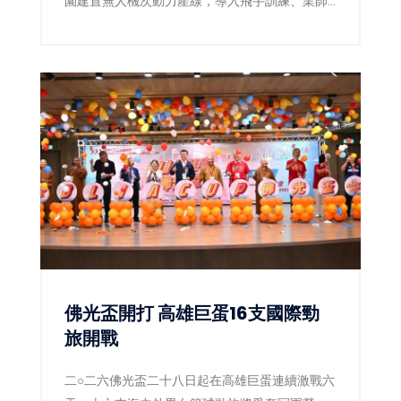
園建置無人機次動力產線，導入飛手訓練、業師
課程及實習就業，讓學生從製造、維修到飛行驗
證全面接軌產業。
佛光盃開打 高雄巨蛋16支國際勁
旅開戰
二○二六佛光盃二十八日起在高雄巨蛋連續激戰六