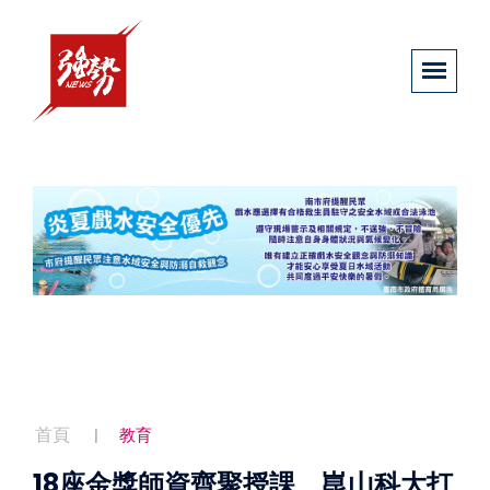
首頁
教育
18座金獎師資齊聚授課 崑山科大打