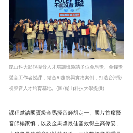
崑山科大影視擬音人才培訓班邀請多位金馬獎、金鐘獎
聲音工作者授課，結合AI趨勢與實務案例，打造台灣影
視聲音人才培育基地。(圖/崑山科技大學提供)
課程邀請國寶級金馬擬音師胡定一、國片首席擬
音師楊家慎，以及金馬獎最佳音效得主高偉晏、