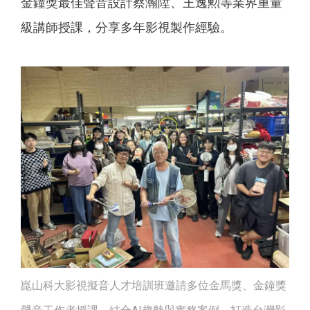
金鐘獎最佳聲音設計蔡瀚陞、王逸勲等業界重量
級講師授課，分享多年影視製作經驗。
崑山科大影視擬音人才培訓班邀請多位金馬獎、金鐘獎