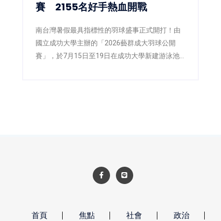
賽 2155名好手熱血開戰
南台灣暑假最具指標性的羽球盛事正式開打！由
國立成功大學主辦的「2026藝群成大羽球公開
賽」，於7月15日至19日在成功大學新建游泳池
暨球類場館四樓盛大舉行，並於18日舉辦開幕典
禮，由成功大學副校長陳玉女與藝群醫學美容集
團董事長王正坤醫師共同主持。今年賽事吸引來
自全台2,155位羽球好手共襄盛舉，在五天賽程中
展開激烈角逐，再次寫下成大羽球公開賽參賽熱
度的新紀錄，也展現台灣全民運動風氣持續升
溫。
首頁
焦點
社會
政治