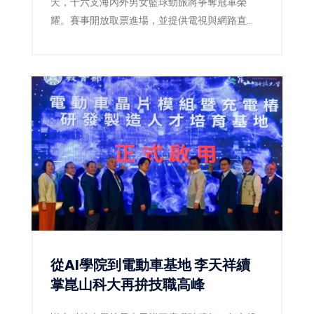
天，十六支海內外男女籃球勁旅將爭奪冠軍榮
耀。賽事開放取票進場，並提供電視與網路直
播，讓球迷同步感受國際級大專籃球熱潮。
從AI學院到電動車基地 李天祥續
掌崑山科大再拚技職高峰