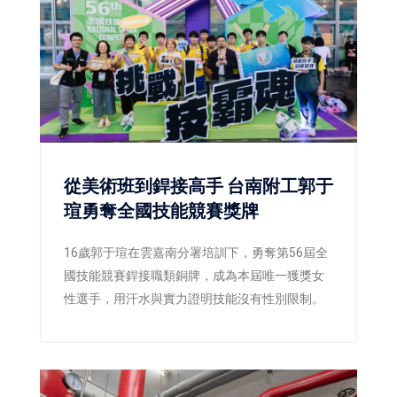
從美術班到銲接高手 台南附工郭于
瑄勇奪全國技能競賽獎牌
16歲郭于瑄在雲嘉南分署培訓下，勇奪第56屆全
國技能競賽銲接職類銅牌，成為本屆唯一獲獎女
性選手，用汗水與實力證明技能沒有性別限制。