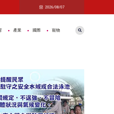
10萬元響應熊本賑災
日本咖哩麵包總冠軍技術首度來台 台南遠
2026/08/07
育
產業
國際
寵物