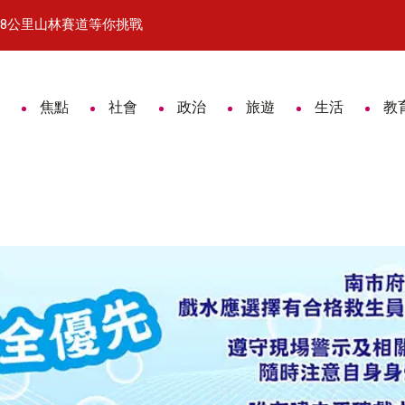
.8公里山林賽道等你挑戰
自民黨青年局率團訪台南 黃偉哲捐
焦點
社會
政治
旅遊
生活
教