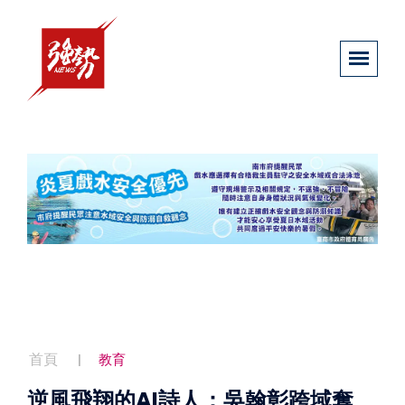
首頁
教育
逆風飛翔的AI詩人：吳翰彰跨域奪