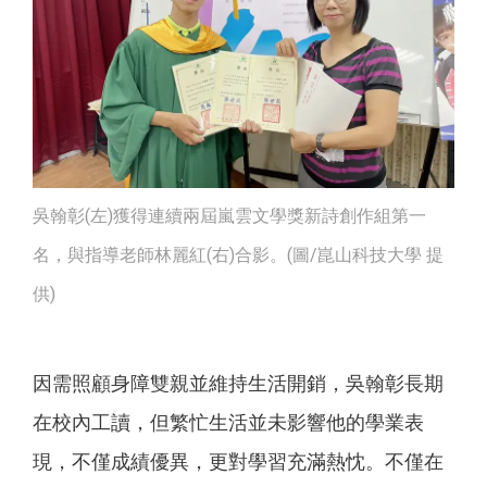
吳翰彰(左)獲得連續兩屆嵐雲文學獎新詩創作組第一
名，與指導老師林麗紅(右)合影。(圖/崑山科技大學 提
供)
因需照顧身障雙親並維持生活開銷，吳翰彰長期
在校內工讀，但繁忙生活並未影響他的學業表
現，不僅成績優異，更對學習充滿熱忱。不僅在