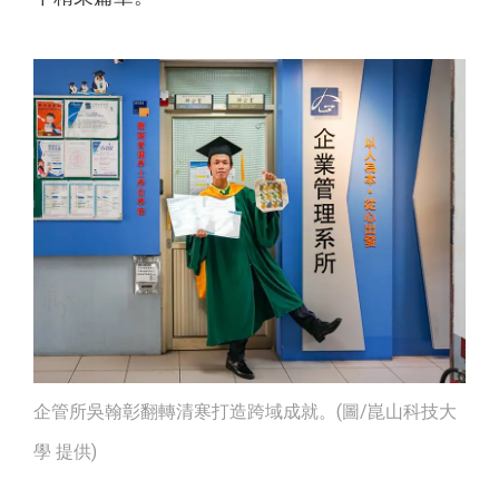
企管所吳翰彰翻轉清寒打造跨域成就。(圖/崑山科技大
學 提供)