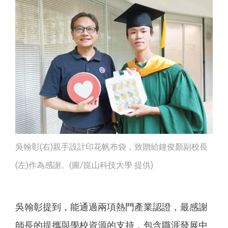
吳翰彰(右)親手設計印花帆布袋，致贈給鐘俊顏副校長
(左)作為感謝。(圖/崑山科技大學 提供)
吳翰彰提到，能通過兩項熱門產業認證，最感謝
師長的提攜與學校資源的支持，包含職涯發展中