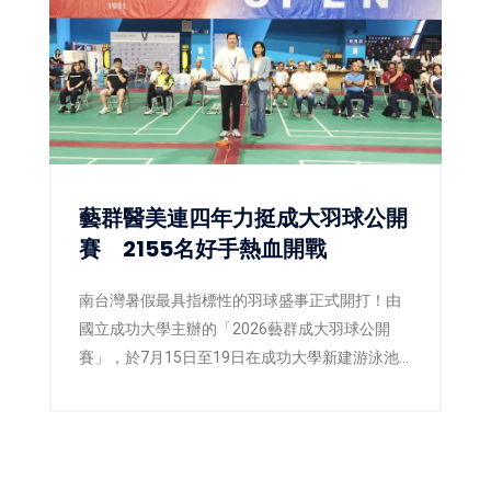
藝群醫美連四年力挺成大羽球公開
賽 2155名好手熱血開戰
南台灣暑假最具指標性的羽球盛事正式開打！由
國立成功大學主辦的「2026藝群成大羽球公開
賽」，於7月15日至19日在成功大學新建游泳池
暨球類場館四樓盛大舉行，並於18日舉辦開幕典
禮，由成功大學副校長陳玉女與藝群醫學美容集
團董事長王正坤醫師共同主持。今年賽事吸引來
自全台2,155位羽球好手共襄盛舉，在五天賽程中