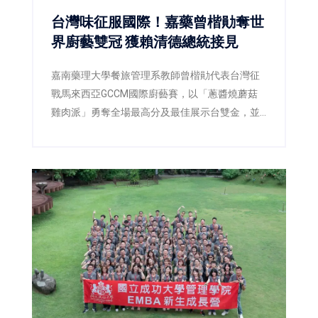
台灣味征服國際！嘉藥曾楷勛奪世
界廚藝雙冠 獲賴清德總統接見
嘉南藥理大學餐旅管理系教師曾楷勛代表台灣征
戰馬來西亞GCCM國際廚藝賽，以「蔥醬燒蘑菇
雞肉派」勇奪全場最高分及最佳展示台雙金，並
獲總統賴清德接見，為台灣餐飲教育再添國際榮
耀。