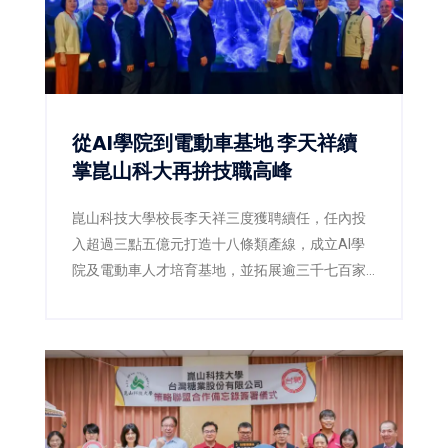
從AI學院到電動車基地 李天祥續
掌崑山科大再拚技職高峰
崑山科技大學校長李天祥三度獲聘續任，任內投
入超過三點五億元打造十八條類產線，成立AI學
院及電動車人才培育基地，並拓展逾三千七百家
企業合作與國際招生，展現技職教育辦學能量。