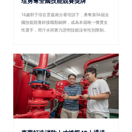
瑄勇奪全國技能競賽獎牌
16歲郭于瑄在雲嘉南分署培訓下，勇奪第56屆全
國技能競賽銲接職類銅牌，成為本屆唯一獲獎女
性選手，用汗水與實力證明技能沒有性別限制。