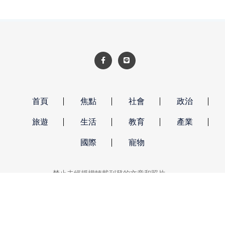
展開激烈角逐，再次寫下成大羽球公開賽參賽熱
度的新紀錄，也展現台灣全民運動風氣持續升
溫。
首頁
焦點
社會
政治
旅遊
生活
教育
產業
國際
寵物
禁止未經授權轉載刊登的文章和照片。
強勢新聞 著作權所有 © 2026