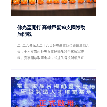
佛光盃開打 高雄巨蛋16支國際勁
旅開戰
二○二六佛光盃二十八日起在高雄巨蛋連續激戰六
天，十六支海內外男女籃球勁旅將爭奪冠軍榮
耀。賽事開放取票進場，並提供電視與網路直
播，讓球迷同步感受國際級大專籃球熱潮。