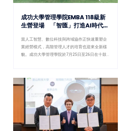
成功大學管理學院EMBA 118級新
生營登場 「智匯」打造AI時代數
位共學新體驗
當人工智慧、數位科技與跨域協作正快速重塑企
業經營模式，高階管理人才的培育也迎來全新樣
貌。成功大學管理學院於7月25日至26日在十鼓
文創園區舉辦EMBA118級新生營，以「智匯」為
主題，象徵知識的匯聚，更代表人脈、經驗、創
意與智慧的交流融合。活動結合管理思維、數位
科技、實境體驗及跨屆共學，透過沉浸式互動設
計，引領新生正式展開EMBA學習旅程，也展現
成功大學管理學院持續創新管理教育、接軌AI時
代人才培育的新方向。