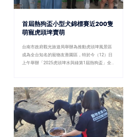
首屆熱狗盃小型犬錦標賽近200隻
萌寵虎頭埤賣萌
台南市政府觀光旅遊局舉辦為推動虎頭埤風景區
成為全台知名的寵物友善園區，特於今（12）日
上午舉辦「2025虎頭埤水與綠第1屆熱狗盃」全
國小型犬錦標賽，吸引來自全國近200隻萌寵現場
賣萌。