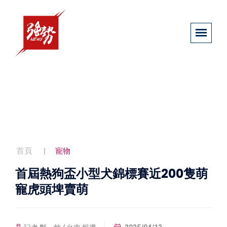
首頁
寵物
首屆熱狗盃小型犬錦標賽近200隻萌
寵虎頭埤賣萌