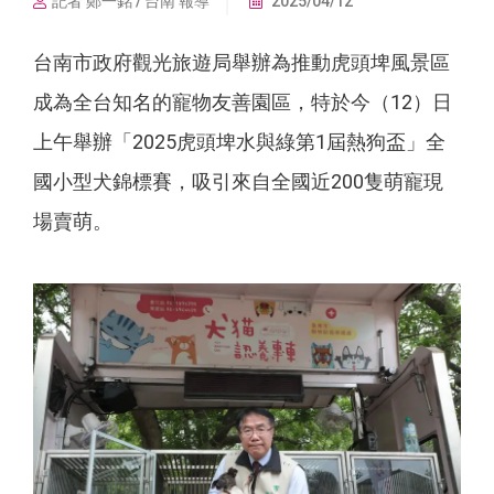
記者 鄭一銘 / 台南 報導
2025/04/12
台南市政府觀光旅遊局舉辦為推動虎頭埤風景區
成為全台知名的寵物友善園區，特於今（12）日
上午舉辦「2025虎頭埤水與綠第1屆熱狗盃」全
國小型犬錦標賽，吸引來自全國近200隻萌寵現
場賣萌。