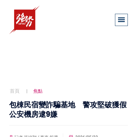
首頁
焦點
包棟民宿變詐騙基地 警攻堅破獲假
公安機房逮9嫌