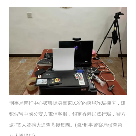
刑事局南打中心破獲隱身臺東民宿的跨境詐騙機房，嫌
犯假冒中國公安與電信客服，鎖定香港民眾行騙，警方
逮捕9人並擴大追查幕後集團。(圖/刑事警察局偵查第
八大隊提供)