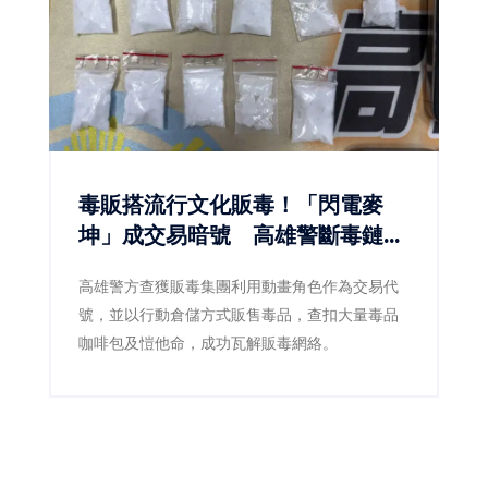
毒販搭流行文化販毒！「閃電麥
坤」成交易暗號 高雄警斷毒鏈逮
5人
高雄警方查獲販毒集團利用動畫角色作為交易代
號，並以行動倉儲方式販售毒品，查扣大量毒品
咖啡包及愷他命，成功瓦解販毒網絡。