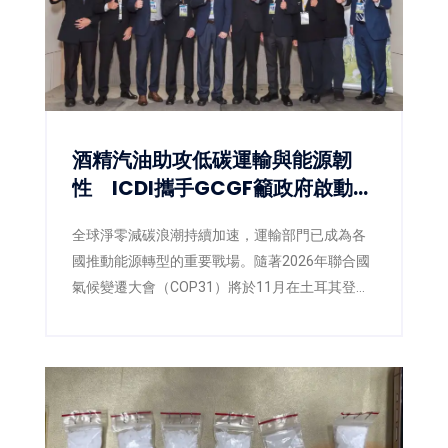
酒精汽油助攻低碳運輸與能源韌
性 ICDI攜手GCGF籲政府啟動
E10藍圖
全球淨零減碳浪潮持續加速，運輸部門已成為各
國推動能源轉型的重要戰場。隨著2026年聯合國
氣候變遷大會（COP31）將於11月在土耳其登
場，各國正積極提出更具企圖心的減碳策略，低
碳燃料也逐漸成為國際能源政策的重要方向。面
對臺灣即將推動第三版國家自定貢獻
（NDC3.0），如何兼顧減碳、能源安全與供應韌
性，已成為產官學界共同關注的核心議題。