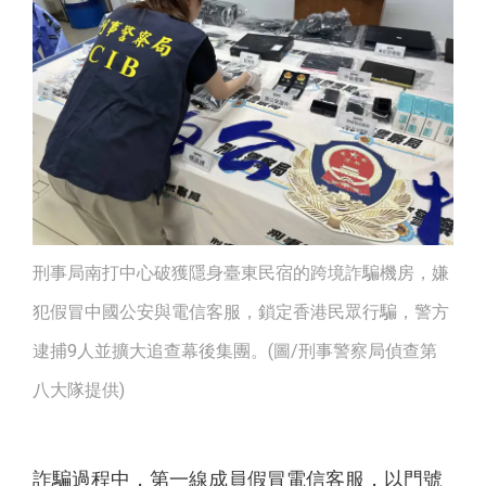
刑事局南打中心破獲隱身臺東民宿的跨境詐騙機房，嫌
犯假冒中國公安與電信客服，鎖定香港民眾行騙，警方
逮捕9人並擴大追查幕後集團。(圖/刑事警察局偵查第
八大隊提供)
詐騙過程中，第一線成員假冒電信客服，以門號