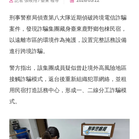
記者 張竣翔 / 臺東 報導
2026/05/22
刑事警察局偵查第八大隊近期偵破跨境電信詐騙
案件，發現詐騙集團藏身臺東鹿野鄉包棟民宿，
以遠離市區的環境作為掩護，設置完整話務設備
進行跨境詐騙。
警方指出，該集團成員疑似曾赴境外高風險地區
接觸詐騙模式，返台後重新組織犯罪網絡，並租
用民宿打造話務中心，形成一、二線分工詐騙模
式。