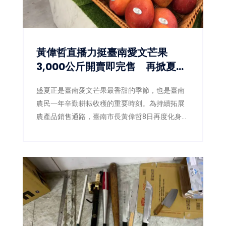
黃偉哲直播力挺臺南愛文芒果
3,000公斤開賣即完售 再掀夏日
甜蜜搶購熱潮
盛夏正是臺南愛文芒果最香甜的季節，也是臺南
農民一年辛勤耕耘收穫的重要時刻。為持續拓展
農產品銷售通路，臺南市長黃偉哲8日再度化身
「最強農產推銷員」，親自前往電視購物直播現
場，攜手臺南市農產運銷股份有限公司推廣臺南
愛文芒果，以最直接的方式向全國消費者介紹來
自產地的新鮮美味。直播活動推出的3,000公斤愛
文芒果甫開賣便迅速銷售一空，再次展現臺南芒
果在市場上的高人氣與品牌實力。