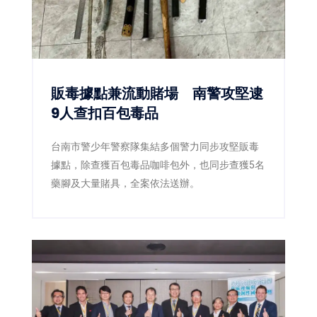
販毒據點兼流動賭場 南警攻堅逮
9人查扣百包毒品
台南市警少年警察隊集結多個警力同步攻堅販毒
據點，除查獲百包毒品咖啡包外，也同步查獲5名
藥腳及大量賭具，全案依法送辦。