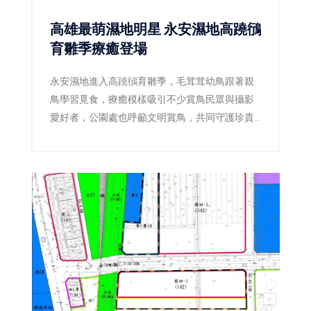
高雄最萌濕地明星 永安濕地高蹺鴴
育雛季療癒登場
永安濕地進入高蹺鴴育雛季，毛茸茸幼鳥跟著親
鳥學習覓食，療癒模樣吸引不少賞鳥民眾與攝影
愛好者，公園處也呼籲文明賞鳥，共同守護珍貴
棲地。