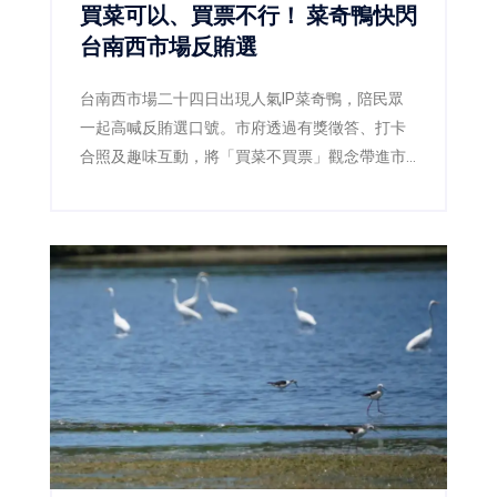
買菜可以、買票不行！ 菜奇鴨快閃
台南西市場反賄選
台南西市場二十四日出現人氣IP菜奇鴨，陪民眾
一起高喊反賄選口號。市府透過有獎徵答、打卡
合照及趣味互動，將「買菜不買票」觀念帶進市
場，呼籲市民共同守護乾淨選舉。