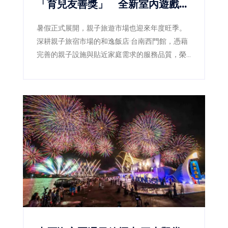
「育兒友善獎」 全新室內遊戲室
登場 打造暑假最強親子放電基地
暑假正式展開，親子旅遊市場也迎來年度旺季。
深耕親子旅宿市場的和逸飯店·台南西門館，憑藉
完善的親子設施與貼近家庭需求的服務品質，榮
獲雄獅旅遊「最懂你的親子友善飯店」評選中的
「育兒友善獎」，再次獲得市場肯定。迎接暑假
到來，飯店同步推出全新室內遊戲空間「和逸囡
仔埕」，並規劃「FUN暑假 1+1放電趣」體驗套票
及「雙樂園放電大冒險」住房專案，從室內外遊
樂設施、親子互動體驗到台南特色美食一次串
聯，打造寓教於樂、吃住玩一站滿足的城市親子
假期。