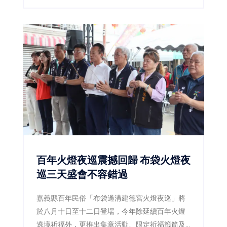
服務，提醒民眾提早出發並遵從現場引導。
百年火燈夜巡震撼回歸 布袋火燈夜
巡三天盛會不容錯過
嘉義縣百年民俗「布袋過溝建德宮火燈夜巡」將
於八月十日至十二日登場，今年除延續百年火燈
遶境祈福外，更推出集章活動、限定祈福籤筒及