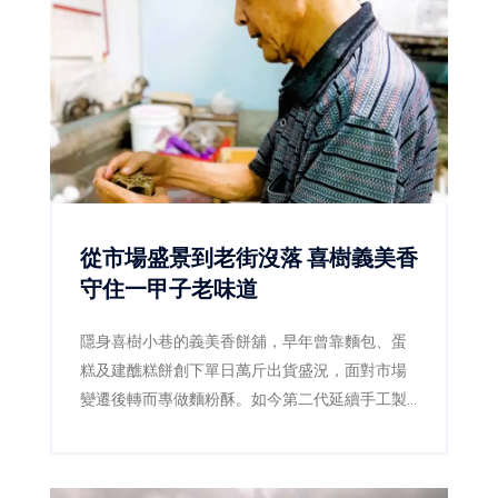
容，推出結合食農教育的「酪跑農遊趣」住房專
案，以及深度認識府城文化的「府城文化走
讀」，讓親子在旅行中親近自然、探索歷史，也
讓永續不只是口號，而是真正融入每一段家庭旅
程。
從市場盛景到老街沒落 喜樹義美香
守住一甲子老味道
隱身喜樹小巷的義美香餅舖，早年曾靠麵包、蛋
糕及建醮糕餅創下單日萬斤出貨盛況，面對市場
變遷後轉而專做麵粉酥。如今第二代延續手工製
作，四果餅、椪餅及造型麵粉酥仍吸引民眾專程
上門。