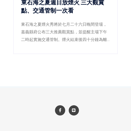
東石海之夏週日放煙火 三大觀賞
點、交通管制一次看
東石海之夏煙火秀將於七月二十六日晚間登場，
嘉義縣府公布三大推薦觀賞點，並提醒主場下午
二時起實施交通管制。煙火結束後四十分鐘為離
場高峰，建議民眾留在漁港逛市集、吃海鮮再返
程。