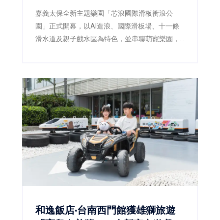
嘉義太保全新主題樂園「芯浪國際滑板衝浪公
園」正式開幕，以AI造浪、國際滑板場、十一條
滑水道及親子戲水區為特色，並串聯萌寵樂園，
瞄準親子、校外教學及科技產業客群。
和逸飯店·台南西門館獲雄獅旅遊