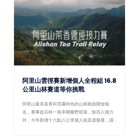
阿里山雲徑賽新增個人全程組 16.8
公里山林賽道等你挑戰
阿里山最具茶香與雲霧特色的山林跑旅開放報
名，賽事從石棹一路串聯樂野部落，除四人接力
外，今年新增十六點八公里個人組及虛擬賽，讓
跑者用雙腳探索茶園、森林鐵道與鄒族文化。