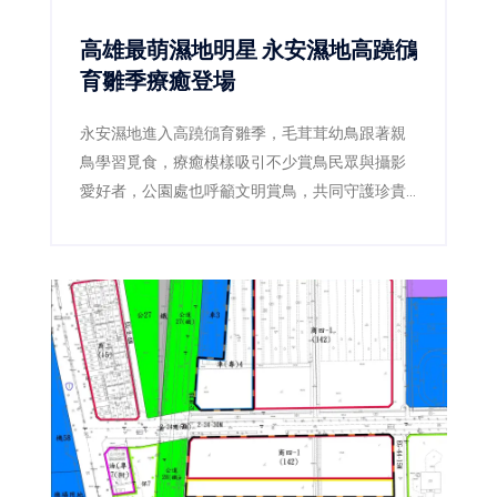
高雄最萌濕地明星 永安濕地高蹺鴴
育雛季療癒登場
永安濕地進入高蹺鴴育雛季，毛茸茸幼鳥跟著親
鳥學習覓食，療癒模樣吸引不少賞鳥民眾與攝影
愛好者，公園處也呼籲文明賞鳥，共同守護珍貴
棲地。