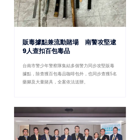
販毒據點兼流動賭場 南警攻堅逮
9人查扣百包毒品
台南市警少年警察隊集結多個警力同步攻堅販毒
據點，除查獲百包毒品咖啡包外，也同步查獲5名
藥腳及大量賭具，全案依法送辦。