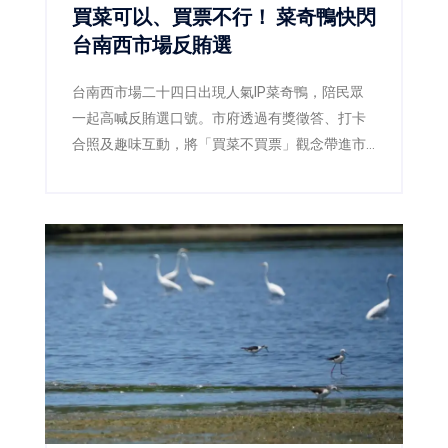
買菜可以、買票不行！ 菜奇鴨快閃
台南西市場反賄選
台南西市場二十四日出現人氣IP菜奇鴨，陪民眾
一起高喊反賄選口號。市府透過有獎徵答、打卡
合照及趣味互動，將「買菜不買票」觀念帶進市
場，呼籲市民共同守護乾淨選舉。