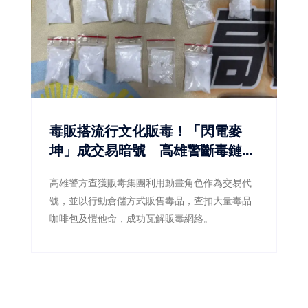
毒販搭流行文化販毒！「閃電麥
坤」成交易暗號 高雄警斷毒鏈逮
5人
高雄警方查獲販毒集團利用動畫角色作為交易代
號，並以行動倉儲方式販售毒品，查扣大量毒品
咖啡包及愷他命，成功瓦解販毒網絡。