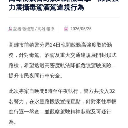
力震攝毒駕酒駕違規行為
記者 張竣翔 / 高雄 報導
2026/05/25
高雄市前鎮警分局24日晚間啟動高強度取締勤
務，針對毒駕、酒駕及重大交通違規展開封鎖式
路檢，希望透過高密度執法降低危險駕駛風險，
提升市民夜間行車安全。
此次專案自晚間8時至午夜執行，警方共投入32
名警力，在永豐路段設置攔查點，針對來往車輛
進行逐一盤查，並觀察駕駛精神狀態及可疑行
為。