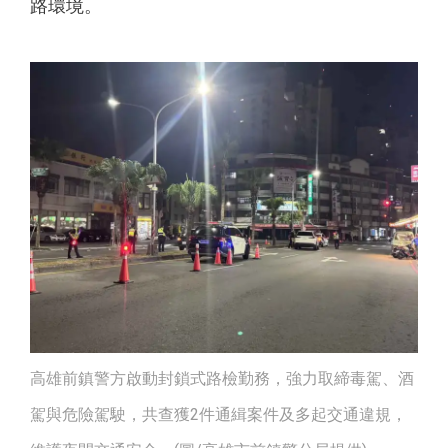
路環境。
高雄前鎮警方啟動封鎖式路檢勤務，強力取締毒駕、酒
駕與危險駕駛，共查獲2件通緝案件及多起交通違規，