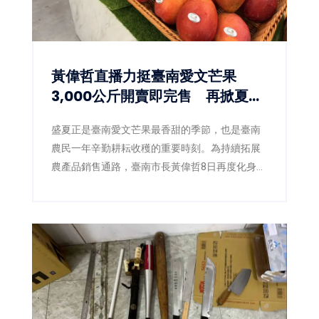
黃偉哲直播力挺臺南愛文芒果
3,000公斤開賣即完售 再掀夏日
甜蜜搶購熱潮
盛夏正是臺南愛文芒果最香甜的季節，也是臺南
農民一年辛勤耕耘收穫的重要時刻。為持續拓展
農產品銷售通路，臺南市長黃偉哲8日再度化身
「最強農產推銷員」，親自前往電視購物直播現
場，攜手臺南市農產運銷股份有限公司推廣臺南
愛文芒果，以最直接的方式向全國消費者介紹來
自產地的新鮮美味。直播活動推出的3,000公斤愛
文芒果甫開賣便迅速銷售一空，再次展現臺南芒
果在市場上的高人氣與品牌實力。