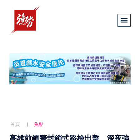
首頁
焦點
高雄前鎮警封鎖式路檢出擊 深夜強