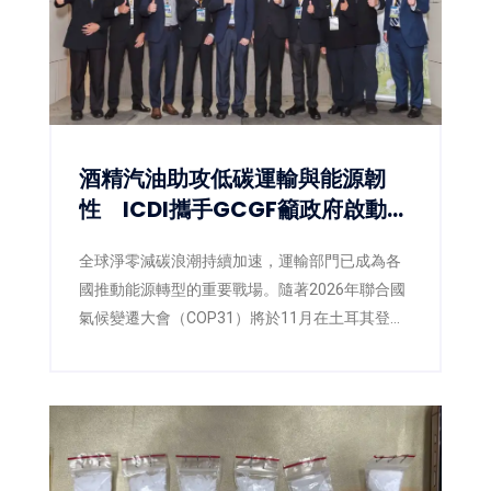
酒精汽油助攻低碳運輸與能源韌
性 ICDI攜手GCGF籲政府啟動
E10藍圖
全球淨零減碳浪潮持續加速，運輸部門已成為各
國推動能源轉型的重要戰場。隨著2026年聯合國
氣候變遷大會（COP31）將於11月在土耳其登
場，各國正積極提出更具企圖心的減碳策略，低
碳燃料也逐漸成為國際能源政策的重要方向。面
對臺灣即將推動第三版國家自定貢獻
（NDC3.0），如何兼顧減碳、能源安全與供應韌
性，已成為產官學界共同關注的核心議題。