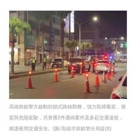
高雄前鎮警方啟動封鎖式路檢勤務，強力取締毒駕、酒
駕與危險駕駛，共查獲2件通緝案件及多起交通違規，
維護夜間交通安全。(圖/高雄市前鎮警分局提供)