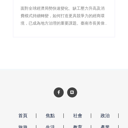
面對全球經濟局勢快速變化、缺工壓力升高及消
費模式持續轉變，如何打造更具競爭力的經商環
境，已成為地方治理的重要課題。臺南市長黃偉
哲27日率領經濟發展局、社會局、交通局等市府
團隊，與臺南市商業會、臺南市直轄市商業會及
各商業同業公會代表舉行產業座談，透過面對面
的交流，深入傾聽第一線業者的經營挑戰與發展
需求，希望藉由公私協力，共同為臺南產業發展
尋找最佳解方，持續提升城市競爭力。
首頁
焦點
社會
政治
旅遊
生活
教育
產業