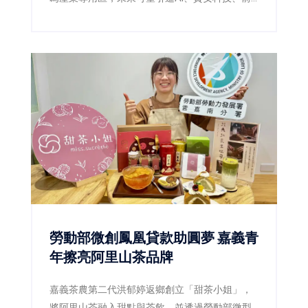
瞻能源及科學園區供應鏈，為沙崙智慧綠能科學
城提供更完整的產業支援。
勞動部微創鳳凰貸款助圓夢 嘉義青
年擦亮阿里山茶品牌
嘉義茶農第二代洪郁婷返鄉創立「甜茶小姐」，
將阿里山茶融入甜點與茶飲，並透過勞動部微型