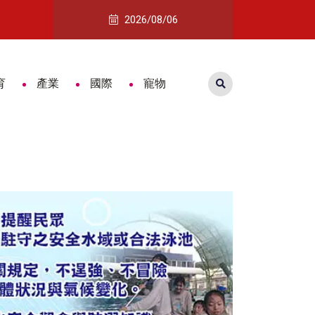
應熊本賑災
嘉藥打造消防人才搖籃 15人通過國考展現教學實
2026/08/06
育
產業
國際
寵物