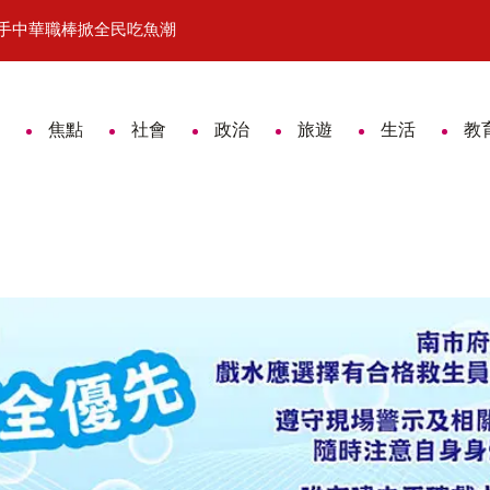
棒掀全民吃魚潮
自民黨青年局率團訪台南 黃偉哲捐10萬元響
焦點
社會
政治
旅遊
生活
教