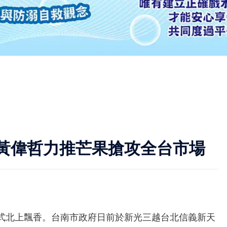
黃偉哲力推芒果搶攻全台市場
式北上飄香。台南市政府日前於新光三越台北信義新天