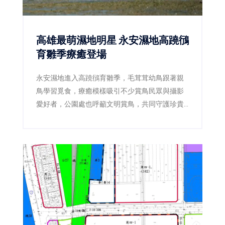
高雄最萌濕地明星 永安濕地高蹺鴴
育雛季療癒登場
永安濕地進入高蹺鴴育雛季，毛茸茸幼鳥跟著親
鳥學習覓食，療癒模樣吸引不少賞鳥民眾與攝影
愛好者，公園處也呼籲文明賞鳥，共同守護珍貴
棲地。