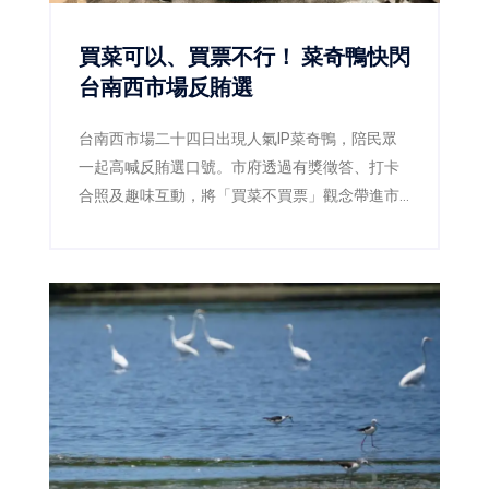
買菜可以、買票不行！ 菜奇鴨快閃
台南西市場反賄選
台南西市場二十四日出現人氣IP菜奇鴨，陪民眾
一起高喊反賄選口號。市府透過有獎徵答、打卡
合照及趣味互動，將「買菜不買票」觀念帶進市
場，呼籲市民共同守護乾淨選舉。