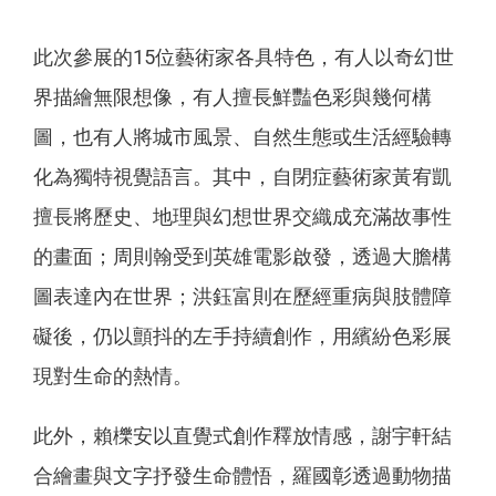
此次參展的15位藝術家各具特色，有人以奇幻世
界描繪無限想像，有人擅長鮮豔色彩與幾何構
圖，也有人將城市風景、自然生態或生活經驗轉
化為獨特視覺語言。其中，自閉症藝術家黃宥凱
擅長將歷史、地理與幻想世界交織成充滿故事性
的畫面；周則翰受到英雄電影啟發，透過大膽構
圖表達內在世界；洪鈺富則在歷經重病與肢體障
礙後，仍以顫抖的左手持續創作，用繽紛色彩展
現對生命的熱情。
此外，賴櫟安以直覺式創作釋放情感，謝宇軒結
合繪畫與文字抒發生命體悟，羅國彰透過動物描