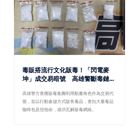
性，已成為產官學界共同關注的核心議題。
毒販搭流行文化販毒！「閃電麥
坤」成交易暗號 高雄警斷毒鏈逮
5人
高雄警方查獲販毒集團利用動畫角色作為交易代
號，並以行動倉儲方式販售毒品，查扣大量毒品
咖啡包及愷他命，成功瓦解販毒網絡。