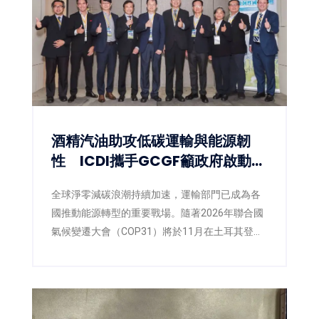
酒精汽油助攻低碳運輸與能源韌
性 ICDI攜手GCGF籲政府啟動
E10藍圖
全球淨零減碳浪潮持續加速，運輸部門已成為各
國推動能源轉型的重要戰場。隨著2026年聯合國
氣候變遷大會（COP31）將於11月在土耳其登
場，各國正積極提出更具企圖心的減碳策略，低
碳燃料也逐漸成為國際能源政策的重要方向。面
對臺灣即將推動第三版國家自定貢獻
（NDC3.0），如何兼顧減碳、能源安全與供應韌