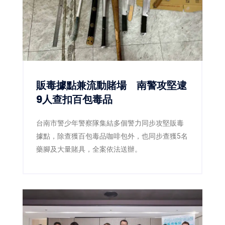
販毒據點兼流動賭場 南警攻堅逮
9人查扣百包毒品
台南市警少年警察隊集結多個警力同步攻堅販毒
據點，除查獲百包毒品咖啡包外，也同步查獲5名
藥腳及大量賭具，全案依法送辦。