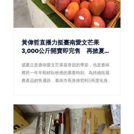
黃偉哲直播力挺臺南愛文芒果
3,000公斤開賣即完售 再掀夏日
甜蜜搶購熱潮
盛夏正是臺南愛文芒果最香甜的季節，也是臺南
農民一年辛勤耕耘收穫的重要時刻。為持續拓展
農產品銷售通路，臺南市長黃偉哲8日再度化身
「最強農產推銷員」，親自前往電視購物直播現
場，攜手臺南市農產運銷股份有限公司推廣臺南
愛文芒果，以最直接的方式向全國消費者介紹來
自產地的新鮮美味。直播活動推出的3,000公斤愛
文芒果甫開賣便迅速銷售一空，再次展現臺南芒
果在市場上的高人氣與品牌實力。