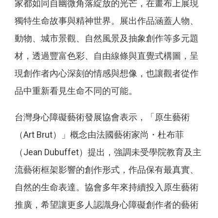
家都如同自幽微角落綻放的光芒，在畫布上展現
獨特生命故事與精神世界。展出作品涵蓋人物、
動物、城市景觀、自然風景及抽象創作等多元題
材，透過豐富色彩、自由線條與直覺式構圖，呈
現創作者內心深刻的情感與想像，也讓觀者從作
品中重新看見生命不同的可能。
台灣身心障礙藝術發展協會表示，「原生藝術
（Art Brut）」概念由法國藝術家尚・杜布菲
（Jean Dubuffet）提出，強調未受學院教育及主
流藝術框架影響的創作形式，作品保有最真實、
自然的生命表達。協會多年來持續投入原生藝術
推廣，希望讓更多人認識身心障礙創作者的藝術