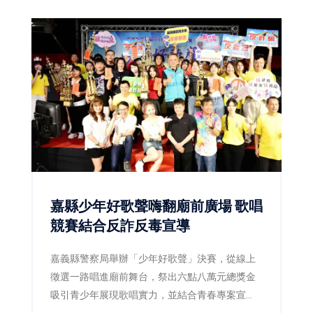
嘉縣少年好歌聲嗨翻廟前廣場 歌唱
競賽結合反詐反毒宣導
嘉義縣警察局舉辦「少年好歌聲」決賽，從線上
徵選一路唱進廟前舞台，祭出六點八萬元總獎金
吸引青少年展現歌唱實力，並結合青春專案宣