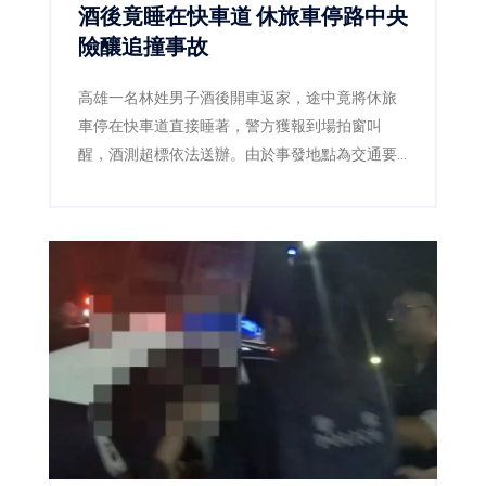
酒後竟睡在快車道 休旅車停路中央
險釀追撞事故
高雄一名林姓男子酒後開車返家，途中竟將休旅
車停在快車道直接睡著，警方獲報到場拍窗叫
醒，酒測超標依法送辦。由於事發地點為交通要
道，若未及時發現，後果恐不堪設想。