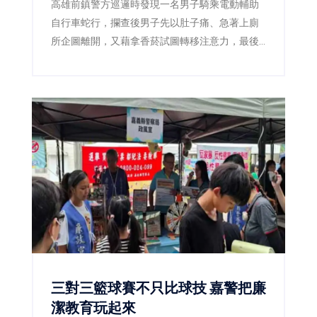
高雄前鎮警方巡邏時發現一名男子騎乘電動輔助
自行車蛇行，攔查後男子先以肚子痛、急著上廁
所企圖離開，又藉拿香菸試圖轉移注意力，最後
仍遭警方查獲海洛因，並依毒品及公共危險罪送
辦。
三對三籃球賽不只比球技 嘉警把廉
潔教育玩起來