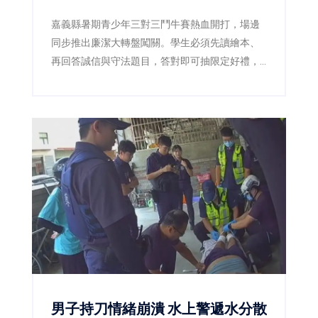
嘉義縣暑期青少年三對三鬥牛賽熱血開打，場邊
同步推出廉潔大轉盤闖關。學生必須先讀繪本、
再回答誠信與守法題目，答對即可抽限定好禮，
讓原本嚴肅的廉潔教育變成賽事中的熱門互動活
動。
男子持刀情緒崩潰 水上警遞水分散