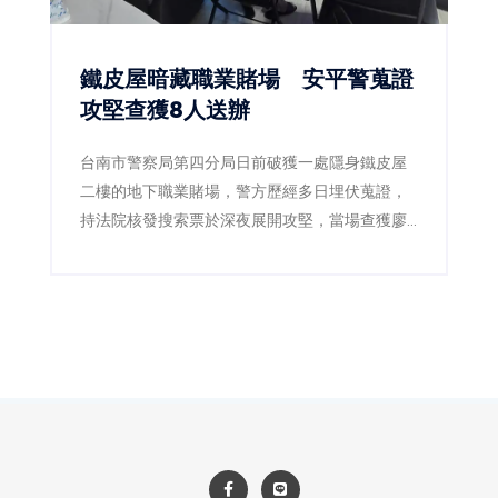
鐵皮屋暗藏職業賭場 安平警蒐證
攻堅查獲8人送辦
台南市警察局第四分局日前破獲一處隱身鐵皮屋
二樓的地下職業賭場，警方歷經多日埋伏蒐證，
持法院核發搜索票於深夜展開攻堅，當場查獲廖
姓現場負責人及6名賭客，並查扣賭博電玩機台3
台、賭資3萬餘元、麻將牌、監視器主機及帳冊等
證物，全案依法送辦。