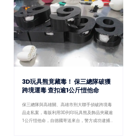
3D玩具熊竟藏毒！ 保三總隊破獲
跨境運毒 查扣逾1公斤愷他命
保三總隊與高雄關、高雄市刑大聯手偵破跨境毒
品走私案，毒販利用3D列印玩具熊及飾品夾藏逾
1公斤愷他命，自德國寄送來台，警方成功逮捕2
嫌並查扣毒品，阻止流入市面。