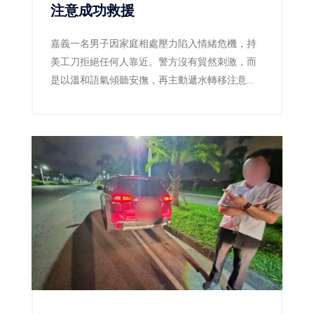
注意成功救援
嘉義一名男子因家庭相處壓力陷入情緒危機，持
美工刀拒絕任何人靠近。警方沒有貿然刺激，而
是以溫和語氣傾聽安撫，再主動遞水轉移注意
力，趁男子伸手接水時迅速奪刀，將人平安送
醫。