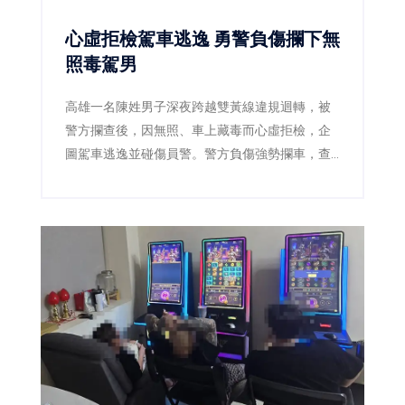
心虛拒檢駕車逃逸 勇警負傷攔下無
照毒駕男
高雄一名陳姓男子深夜跨越雙黃線違規迴轉，被
警方攔查後，因無照、車上藏毒而心虛拒檢，企
圖駕車逃逸並碰傷員警。警方負傷強勢攔車，查
獲安非他命及依托咪酯煙彈，陳男毒品快篩呈陽
性，遭依法逮捕送辦。