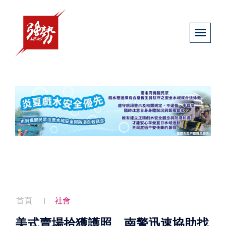
首頁
社會
美式賣場拾獲護照 南警迅速協助找