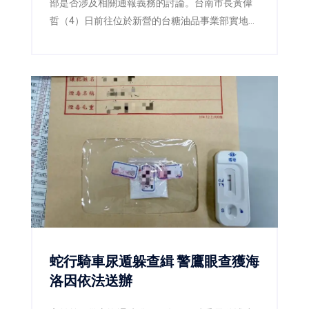
部是否涉及相關通報義務的討論。台南市長黃偉
哲（4）日前往位於新營的台糖油品事業部實地訪
查，並由衛生局陪同查核，確認該事業部所經營
業務為汽柴油、潤滑油及加油站服務，與民眾日
常食用油品並無關聯，現場也再次釐清「此油非
彼油」，避免錯誤資訊持續擴散。
蛇行騎車尿遁躲查緝 警鷹眼查獲海
洛因依法送辦