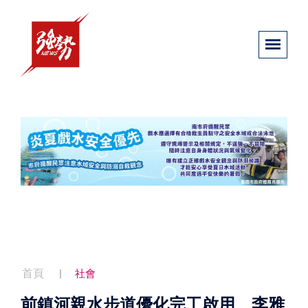
首頁
社會
前鎮河親水步道優化完工啟用 李雅