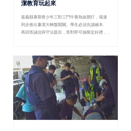
潔教育玩起來
嘉義縣暑期青少年三對三鬥牛賽熱血開打，場邊
同步推出廉潔大轉盤闖關。學生必須先讀繪本、
再回答誠信與守法題目，答對即可抽限定好禮，
讓原本嚴肅的廉潔教育變成賽事中的熱門互動活
動。