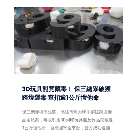
3D玩具熊竟藏毒！ 保三總隊破獲
跨境運毒 查扣逾1公斤愷他命
保三總隊與高雄關、高雄市刑大聯手偵破跨境毒
品走私案，毒販利用3D列印玩具熊及飾品夾藏逾
1公斤愷他命，自德國寄送來台，警方成功逮捕2
嫌並查扣毒品，阻止流入市面。