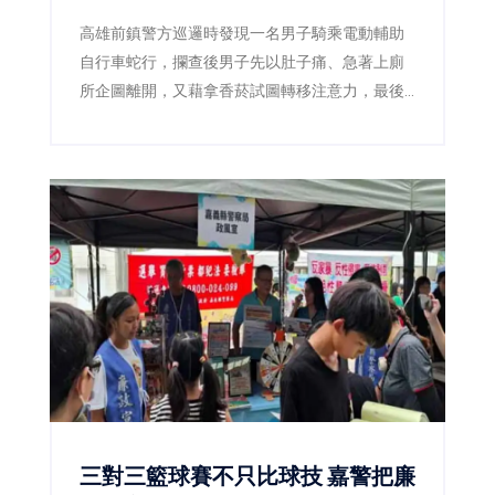
高雄前鎮警方巡邏時發現一名男子騎乘電動輔助
自行車蛇行，攔查後男子先以肚子痛、急著上廁
所企圖離開，又藉拿香菸試圖轉移注意力，最後
仍遭警方查獲海洛因，並依毒品及公共危險罪送
辦。
三對三籃球賽不只比球技 嘉警把廉