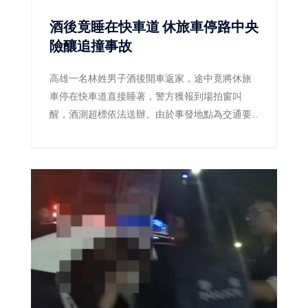
酒後竟睡在快車道 休旅車停路中央
險釀追撞事故
高雄一名林姓男子酒後開車返家，途中竟將休旅
車停在快車道直接睡著，警方獲報到場拍窗叫
醒，酒測超標依法送辦。由於事發地點為交通要
道，若未及時發現，後果恐不堪設想。