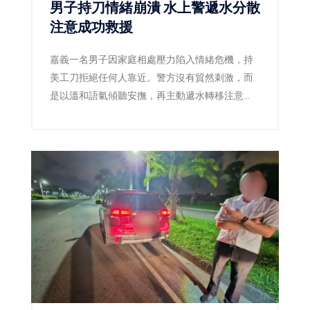
男子持刀情緒崩潰 水上警遞水分散
注意成功救援
嘉義一名男子因家庭相處壓力陷入情緒危機，持
美工刀拒絕任何人靠近。警方沒有貿然刺激，而
是以溫和語氣傾聽安撫，再主動遞水轉移注意
力，趁男子伸手接水時迅速奪刀，將人平安送
醫。