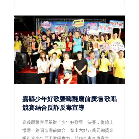
嘉縣少年好歌聲嗨翻廟前廣場 歌唱
競賽結合反詐反毒宣導
嘉義縣警察局舉辦「少年好歌聲」決賽，從線上
徵選一路唱進廟前舞台，祭出六點八萬元總獎金
吸引青少年展現歌唱實力，並結合青春專案宣