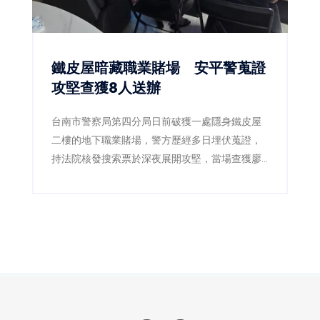
鐵皮屋暗藏職業賭場 安平警蒐證
攻堅查獲8人送辦
台南市警察局第四分局日前破獲一處隱身鐵皮屋
二樓的地下職業賭場，警方歷經多日埋伏蒐證，
持法院核發搜索票於深夜展開攻堅，當場查獲廖
姓現場負責人及6名賭客，並查扣賭博電玩機台3
台、賭資3萬餘元、麻將牌、監視器主機及帳冊等
證物，全案依法送辦。