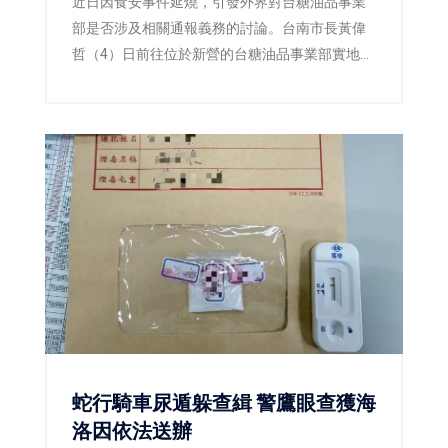
近日因食安事件延燒，引發外界對台糖油品事業
部是否涉及相關通報義務的討論。台南市長黃偉
哲（4）日前往位於新營的台糖油品事業部實地訪
查，並由衛生局陪同查核，確認該事業部所經營
業務為汽柴油、潤滑油及加油站服務，與民眾日
常食用油品並無關聯，現場也再次釐清「此油非
彼油」，避免錯誤資訊持續擴散。
蛇行騎車尿遁躲查緝 警鷹眼查獲海
洛因依法送辦