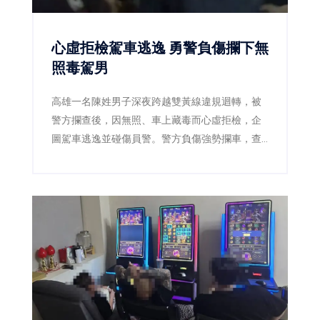
心虛拒檢駕車逃逸 勇警負傷攔下無
照毒駕男
高雄一名陳姓男子深夜跨越雙黃線違規迴轉，被
警方攔查後，因無照、車上藏毒而心虛拒檢，企
圖駕車逃逸並碰傷員警。警方負傷強勢攔車，查
獲安非他命及依托咪酯煙彈，陳男毒品快篩呈陽
性，遭依法逮捕送辦。