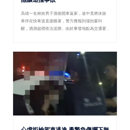
高雄一名林姓男子酒後開車返家，途中竟將休旅
車停在快車道直接睡著，警方獲報到場拍窗叫
醒，酒測超標依法送辦。由於事發地點為交通要
道，若未及時發現，後果恐不堪設想。
心虛拒檢駕車逃逸 勇警負傷攔下無