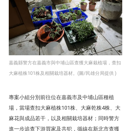
嘉義縣警方在嘉義市與中埔山區查獲大麻栽植場，查扣
大麻植株101株及相關栽培器材。(圖/民雄分局提供 )
專案小組分別前往位在嘉義市及中埔山區種植
場，當場查扣大麻植株101株、大麻乾株4株、大
麻花與成品若干，以及相關栽培器材；同時警方
進一步追查下游買家及共犯，循線在新北市查獲