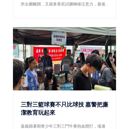
所企圖離開，又藉拿香菸試圖轉移注意力，最後
仍遭警方查獲海洛因，並依毒品及公共危險罪送
辦。
三對三籃球賽不只比球技 嘉警把廉
潔教育玩起來
嘉義縣暑期青少年三對三鬥牛賽熱血開打，場邊