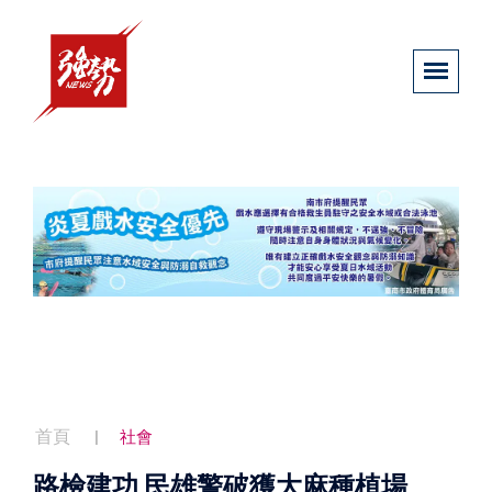
首頁
社會
路檢建功 民雄警破獲大麻種植場