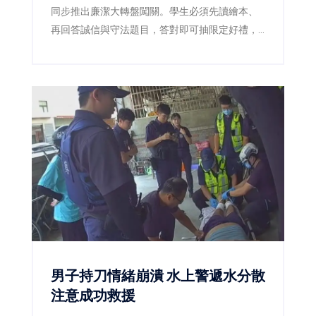
同步推出廉潔大轉盤闖關。學生必須先讀繪本、
再回答誠信與守法題目，答對即可抽限定好禮，
讓原本嚴肅的廉潔教育變成賽事中的熱門互動活
動。
男子持刀情緒崩潰 水上警遞水分散
注意成功救援