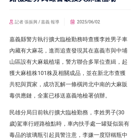
記者 張振興 / 嘉義 報導
2025/06/02
嘉義縣警方執行擴大臨檢勤務時查獲李姓男子車
內藏有大麻花，進而追查發現其在嘉義市與中埔
山區設有大麻栽植場，警方聯合多單位查緝，起
獲大麻植株101株及相關成品，並在新北市查獲
共犯與買家，成功瓦解一條橫跨北中南的大麻販
毒供應鏈，全案已移送嘉義地檢署偵辦。
民雄分局日前執行擴大臨檢勤務，李姓男子(30
歲)駕車行經路檢點時，車內扶手處一罐疑似裝有
毒品的玻璃瓶引起員警注意，李嫌一度辯稱瓶中