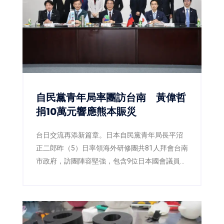
自民黨青年局率團訪台南 黃偉哲
捐10萬元響應熊本賑災
台日交流再添新篇章。日本自民黨青年局長平沼
正二郎昨（5）日率領海外研修團共81人拜會台南
市政府，訪團陣容堅強，包含9位日本國會議員，
以及多位地方議員與青年黨部代表。台南市長黃
偉哲偕同副市長姜淋煌及新聞及國際關係處長蘇
恩恩熱情接待，雙方除就城市交流、青年互動及
未來合作交換意見外，也共同關注日前熊本強震