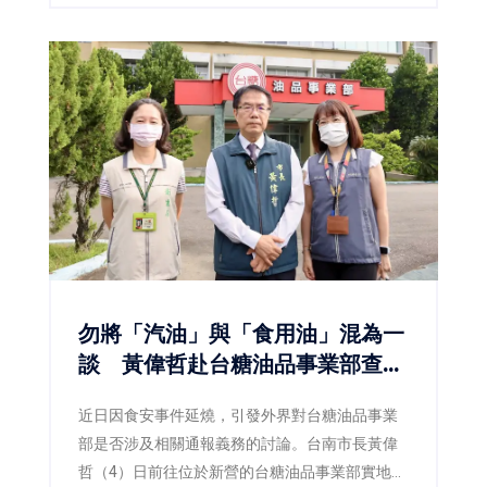
品質金質獎及最佳規劃設計優質獎等多項殊榮，
不僅展現臺南在土地開發、都市設計與工程品質
上的卓越成果，也反映市府持續推動宜居城市、
韌性城市與永續發展的具體成效。
勿將「汽油」與「食用油」混為一
談 黃偉哲赴台糖油品事業部查
察：食安不能建立在誤解之上
近日因食安事件延燒，引發外界對台糖油品事業
部是否涉及相關通報義務的討論。台南市長黃偉
哲（4）日前往位於新營的台糖油品事業部實地訪