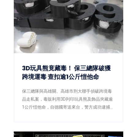
災情。黃偉哲更宣布以個人名義捐出新台幣10萬
元，響應台南市政府「0728日本熊本賑災專
案」，盼凝聚更多社會力量，協助災區儘速重
建。
3D玩具熊竟藏毒！ 保三總隊破獲
跨境運毒 查扣逾1公斤愷他命
保三總隊與高雄關、高雄市刑大聯手偵破跨境毒
品走私案，毒販利用3D列印玩具熊及飾品夾藏逾
1公斤愷他命，自德國寄送來台，警方成功逮捕2
嫌並查扣毒品，阻止流入市面。