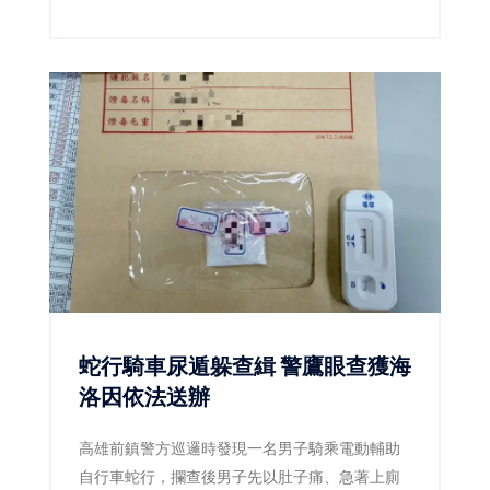
查，並由衛生局陪同查核，確認該事業部所經營
業務為汽柴油、潤滑油及加油站服務，與民眾日
常食用油品並無關聯，現場也再次釐清「此油非
彼油」，避免錯誤資訊持續擴散。
蛇行騎車尿遁躲查緝 警鷹眼查獲海
洛因依法送辦
高雄前鎮警方巡邏時發現一名男子騎乘電動輔助
自行車蛇行，攔查後男子先以肚子痛、急著上廁