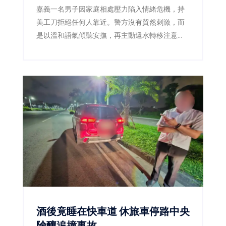
嘉義一名男子因家庭相處壓力陷入情緒危機，持
美工刀拒絕任何人靠近。警方沒有貿然刺激，而
是以溫和語氣傾聽安撫，再主動遞水轉移注意
力，趁男子伸手接水時迅速奪刀，將人平安送
醫。
酒後竟睡在快車道 休旅車停路中央
險釀追撞事故