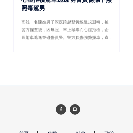
照毒駕男
高雄一名陳姓男子深夜跨越雙黃線違規迴轉，被
警方攔查後，因無照、車上藏毒而心虛拒檢，企
圖駕車逃逸並碰傷員警。警方負傷強勢攔車，查
獲安非他命及依托咪酯煙彈，陳男毒品快篩呈陽
性，遭依法逮捕送辦。