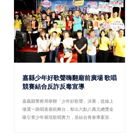
嘉縣少年好歌聲嗨翻廟前廣場 歌唱
競賽結合反詐反毒宣導
嘉義縣警察局舉辦「少年好歌聲」決賽，從線上
徵選一路唱進廟前舞台，祭出六點八萬元總獎金
吸引青少年展現歌唱實力，並結合青春專案宣
導，透過音樂陪伴青少年健康成長。