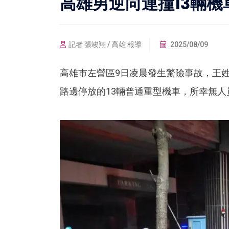
高雄男逆向連撞13輛機
記者 張竣翔 / 高雄 報導
2025/08/09
高雄市左營區9日凌晨發生驚險事故，王
路邊停放的13輛普通重型機車，所幸無人