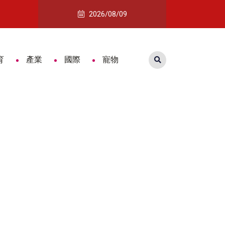
高齡健康博覽會
14家「嘉義式」品牌登上文博會 黃
2026/08/09
育
產業
國際
寵物