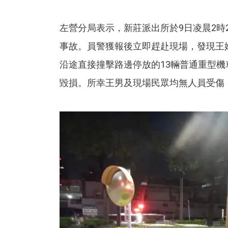
左營分局表示，新莊派出所於9日凌晨2時
事故。員警獲報後立即趕赴現場，發現王
沿途直接撞擊路邊停放的13輛普通重型
毀損。所幸王男及現場民眾均無人員受傷