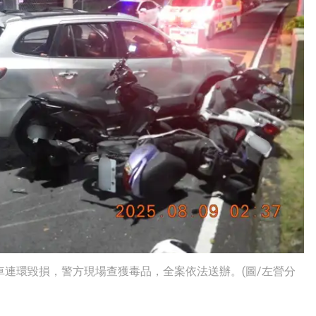
車連環毀損，警方現場查獲毒品，全案依法送辦。(圖/左營分