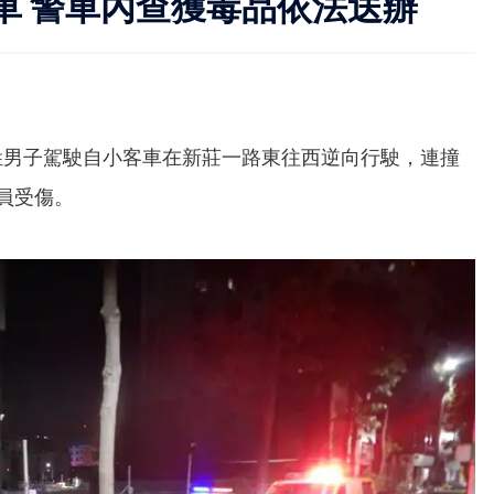
車 警車內查獲毒品依法送辦
姓男子駕駛自小客車在新莊一路東往西逆向行駛，連撞
員受傷。