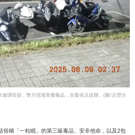
車連環毀損，警方現場查獲毒品，全案依法送辦。(圖/左營分
括俗稱「一粒眠」的第三級毒品、安非他命，以及2包