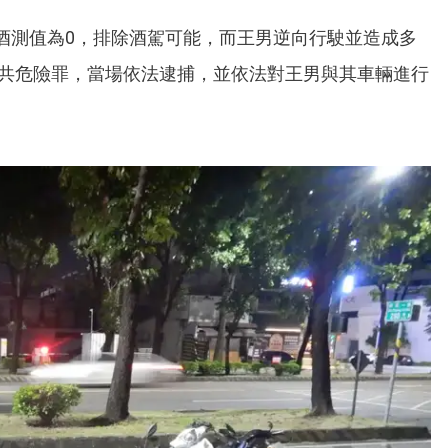
酒測值為0，排除酒駕可能，而王男逆向行駛並造成多
公共危險罪，當場依法逮捕，並依法對王男與其車輛進行