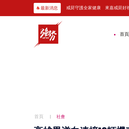
義美香守住一甲子老味道
戒菸守護全家健康 來嘉戒菸好
最新消息
首頁
首頁
社會