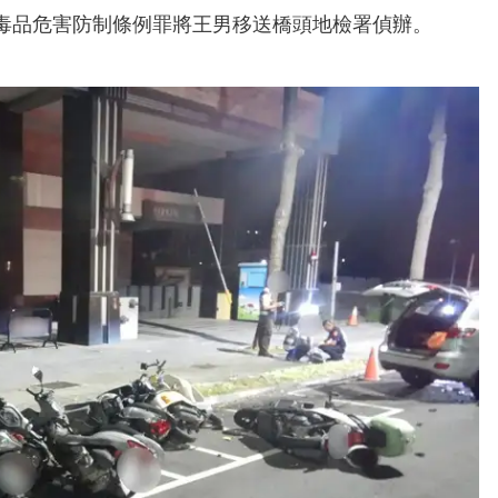
毒品危害防制條例罪將王男移送橋頭地檢署偵辦。