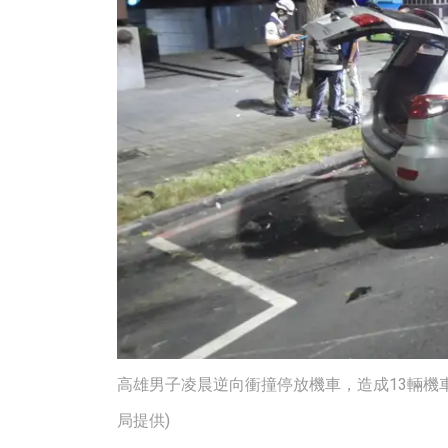
高雄男子凌晨逆向衝撞停放機車，造成13輛機
局提供)