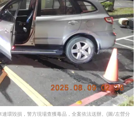
車連環毀損，警方現場查獲毒品，全案依法送辦。(圖/左營分