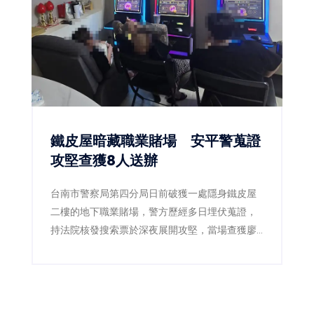
鐵皮屋暗藏職業賭場 安平警蒐證
攻堅查獲8人送辦
台南市警察局第四分局日前破獲一處隱身鐵皮屋
二樓的地下職業賭場，警方歷經多日埋伏蒐證，
持法院核發搜索票於深夜展開攻堅，當場查獲廖
姓現場負責人及6名賭客，並查扣賭博電玩機台3
台、賭資3萬餘元、麻將牌、監視器主機及帳冊等
證物，全案依法送辦。