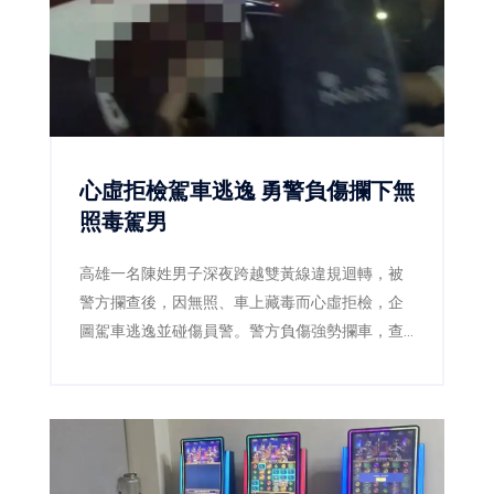
心虛拒檢駕車逃逸 勇警負傷攔下無
照毒駕男
高雄一名陳姓男子深夜跨越雙黃線違規迴轉，被
警方攔查後，因無照、車上藏毒而心虛拒檢，企
圖駕車逃逸並碰傷員警。警方負傷強勢攔車，查
獲安非他命及依托咪酯煙彈，陳男毒品快篩呈陽
性，遭依法逮捕送辦。