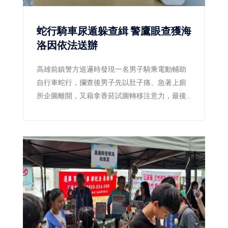
蛇行騎車尿遁躲查緝 警鷹眼查獲海
洛因依法送辦
高雄前鎮警方巡邏時發現一名男子騎乘電動輔助
自行車蛇行，攔查後男子先以肚子痛、急著上廁
所企圖離開，又藉拿香菸試圖轉移注意力，最後
仍遭警方查獲海洛因，並依毒品及公共危險罪送
辦。