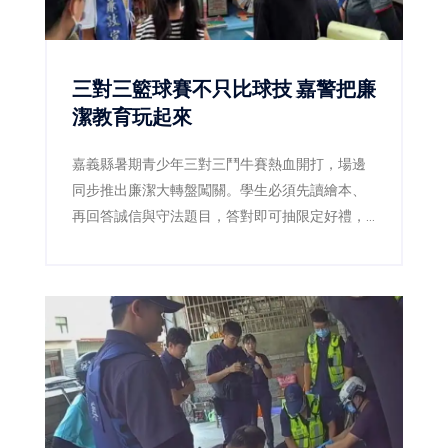
三對三籃球賽不只比球技 嘉警把廉
潔教育玩起來
嘉義縣暑期青少年三對三鬥牛賽熱血開打，場邊
同步推出廉潔大轉盤闖關。學生必須先讀繪本、
再回答誠信與守法題目，答對即可抽限定好禮，
讓原本嚴肅的廉潔教育變成賽事中的熱門互動活
動。