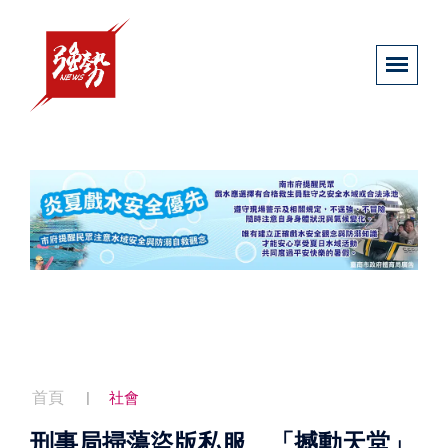
首頁
社會
刑事局掃蕩盜版私服 「撼動天堂」