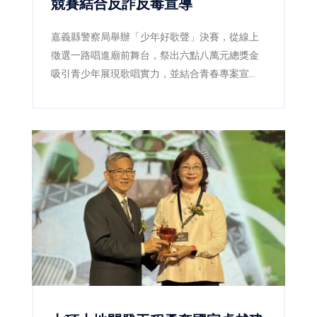
競賽結合反詐反毒宣導
嘉義縣警察局舉辦「少年好歌聲」決賽，從線上
徵選一路唱進廟前舞台，祭出六點八萬元總獎金
吸引青少年展現歌唱實力，並結合青春專案宣
導，透過音樂陪伴青少年健康成長。