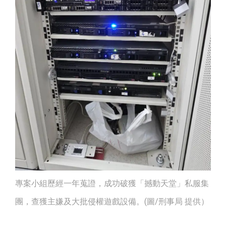
專案小組歷經一年蒐證，成功破獲「撼動天堂」私服集
團，查獲主嫌及大批侵權遊戲設備。(圖/刑事局 提供）