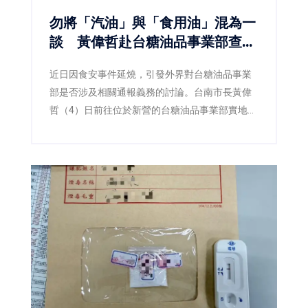
勿將「汽油」與「食用油」混為一
談 黃偉哲赴台糖油品事業部查
察：食安不能建立在誤解之上
近日因食安事件延燒，引發外界對台糖油品事業
部是否涉及相關通報義務的討論。台南市長黃偉
哲（4）日前往位於新營的台糖油品事業部實地訪
查，並由衛生局陪同查核，確認該事業部所經營
業務為汽柴油、潤滑油及加油站服務，與民眾日
常食用油品並無關聯，現場也再次釐清「此油非
彼油」，避免錯誤資訊持續擴散。