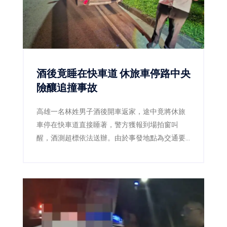
酒後竟睡在快車道 休旅車停路中央
險釀追撞事故
高雄一名林姓男子酒後開車返家，途中竟將休旅
車停在快車道直接睡著，警方獲報到場拍窗叫
醒，酒測超標依法送辦。由於事發地點為交通要
道，若未及時發現，後果恐不堪設想。