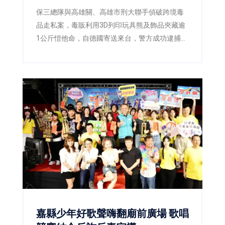
保三總隊與高雄關、高雄市刑大聯手偵破跨境毒
品走私案，毒販利用3D列印玩具熊及飾品夾藏逾
1公斤愷他命，自德國寄送來台，警方成功逮捕2
嫌並查扣毒品，阻止流入市面。
嘉縣少年好歌聲嗨翻廟前廣場 歌唱