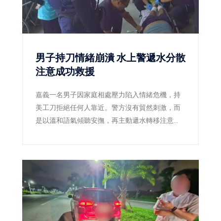
男子持刀情緒崩潰 水上警遞水分散
注意成功救援
嘉義一名男子因家庭相處壓力陷入情緒危機，持
美工刀拒絕任何人靠近。警方沒有貿然刺激，而
是以溫和語氣傾聽安撫，再主動遞水轉移注意
力，趁男子伸手接水時迅速奪刀，將人平安送
醫。