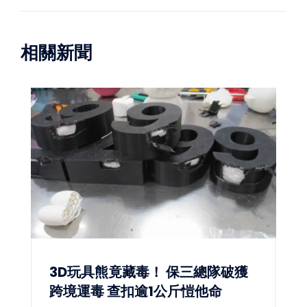
相關新聞
3D玩具熊竟藏毒！ 保三總隊破獲
跨境運毒 查扣逾1公斤愷他命