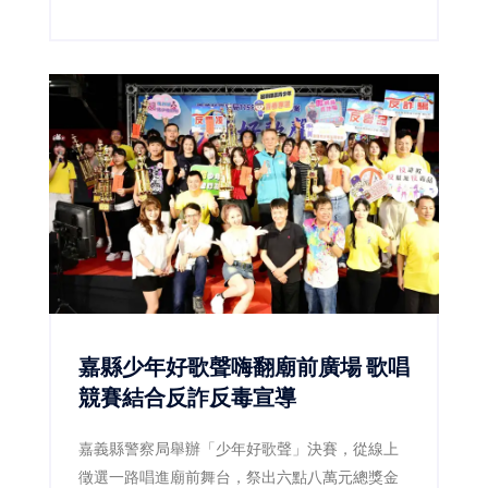
嫌並查扣毒品，阻止流入市面。
嘉縣少年好歌聲嗨翻廟前廣場 歌唱
競賽結合反詐反毒宣導
嘉義縣警察局舉辦「少年好歌聲」決賽，從線上
徵選一路唱進廟前舞台，祭出六點八萬元總獎金