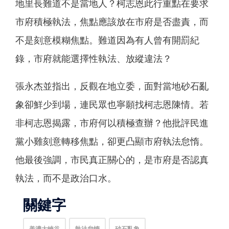
地里長難道不是當地人？柯志恩此行重點在要求
市府積極執法，焦點應該放在市府是否盡責，而
不是刻意模糊焦點。難道因為有人曾有開罰紀
錄，市府就能選擇性執法、放縱違法？
張永杰並指出，反觀在地立委，面對當地砂石亂
象卻鮮少到場，連民眾也寧願找柯志恩陳情。若
非柯志恩揭露，市府何以積極查辦？他批評民進
黨小雞刻意轉移焦點，卻更凸顯市府執法怠惰。
他最後強調，市民真正關心的，是市府是否認真
執法，而不是政治口水。
關鍵字
美濃大峽谷
執法怠惰
砂石亂象