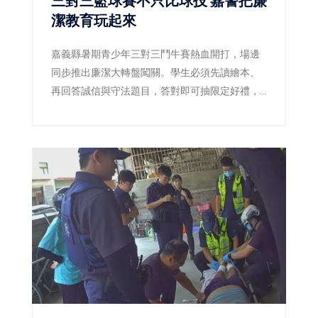
三對三籃球賽不只比球技 嘉警把廉
潔教育玩起來
嘉義縣暑期青少年三對三鬥牛賽熱血開打，場邊
同步推出廉潔大轉盤闖關。學生必須先讀繪本、
再回答誠信與守法題目，答對即可抽限定好禮，
讓原本嚴肅的廉潔教育變成賽事中的熱門互動活
動。