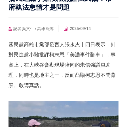
府執法怠惰才是問題
記者 吳文生 / 高雄 報導
2025/09/14
國民黨高雄市黨部發言人張永杰十四日表示，針
對民進黨小雞批評柯志恩「美濃事件翻車」，事
實上，在大峽谷會勘現場陪同的朱信強議員助
理，同時也是地主之一，反而凸顯柯志恩不問背
景、敢講真話。