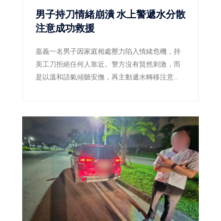
男子持刀情緒崩潰 水上警遞水分散
注意成功救援
嘉義一名男子因家庭相處壓力陷入情緒危機，持
美工刀拒絕任何人靠近。警方沒有貿然刺激，而
是以溫和語氣傾聽安撫，再主動遞水轉移注意
力，趁男子伸手接水時迅速奪刀，將人平安送
醫。