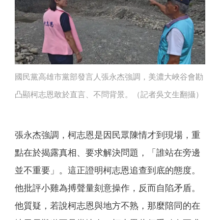
國民黨高雄市黨部發言人張永杰強調，美濃大峽谷會勘
凸顯柯志恩敢於直言、不問背景。（記者吳文生翻攝）
張永杰強調，柯志恩是因民眾陳情才到現場，重
點在於揭露真相、要求解決問題，「誰站在旁邊
並不重要」。這正證明柯志恩追查到底的態度。
他批評小雞為搏聲量刻意操作，反而自陷矛盾。
他質疑，若說柯志恩與地方不熟，那麼陪同的在