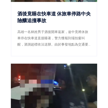
酒後竟睡在快車道 休旅車停路中央
險釀追撞事故
高雄一名林姓男子酒後開車返家，途中竟將休旅
車停在快車道直接睡著，警方獲報到場拍窗叫
醒，酒測超標依法送辦。由於事發地點為交通要
道，若未及時發現，後果恐不堪設想。