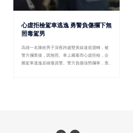
心虛拒檢駕車逃逸 勇警負傷攔下無
照毒駕男
高雄一名陳姓男子深夜跨越雙黃線違規迴轉，被
警方攔查後，因無照、車上藏毒而心虛拒檢，企
圖駕車逃逸並碰傷員警。警方負傷強勢攔車，查
獲安非他命及依托咪酯煙彈，陳男毒品快篩呈陽
性，遭依法逮捕送辦。