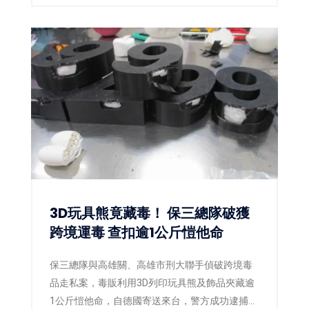
偉哲偕同副市長姜淋煌及新聞及國際關係處長蘇
恩恩熱情接待，雙方除就城市交流、青年互動及
未來合作交換意見外，也共同關注日前熊本強震
災情。黃偉哲更宣布以個人名義捐出新台幣10萬
元，響應台南市政府「0728日本熊本賑災專
案」，盼凝聚更多社會力量，協助災區儘速重
建。
3D玩具熊竟藏毒！ 保三總隊破獲
跨境運毒 查扣逾1公斤愷他命
保三總隊與高雄關、高雄市刑大聯手偵破跨境毒
品走私案，毒販利用3D列印玩具熊及飾品夾藏逾
1公斤愷他命，自德國寄送來台，警方成功逮捕2