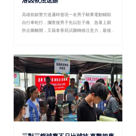
洛因依法送辦
高雄前鎮警方巡邏時發現一名男子騎乘電動輔助
自行車蛇行，攔查後男子先以肚子痛、急著上廁
所企圖離開，又藉拿香菸試圖轉移注意力，最後
仍遭警方查獲海洛因，並依毒品及公共危險罪送
辦。