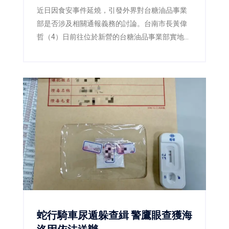
察：食安不能建立在誤解之上
近日因食安事件延燒，引發外界對台糖油品事業
部是否涉及相關通報義務的討論。台南市長黃偉
哲（4）日前往位於新營的台糖油品事業部實地訪
查，並由衛生局陪同查核，確認該事業部所經營
業務為汽柴油、潤滑油及加油站服務，與民眾日
常食用油品並無關聯，現場也再次釐清「此油非
彼油」，避免錯誤資訊持續擴散。
蛇行騎車尿遁躲查緝 警鷹眼查獲海