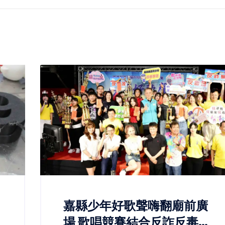
嘉縣少年好歌聲嗨翻廟前廣
場 歌唱競賽結合反詐反毒