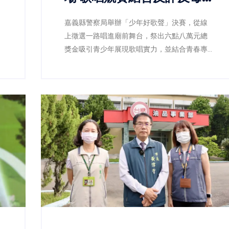
宣導
嘉義縣警察局舉辦「少年好歌聲」決賽，從線
上徵選一路唱進廟前舞台，祭出六點八萬元總
功
獎金吸引青少年展現歌唱實力，並結合青春專
案宣導，透過音樂陪伴青少年健康成長。