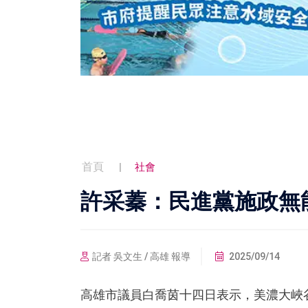
首頁
社會
許采蓁：民進黨施政無
記者 吳文生 / 高雄 報導
2025/09/14
高雄市議員白喬茵十四日表示，美濃大峽