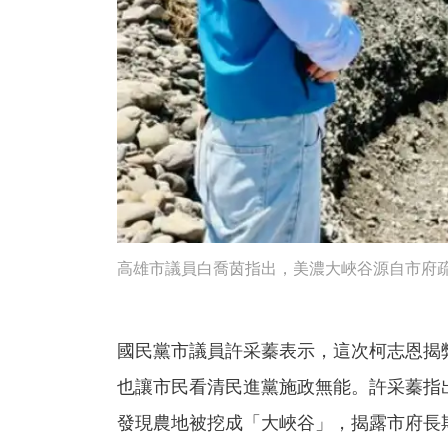
高雄市議員白喬茵指出，美濃大峽谷源自市府
國民黨市議員許采蓁表示，這次柯志恩揭
也讓市民看清民進黨施政無能。許采蓁指
發現農地被挖成「大峽谷」，揭露市府長