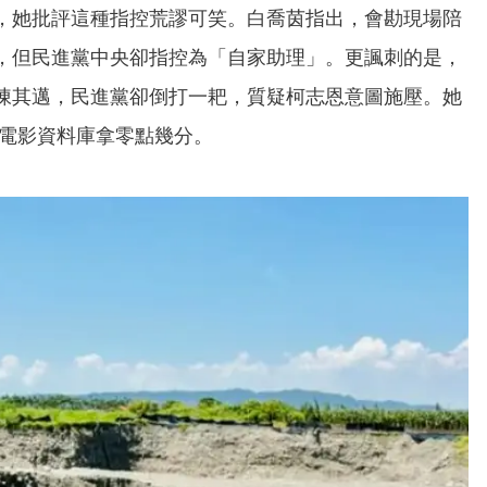
，她批評這種指控荒謬可笑。白喬茵指出，會勘現場陪
，但民進黨中央卻指控為「自家助理」。更諷刺的是，
陳其邁，民進黨卻倒打一耙，質疑柯志恩意圖施壓。她
b電影資料庫拿零點幾分。