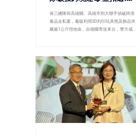
斤愷他命
保三總隊與高雄關、高雄市刑大聯手偵破跨境
毒品走私案，毒販利用3D列印玩具熊及飾品夾
藏逾1公斤愷他命，自德國寄送來台，警方成
逮捕2嫌並查扣毒品，阻止流入市面。