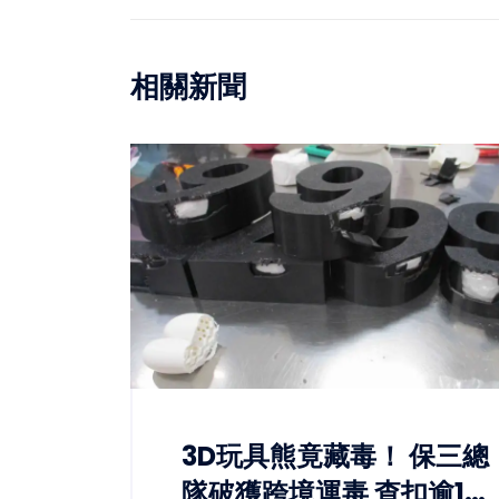
相關新聞
3D玩具熊竟藏毒！ 保三總
隊破獲跨境運毒 查扣逾1公