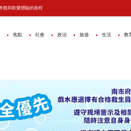
奇觀與歡樂體驗的旅程
3D玩具熊竟藏毒！ 保三總隊破獲跨
焦點
社會
政治
旅遊
生活
教