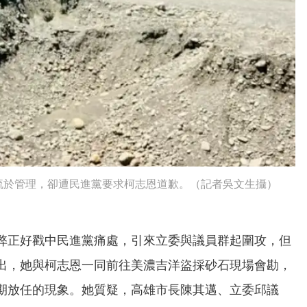
疏於管理，卻遭民進黨要求柯志恩道歉。（記者吳文生攝）
弊正好戳中民進黨痛處，引來立委與議員群起圍攻，但
出，她與柯志恩一同前往美濃吉洋盜採砂石現場會勘，
期放任的現象。她質疑，高雄市長陳其邁、立委邱議