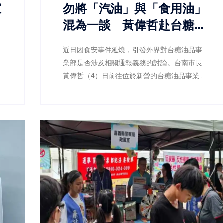
家
勿將「汽油」與「食用油」
續
混為一談 黃偉哲赴台糖油
品事業部查察：食安不能建
近日因食安事件延燒，引發外界對台糖油品事
立在誤解之上
業部是否涉及相關通報義務的討論。台南市長
黃偉哲（4）日前往位於新營的台糖油品事業部
實地訪查，並由衛生局陪同查核，確認該事業
部所經營業務為汽柴油、潤滑油及加油站服
務，與民眾日常食用油品並無關聯，現場也再
次釐清「此油非彼油」，避免錯誤資訊持續擴
散。