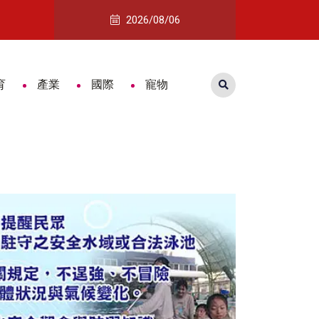
境運毒 查扣逾1公斤愷他命
嘉藥打造消防人才搖籃 15人通過國考
2026/08/06
育
產業
國際
寵物