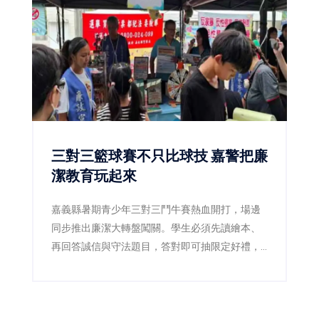
三對三籃球賽不只比球技 嘉警把廉
潔教育玩起來
嘉義縣暑期青少年三對三鬥牛賽熱血開打，場邊
同步推出廉潔大轉盤闖關。學生必須先讀繪本、
再回答誠信與守法題目，答對即可抽限定好禮，
讓原本嚴肅的廉潔教育變成賽事中的熱門互動活
動。