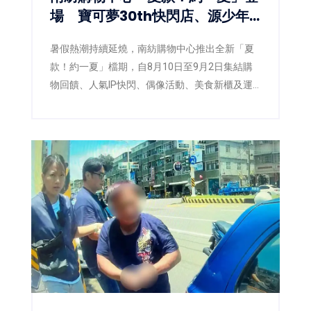
場 寶可夢30th快閃店、源少年
接力開嗨
暑假熱潮持續延燒，南紡購物中心推出全新「夏
款！約一夏」檔期，自8月10日至9月2日集結購
物回饋、人氣IP快閃、偶像活動、美食新櫃及運
動賽事等豐富內容，從寶可夢30th快閃店、
AcQUA源少年簽唱會，到全台最大3X3聯盟籃球
賽與鼓手道館競技，打造今夏最熱鬧的城市娛樂
據點。同時祭出會員點數折抵、滿額贈禮及多元
支付優惠，讓消費者享受購物、娛樂、美食一次
到位的夏日體驗。