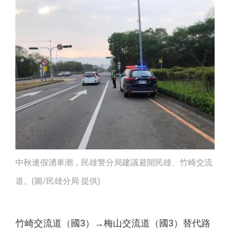
中秋連假湧車潮，民雄警分局建議避開民雄、竹崎交流
道。(圖/民雄分局 提供)
竹崎交流道（國3）→梅山交流道（國3）替代路