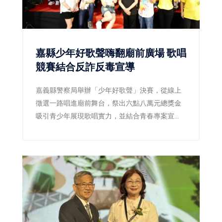
嘉縣少年好歌聲嗨翻廟前廣場 歌唱
競賽結合反詐反毒宣導
嘉義縣警察局舉辦「少年好歌聲」決賽，從線上
徵選一路唱進廟前舞台，祭出六點八萬元總獎金
吸引青少年展現歌唱實力，並結合青春專案宣
導，透過音樂陪伴青少年健康成長。