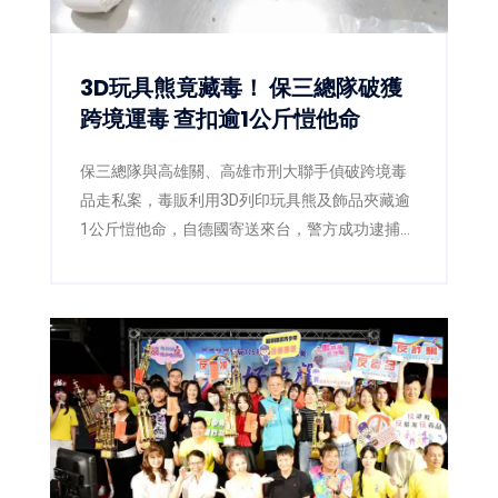
3D玩具熊竟藏毒！ 保三總隊破獲
跨境運毒 查扣逾1公斤愷他命
保三總隊與高雄關、高雄市刑大聯手偵破跨境毒
品走私案，毒販利用3D列印玩具熊及飾品夾藏逾
1公斤愷他命，自德國寄送來台，警方成功逮捕2
嫌並查扣毒品，阻止流入市面。