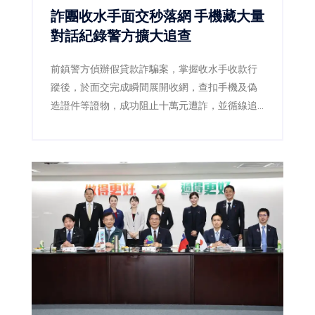
詐團收水手面交秒落網 手機藏大量
對話紀錄警方擴大追查
前鎮警方偵辦假貸款詐騙案，掌握收水手收款行
蹤後，於面交完成瞬間展開收網，查扣手機及偽
造證件等證物，成功阻止十萬元遭詐，並循線追
查幕後詐騙集團。