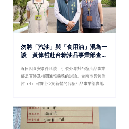
勿將「汽油」與「食用油」混為一
談 黃偉哲赴台糖油品事業部查
察：食安不能建立在誤解之上
近日因食安事件延燒，引發外界對台糖油品事業
部是否涉及相關通報義務的討論。台南市長黃偉
哲（4）日前往位於新營的台糖油品事業部實地訪
查，並由衛生局陪同查核，確認該事業部所經營
業務為汽柴油、潤滑油及加油站服務，與民眾日
常食用油品並無關聯，現場也再次釐清「此油非
彼油」，避免錯誤資訊持續擴散。