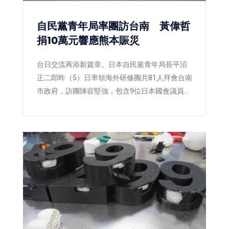
自民黨青年局率團訪台南 黃偉哲
捐10萬元響應熊本賑災
台日交流再添新篇章。日本自民黨青年局長平沼
正二郎昨（5）日率領海外研修團共81人拜會台南
市政府，訪團陣容堅強，包含9位日本國會議員，
以及多位地方議員與青年黨部代表。台南市長黃
偉哲偕同副市長姜淋煌及新聞及國際關係處長蘇
恩恩熱情接待，雙方除就城市交流、青年互動及
未來合作交換意見外，也共同關注日前熊本強震
災情。黃偉哲更宣布以個人名義捐出新台幣10萬
元，響應台南市政府「0728日本熊本賑災專
案」，盼凝聚更多社會力量，協助災區儘速重
建。