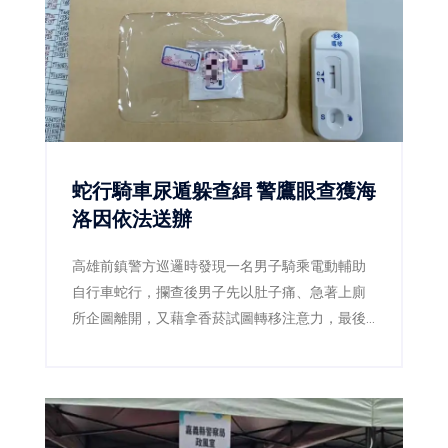
蛇行騎車尿遁躲查緝 警鷹眼查獲海
洛因依法送辦
高雄前鎮警方巡邏時發現一名男子騎乘電動輔助
自行車蛇行，攔查後男子先以肚子痛、急著上廁
所企圖離開，又藉拿香菸試圖轉移注意力，最後
仍遭警方查獲海洛因，並依毒品及公共危險罪送
辦。