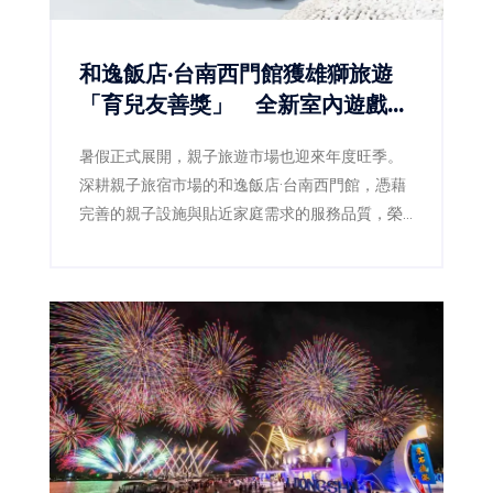
和逸飯店·台南西門館獲雄獅旅遊
「育兒友善獎」 全新室內遊戲室
登場 打造暑假最強親子放電基地
暑假正式展開，親子旅遊市場也迎來年度旺季。
深耕親子旅宿市場的和逸飯店·台南西門館，憑藉
完善的親子設施與貼近家庭需求的服務品質，榮
獲雄獅旅遊「最懂你的親子友善飯店」評選中的
「育兒友善獎」，再次獲得市場肯定。迎接暑假
到來，飯店同步推出全新室內遊戲空間「和逸囡
仔埕」，並規劃「FUN暑假 1+1放電趣」體驗套票
及「雙樂園放電大冒險」住房專案，從室內外遊
樂設施、親子互動體驗到台南特色美食一次串
聯，打造寓教於樂、吃住玩一站滿足的城市親子
假期。