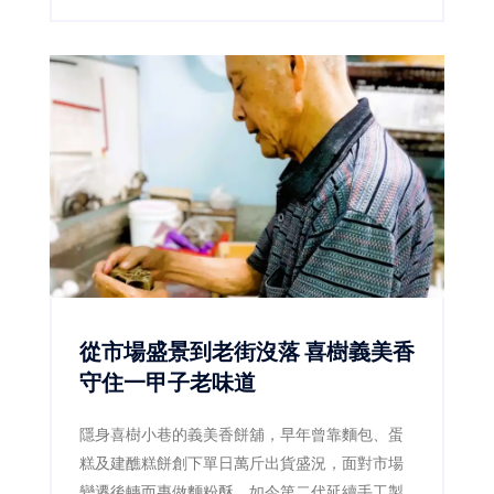
年持續將ESG理念落實於旅宿經營，除了取消客
房瓶裝水、增設飲水設備、不主動提供一次性備
品等環保措施，今年更將永續概念延伸至旅遊內
容，推出結合食農教育的「酪跑農遊趣」住房專
案，以及深度認識府城文化的「府城文化走
讀」，讓親子在旅行中親近自然、探索歷史，也
讓永續不只是口號，而是真正融入每一段家庭旅
程。
從市場盛景到老街沒落 喜樹義美香
守住一甲子老味道
隱身喜樹小巷的義美香餅舖，早年曾靠麵包、蛋
糕及建醮糕餅創下單日萬斤出貨盛況，面對市場
變遷後轉而專做麵粉酥。如今第二代延續手工製