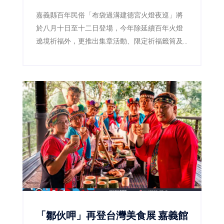
嘉義縣百年民俗「布袋過溝建德宮火燈夜巡」將
於八月十日至十二日登場，今年除延續百年火燈
遶境祈福外，更推出集章活動、限定祈福籤筒及
星光演唱會，邀請全台民眾一起走進布袋，感受
嘉義宗教文化魅力。
「鄒伙呷」再登台灣美食展 嘉義館