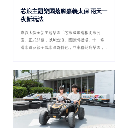
芯浪主題樂園落腳嘉義太保 兩天一
夜新玩法
嘉義太保全新主題樂園「芯浪國際滑板衝浪公
園」正式開幕，以AI造浪、國際滑板場、十一條
滑水道及親子戲水區為特色，並串聯萌寵樂園，
瞄準親子、校外教學及科技產業客群。