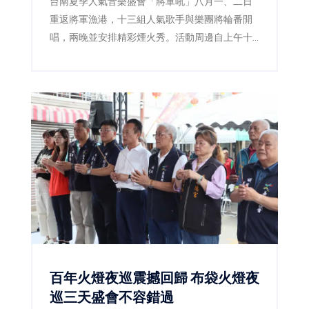
台南夏季人氣音樂盛會「將軍吼」八月一、二日
重返將軍漁港，十三組人氣歌手與樂團將輪番開
唱，兩晚並安排精彩煙火秀。活動周邊自上午十
一時起實施交通管制，市府同步加開公車及接駁
服務，提醒民眾提早出發並遵從現場引導。
百年火燈夜巡震撼回歸 布袋火燈夜
巡三天盛會不容錯過