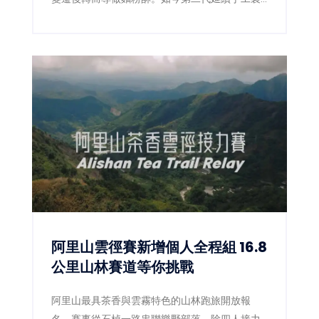
作，四果餅、椪餅及造型麵粉酥仍吸引民眾專程
上門。
阿里山雲徑賽新增個人全程組 16.8
公里山林賽道等你挑戰
阿里山最具茶香與雲霧特色的山林跑旅開放報
名，賽事從石棹一路串聯樂野部落，除四人接力