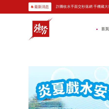
署攜手企業培育AI新世代
詐團收水手面交秒落網 手機藏
最新消息
首頁