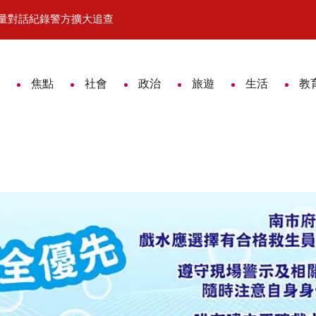
大量對話紀錄警方擴大追查
「鎮展三寶」驚豔登場！2026國
焦點
社會
政治
旅遊
生活
教