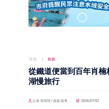
首頁
旅遊
從鐵道便當到百年肖楠
湖慢旅行
記者 張竣翔 / 嘉義 報導
2026/07/02