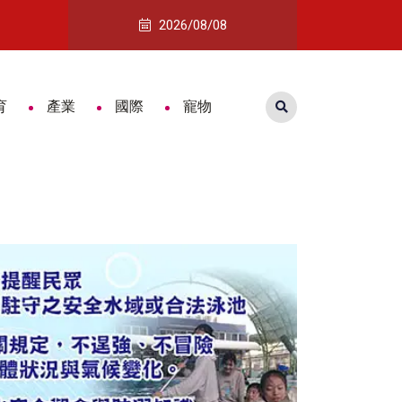
際木雕藝術交流展開展 跨國藝術對話激盪木雕新視野
南紡購物中心「夏款！約一夏」登場 寶
2026/08/08
育
產業
國際
寵物