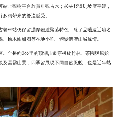
可站上觀樹平台欣賞壯觀古木；杉林棧道則坡度平緩，
芬多精帶來的舒適感受。
古老車站仍保留濃厚鐵道聚落特色，除了品嚐遠近馳名
粿、檜木甜甜圈等在地小吃，體驗濃濃山城風情。
區。全長約2公里的頂湖步道穿梭於竹林、茶園與原始
觀及雲霧山景，四季皆展現不同自然風貌，也是近年熱