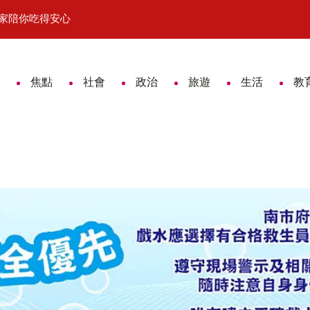
店家陪你吃得安心
面試有型、就業有薪 台南就業中心父
焦點
社會
政治
旅遊
生活
教