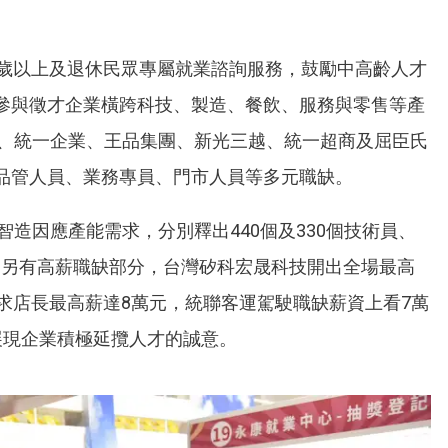
5歲以上及退休民眾專屬就業諮詢服務，鼓勵中高齡人才
參與徵才企業橫跨科技、製造、餐飲、服務與零售等產
工業、統一企業、王品集團、新光三越、統一超商及屈臣氏
品管人員、業務專員、門市人員等多元職缺。
穎智造因應產能需求，分別釋出440個及330個技術員、
間。另有高薪職缺部分，台灣矽科宏晟科技開出全場最高
求店長最高薪達8萬元，統聯客運駕駛職缺薪資上看7萬
展現企業積極延攬人才的誠意。