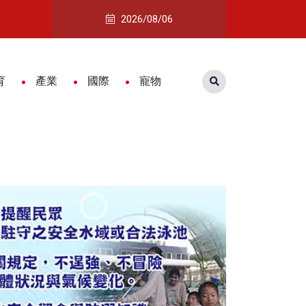
親節徵才媒合250職缺
阿里山雲徑賽新增個人全程組 16.8公
2026/08/06
育
產業
國際
寵物