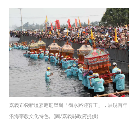
嘉義布袋新塭嘉應廟舉辦「衝水路迎客王」，展現百年
沿海宗教文化特色。(圖/嘉義縣政府提供)