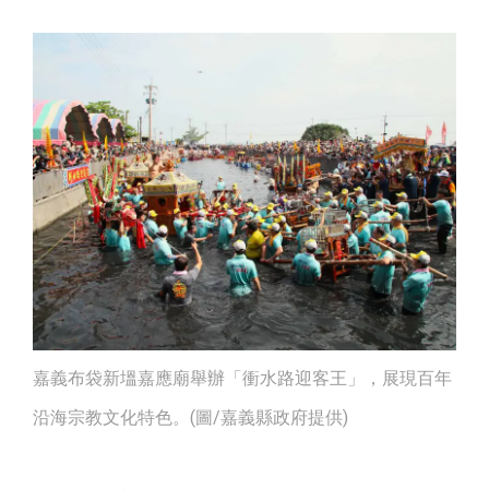
嘉義布袋新塭嘉應廟舉辦「衝水路迎客王」，展現百年
沿海宗教文化特色。(圖/嘉義縣政府提供)