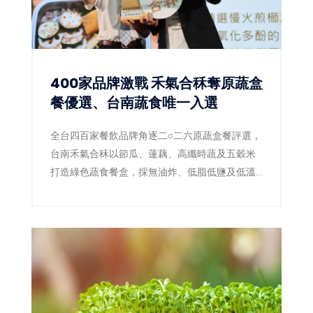
400家品牌激戰 禾氣合秝奪原蔬盒
餐優選、台南蔬食唯一入選
全台四百家餐飲品牌角逐二○二六原蔬盒餐評選，
台南禾氣合秝以節瓜、蓮藕、高纖時蔬及五穀米
打造綠色蔬食餐盒，採無油炸、低脂低鹽及低溫
料理，成功拿下優選，成為本屆蔬食組台南唯一
獲獎品牌。