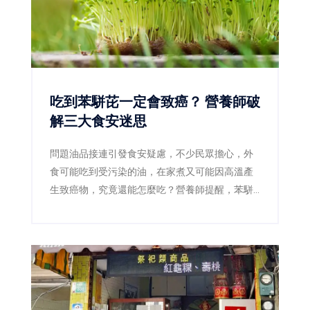
吃到苯駢芘一定會致癌？ 營養師破
解三大食安迷思
問題油品接連引發食安疑慮，不少民眾擔心，外
食可能吃到受污染的油，在家煮又可能因高溫產
生致癌物，究竟還能怎麼吃？營養師提醒，苯駢
芘確實是需要降低暴露的致癌物質，但偶爾吃到
不等於一定會罹癌，也沒有任何一種蔬菜或保健
食品能立即把它「排出體外」。真正有效的防
線，是確認問題產品、減少焦黑食物及改善用油
習慣。