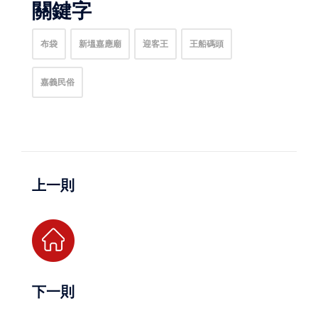
關鍵字
布袋
新塭嘉應廟
迎客王
王船碼頭
嘉義民俗
上一則
下一則