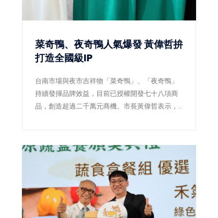
菜奇鴨、夜奇鴨人氣爆發 黃偉哲拚
打造全國級IP
台南市場與夜市吉祥物「菜奇鴨」、「夜奇鴨」
持續發揮品牌效益，目前已授權開發七十八項商
品，創造超過二千萬元商機。市長黃偉哲表示，
未來將整合跨局處資源，打造代表台南的全國級
城市IP。