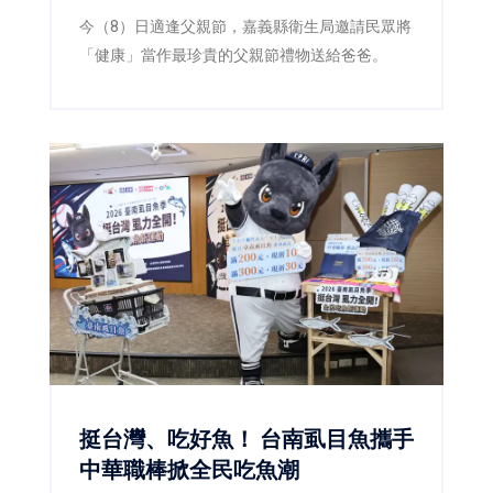
今（8）日適逢父親節，嘉義縣衛生局邀請民眾將
「健康」當作最珍貴的父親節禮物送給爸爸。
挺台灣、吃好魚！ 台南虱目魚攜手
中華職棒掀全民吃魚潮