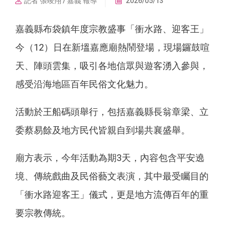
記者 張竣翔 / 嘉義 報導
2026/05/13
嘉義縣布袋鎮年度宗教盛事「衝水路、迎客王」
今（12）日在新塭嘉應廟熱鬧登場，現場鑼鼓喧
天、陣頭雲集，吸引各地信眾與遊客湧入參與，
感受沿海地區百年民俗文化魅力。
活動於王船碼頭舉行，包括嘉義縣長翁章梁、立
委蔡易餘及地方民代皆親自到場共襄盛舉。
廟方表示，今年活動為期3天，內容包含平安遶
境、傳統戲曲及民俗藝文表演，其中最受矚目的
「衝水路迎客王」儀式，更是地方流傳百年的重
要宗教傳統。