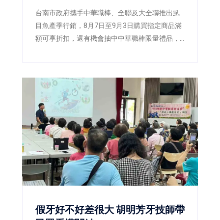
台南市政府攜手中華職棒、全聯及大全聯推出虱
目魚產季行銷，8月7日至9月3日購買指定商品滿
額可享折扣，還有機會抽中中華職棒限量禮品，
邀請全民一起「挺台灣、吃好魚」。
假牙好不好差很大 胡明芳牙技師帶