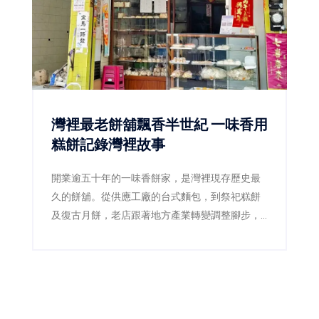
灣裡最老餅舖飄香半世紀 一味香用
糕餅記錄灣裡故事
開業逾五十年的一味香餅家，是灣裡現存歷史最
久的餅舖。從供應工廠的台式麵包，到祭祀糕餅
及復古月餅，老店跟著地方產業轉變調整腳步，
第二代更透過減糖、減油及製程標準化，讓傳統
滋味繼續流傳。