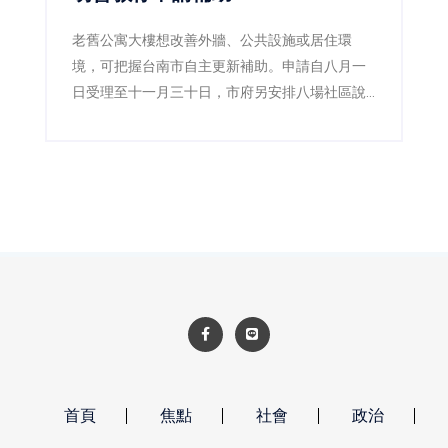
老舊公寓大樓想改善外牆、公共設施或居住環
境，可把握台南市自主更新補助。申請自八月一
日受理至十一月三十日，市府另安排八場社區說
明會，並成立專業輔導團，協助居民了解法令、
流程及可申請的規劃與工程費用補助。
首頁
焦點
社會
政治