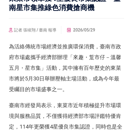
南星市集推綠色消費搶商機
記者 張竣翔 / 臺南 報導
2026/05/29
為活絡傳統市場經濟並推廣環保消費，臺南市政
府市場處攜手經濟部辦理「來趣・踅市仔－溫馨
五月・星市集」活動，其中擁有百年歷史的東菜
市將於5月30日舉辦壓軸主場活動，成為今年最
受矚目的市場盛事之一。
臺南市經發局表示，東菜市近年積極提升市場環
境與服務品質，不僅獲得經濟部市場評鑑特優肯
定，114年更榮獲4星優良市集認證，同時也是全