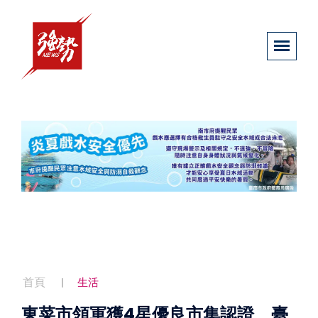
首頁
生活
東菜市領軍獲4星優良市集認證 臺