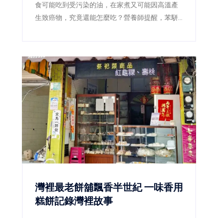
食可能吃到受污染的油，在家煮又可能因高溫產
生致癌物，究竟還能怎麼吃？營養師提醒，苯駢
芘確實是需要降低暴露的致癌物質，但偶爾吃到
不等於一定會罹癌，也沒有任何一種蔬菜或保健
食品能立即把它「排出體外」。真正有效的防
線，是確認問題產品、減少焦黑食物及改善用油
習慣。
灣裡最老餅舖飄香半世紀 一味香用
糕餅記錄灣裡故事