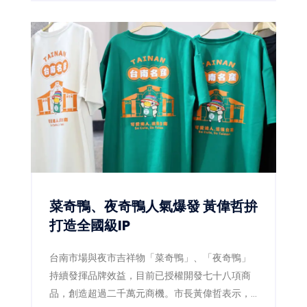
心，於集團uniopen APP推出全新「健康ACE」
專區，將健走、量血壓、量腰圍、均衡飲食等健
康行動融入日常生活，透過數位積分與獎勵機
制，鼓勵全民從生活型態改變開始，降低慢性疾
病風險，打造全民健康新生態。
菜奇鴨、夜奇鴨人氣爆發 黃偉哲拚
打造全國級IP
台南市場與夜市吉祥物「菜奇鴨」、「夜奇鴨」
持續發揮品牌效益，目前已授權開發七十八項商
品，創造超過二千萬元商機。市長黃偉哲表示，