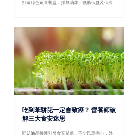
打造綠色蔬食餐盒，採無油炸、低脂低鹽及低溫
料理，成功拿下優選，成為本屆蔬食組台南唯一
獲獎品牌。
吃到苯駢芘一定會致癌？ 營養師破
解三大食安迷思
問題油品接連引發食安疑慮，不少民眾擔心，外