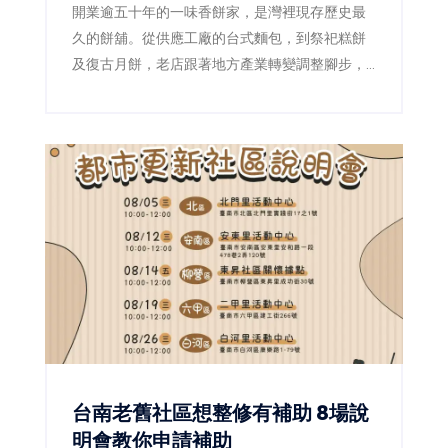
開業逾五十年的一味香餅家，是灣裡現存歷史最
久的餅舖。從供應工廠的台式麵包，到祭祀糕餅
及復古月餅，老店跟著地方產業轉變調整腳步，
第二代更透過減糖、減油及製程標準化，讓傳統
滋味繼續流傳。
台南老舊社區想整修有補助 8場說
明會教你申請補助