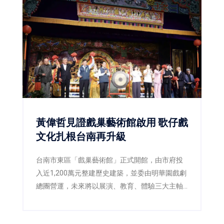
黃偉哲見證戲巢藝術館啟用 歌仔戲
文化扎根台南再升級
台南市東區「戲巢藝術館」正式開館，由市府投
入近1,200萬元整建歷史建築，並委由明華園戲劇
總團營運，未來將以展演、教育、體驗三大主軸
推廣歌仔戲文化，打造台南重要的藝文新地標。