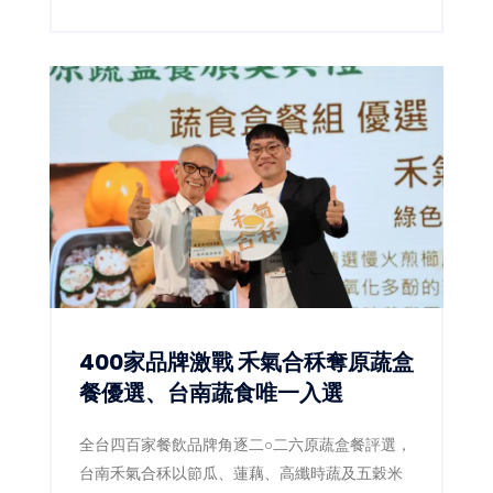
未來將整合跨局處資源，打造代表台南的全國級
城市IP。
400家品牌激戰 禾氣合秝奪原蔬盒
餐優選、台南蔬食唯一入選
全台四百家餐飲品牌角逐二○二六原蔬盒餐評選，
台南禾氣合秝以節瓜、蓮藕、高纖時蔬及五穀米