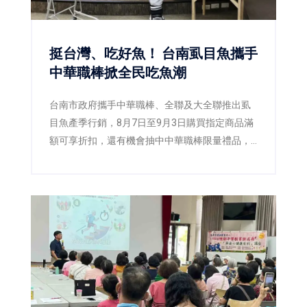
挺台灣、吃好魚！ 台南虱目魚攜手
中華職棒掀全民吃魚潮
台南市政府攜手中華職棒、全聯及大全聯推出虱
目魚產季行銷，8月7日至9月3日購買指定商品滿
額可享折扣，還有機會抽中中華職棒限量禮品，
邀請全民一起「挺台灣、吃好魚」。