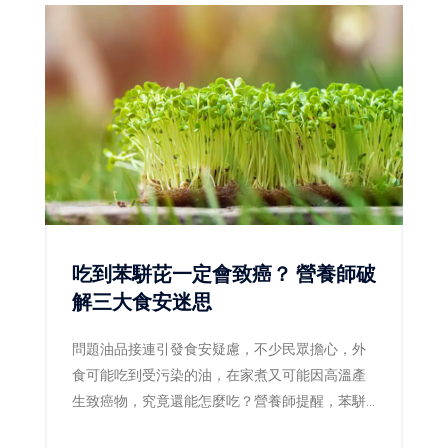
吃到苯駢芘一定會致癌？ 營養師破
解三大食安迷思
問題油品接連引發食安疑慮，不少民眾擔心，外
食可能吃到受污染的油，在家煮又可能因高溫產
生致癌物，究竟還能怎麼吃？營養師提醒，苯駢
芘確實是需要降低暴露的致癌物質，但偶爾吃到