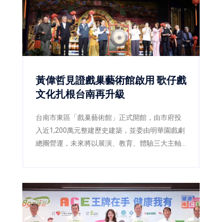
黃偉哲見證戲巢藝術館啟用 歌仔戲
文化扎根台南再升級
台南市東區「戲巢藝術館」正式開館，由市府投
入近1,200萬元整建歷史建築，並委由明華園戲劇
總團營運，未來將以展演、教育、體驗三大主軸
推廣歌仔戲文化，打造台南重要的藝文新地標。