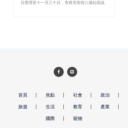
日受理至十一月三十日，市府另安排八場社區說
明會，並成立專業輔導團，協助居民了解法令、
流程及可申請的規劃與工程費用補助。
首頁
焦點
社會
政治
旅遊
生活
教育
產業
國際
寵物