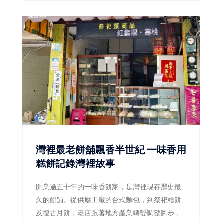
不等於一定會罹癌，也沒有任何一種蔬菜或保健
食品能立即把它「排出體外」。真正有效的防
線，是確認問題產品、減少焦黑食物及改善用油
習慣。
灣裡最老餅舖飄香半世紀 一味香用
糕餅記錄灣裡故事
開業逾五十年的一味香餅家，是灣裡現存歷史最
久的餅舖。從供應工廠的台式麵包，到祭祀糕餅
及復古月餅，老店跟著地方產業轉變調整腳步，