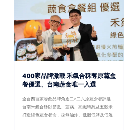
400家品牌激戰 禾氣合秝奪原蔬盒
餐優選、台南蔬食唯一入選
全台四百家餐飲品牌角逐二○二六原蔬盒餐評選，
台南禾氣合秝以節瓜、蓮藕、高纖時蔬及五穀米
打造綠色蔬食餐盒，採無油炸、低脂低鹽及低溫
料理，成功拿下優選，成為本屆蔬食組台南唯一
獲獎品牌。