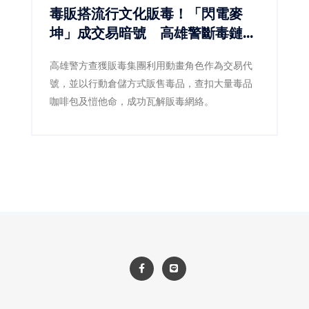
毒販搭流行文化販毒！「閃電麥
坤」成交易暗號 高雄警斷毒鏈逮
5人
高雄警方查獲販毒集團利用動畫角色作為交易代
號，並以行動倉儲方式販售毒品，查扣大量毒品
咖啡包及愷他命，成功瓦解販毒網絡。