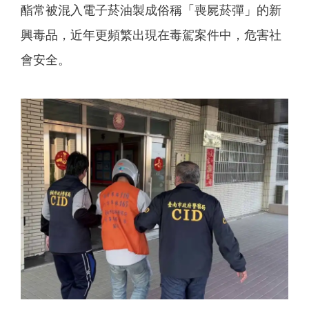
酯常被混入電子菸油製成俗稱「喪屍菸彈」的新
興毒品，近年更頻繁出現在毒駕案件中，危害社
會安全。