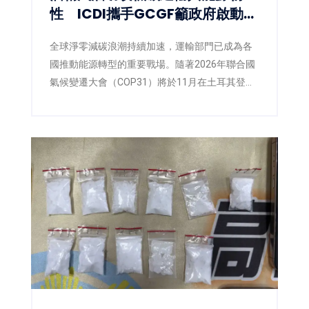
性 ICDI攜手GCGF籲政府啟動
E10藍圖
全球淨零減碳浪潮持續加速，運輸部門已成為各
國推動能源轉型的重要戰場。隨著2026年聯合國
氣候變遷大會（COP31）將於11月在土耳其登
場，各國正積極提出更具企圖心的減碳策略，低
碳燃料也逐漸成為國際能源政策的重要方向。面
對臺灣即將推動第三版國家自定貢獻
（NDC3.0），如何兼顧減碳、能源安全與供應韌
性，已成為產官學界共同關注的核心議題。