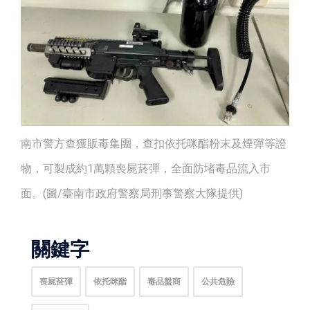
南市警方查獲販毒集團，查扣依托咪酯粉末及煙彈等證
物，可製成約1萬顆喪屍菸彈，全面防堵毒品流入市
面。(圖/臺南市政府警察局刑事警察大隊提供)
關鍵字
喪屍菸彈
依托咪酯
毒品盤商
公共危險