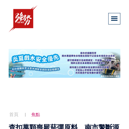
首頁
焦點
查扣萬顆喪屍菸彈原料 南市警斷源