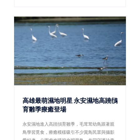
高雄最萌濕地明星 永安濕地高蹺鴴
育雛季療癒登場
永安濕地進入高蹺鴴育雛季，毛茸茸幼鳥跟著親
鳥學習覓食，療癒模樣吸引不少賞鳥民眾與攝影