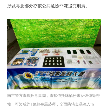
涉及毒駕部分亦依公共危險罪嫌追究刑責。
南市警方查獲販毒集團，查扣依托咪酯粉末及煙彈等證
物，可製成約1萬顆喪屍菸彈，全面防堵毒品流入市