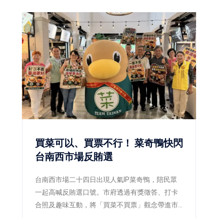
買菜可以、買票不行！ 菜奇鴨快閃
台南西市場反賄選
台南西市場二十四日出現人氣IP菜奇鴨，陪民眾
一起高喊反賄選口號。市府透過有獎徵答、打卡
合照及趣味互動，將「買菜不買票」觀念帶進市
場，呼籲市民共同守護乾淨選舉。