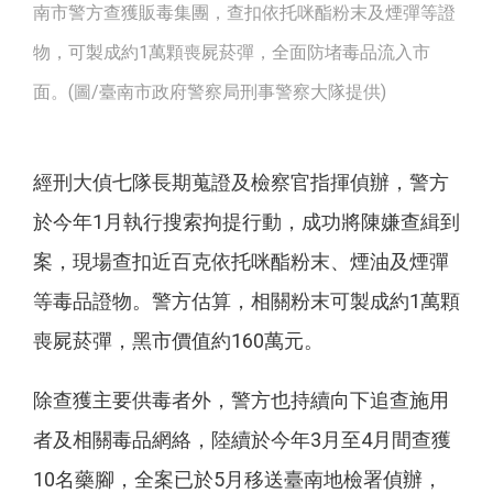
南市警方查獲販毒集團，查扣依托咪酯粉末及煙彈等證
物，可製成約1萬顆喪屍菸彈，全面防堵毒品流入市
面。(圖/臺南市政府警察局刑事警察大隊提供)
經刑大偵七隊長期蒐證及檢察官指揮偵辦，警方
於今年1月執行搜索拘提行動，成功將陳嫌查緝到
案，現場查扣近百克依托咪酯粉末、煙油及煙彈
等毒品證物。警方估算，相關粉末可製成約1萬顆
喪屍菸彈，黑市價值約160萬元。
除查獲主要供毒者外，警方也持續向下追查施用
者及相關毒品網絡，陸續於今年3月至4月間查獲
10名藥腳，全案已於5月移送臺南地檢署偵辦，