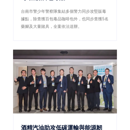
台南市警少年警察隊集結多個警力同步攻堅販毒
據點，除查獲百包毒品咖啡包外，也同步查獲5名
藥腳及大量賭具，全案依法送辦。
酒精汽油助攻低碳運輸與能源韌