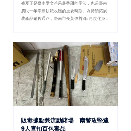
盛夏正是臺南愛文芒果最香甜的季節，也是臺南
農民一年辛勤耕耘收穫的重要時刻。為持續拓展
農產品銷售通路，臺南市長黃偉哲8日再度化身
「最強農產推銷員」，親自前往電視購物直播現
場，攜手臺南市農產運銷股份有限公司推廣臺南
愛文芒果，以最直接的方式向全國消費者介紹來
自產地的新鮮美味。直播活動推出的3,000公斤愛
文芒果甫開賣便迅速銷售一空，再次展現臺南芒
果在市場上的高人氣與品牌實力。
販毒據點兼流動賭場 南警攻堅逮
9人查扣百包毒品