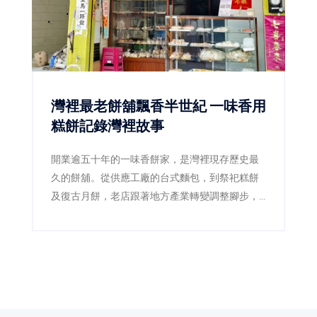
灣裡最老餅舖飄香半世紀 一味香用
糕餅記錄灣裡故事
開業逾五十年的一味香餅家，是灣裡現存歷史最
久的餅舖。從供應工廠的台式麵包，到祭祀糕餅
及復古月餅，老店跟著地方產業轉變調整腳步，
第二代更透過減糖、減油及製程標準化，讓傳統
滋味繼續流傳。