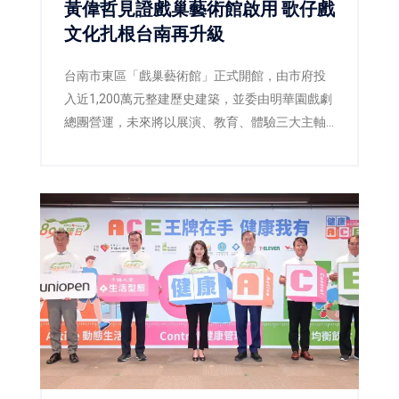
黃偉哲見證戲巢藝術館啟用 歌仔戲
文化扎根台南再升級
台南市東區「戲巢藝術館」正式開館，由市府投
入近1,200萬元整建歷史建築，並委由明華園戲劇
總團營運，未來將以展演、教育、體驗三大主軸
推廣歌仔戲文化，打造台南重要的藝文新地標。