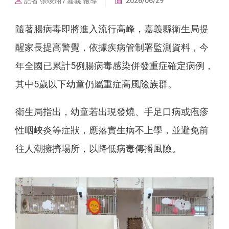
記者 張竣翔 / 嘉義 報導
2026/06/29
隨著腸病毒即將進入流行高峰，嘉義縣衛生局提
醒家長提高警覺，依據疾病管制署監測資料，今
年全國已累計5例腸病毒感染併發重症確定病例，
其中5歲以下幼童仍屬重症高風險族群。
衛生局指出，幼童若出現發燒、手足口病或疱疹
性咽峽炎等症狀，應落實生病不上學，並避免前
往人潮擁擠場所，以降低病毒傳播風險。