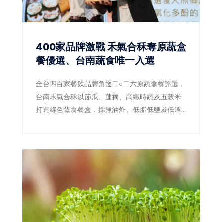
400家品牌激戰 禾氣合秝奪原蔬盒
餐優選、台南蔬食唯一入選
全台四百家餐飲品牌角逐二○二六原蔬盒餐評選，
台南禾氣合秝以節瓜、蓮藕、高纖時蔬及五穀米
打造綠色蔬食餐盒，採無油炸、低脂低鹽及低溫
料理，成功拿下優選，成為本屆蔬食組台南唯一
獲獎品牌。