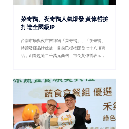
菜奇鴨、夜奇鴨人氣爆發 黃偉哲拚
打造全國級IP
台南市場與夜市吉祥物「菜奇鴨」、「夜奇鴨」
持續發揮品牌效益，目前已授權開發七十八項商
品，創造超過二千萬元商機。市長黃偉哲表示，
未來將整合跨局處資源，打造代表台南的全國級
城市IP。