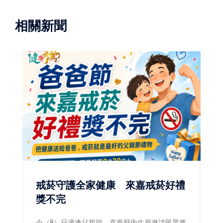
相關新聞
戒菸守護全家健康 來嘉戒菸好禮
獎不完
今（8）日適逢父親節，嘉義縣衛生局邀請民眾將