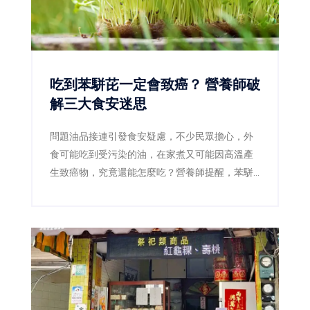
吃到苯駢芘一定會致癌？ 營養師破
解三大食安迷思
問題油品接連引發食安疑慮，不少民眾擔心，外
食可能吃到受污染的油，在家煮又可能因高溫產
生致癌物，究竟還能怎麼吃？營養師提醒，苯駢
芘確實是需要降低暴露的致癌物質，但偶爾吃到
不等於一定會罹癌，也沒有任何一種蔬菜或保健
食品能立即把它「排出體外」。真正有效的防
線，是確認問題產品、減少焦黑食物及改善用油
習慣。