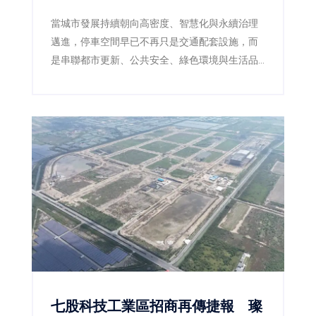
當城市發展持續朝向高密度、智慧化與永續治理
邁進，停車空間早已不再只是交通配套設施，而
是串聯都市更新、公共安全、綠色環境與生活品
質的重要基礎建設。嘉義市政府近年積極推動前
瞻停車場建設，以跨局處整合及多功能空間規劃
思維，成功打造兼具停車、景觀、防災與人本設
計的公共工程，今年更於「2026國家卓越建設
獎」一舉榮獲3項金質獎、1項優質獎，再次展現
嘉義市推動高品質公共建設的卓越成果，也獲得
專業評審一致肯定。
七股科技工業區招商再傳捷報 璨