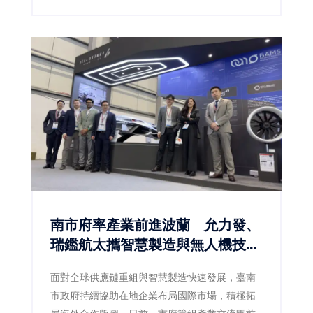
長黃敏惠率領市府團隊及14家在地品牌共同參
展，透過「好生活、好關係、好風格」三大主
軸，將嘉義的生活哲學、人文底蘊與創意設計完
整呈現，向全國分享屬於嘉義的城市文化，也展
現地方品牌邁向文化經濟的新實力。
南市府率產業前進波蘭 允力發、
瑞鑑航太攜智慧製造與無人機技術
搶攻歐洲商機
面對全球供應鏈重組與智慧製造快速發展，臺南
市政府持續協助在地企業布局國際市場，積極拓