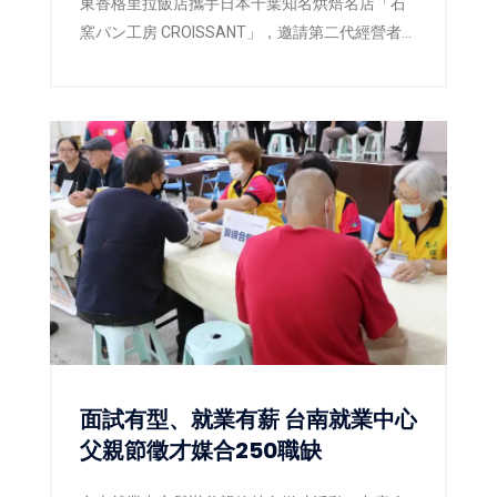
東香格里拉飯店攜手日本千葉知名烘焙名店「石
窯パン工房 CROISSANT」，邀請第二代經營者暨
主廚橋爪謙典（Kensuke Hashizume）來台展開
技術交流，將榮獲日本咖哩麵包十週年冠軍爭霸
賽總冠軍的製作工藝首次完整導入台灣。即日起
至9月30日於飯店一樓「品香坊」推出17款職人
麵包，不僅帶來享譽日本的最高金賞咖哩麵包，
更搶先日本市場推出2026年最新獲獎作品「咖啡
葡萄彎月可頌」，以及人氣商品「幸福生吐
司」，讓台灣消費者率先品嚐日本最新烘焙潮
流。
面試有型、就業有薪 台南就業中心
父親節徵才媒合250職缺