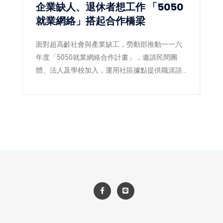
企業缺人、退休者想工作 「5050
就業網絡」搭起合作橋梁
面對超高齡社會與產業缺工，勞動部推動一一六
年度「5050就業網絡合作計畫」，邀請民間團
體、法人及學校加入，運用社區據點提供職涯諮
詢、職場體驗及再就業準備，讓熟齡人才在地找
到工作，也協助企業補充穩定人力。