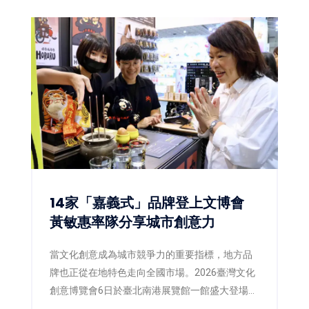
英國及新加坡等5國、共40位藝術家齊聚展出，透
過不同文化背景與創作觀點，激盪出當代木雕藝
術的嶄新能量。同步登場的「2026臺灣國際木雕
競賽作品展」，也自67件參賽作品中精選45件入
選展出，並公布各類組得獎入圍名單，為年度木
雕藝術盛事揭開精彩序幕。
14家「嘉義式」品牌登上文博會
黃敏惠率隊分享城市創意力
當文化創意成為城市競爭力的重要指標，地方品
牌也正從在地特色走向全國市場。2026臺灣文化
創意博覽會6日於臺北南港展覽館一館盛大登場，
嘉義市政府以《我們嘉義式》為主題策展，由市