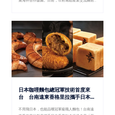
展海外合作版圖。日前，市府籌組產業交流團前
往波蘭，集結智慧機器人、無人載具、精密製造
及關鍵零組件等領域企業，深入參訪當地科技園
區、企業及產業聚落，掌握歐洲市場最新發展趨
勢，並促成技術交流與商業合作。其中，深耕精
密製造的允力發股份有限公司，以及專注智慧飛
行技術的瑞鑑航太科技股份有限公司，憑藉各自
核心技術優勢，成功展現臺南產業創新能量，也
為未來進軍歐洲市場奠定重要基礎。
日本咖哩麵包總冠軍技術首度來
台 台南遠東香格里拉攜手日本名
店CROISSANT
不用飛日本，也能品嚐冠軍級職人麵包！台南遠