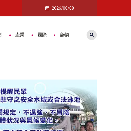
黃敏惠率隊分享城市創意力
詐團收水手面交秒落網 手機藏大量對
2026/08/08
育
產業
國際
寵物