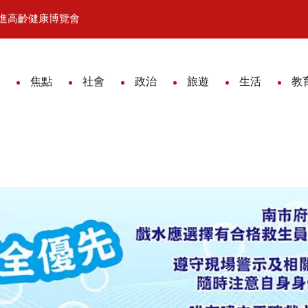
進高齡健康博覽會
14家「嘉義式」品牌登上文博會 
焦點
社會
政治
旅遊
生活
教