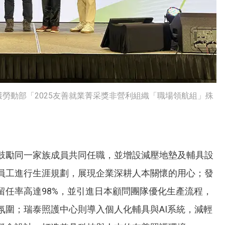
勞動部「2025友善就業菁采獎非營利組織「職場領航組」殊
鼓勵同一家族成員共同任職，並增設減壓地墊及輔具設
員工進行生涯規劃，展現企業深耕人本關懷的用心；發
留任率高達98%，並引進日本顧問團隊優化生產流程，
氛圍；瑞泰照護中心則導入個人化輔具與AI系統，減輕