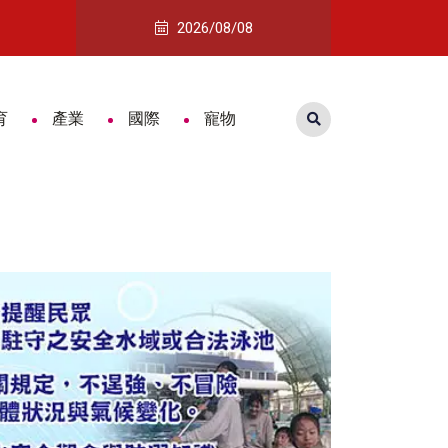
流展開展 跨國藝術對話激盪木雕新視野
從市場盛景到老街沒落 喜樹義美香守住一甲子老味
2026/08/08
育
產業
國際
寵物