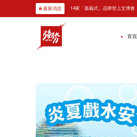
太攜智慧製造與無人機技術搶攻歐洲商機
14家「嘉義式」品牌登上文博會 黃敏惠率
最新消息
首頁