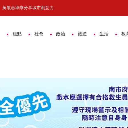
隊分享城市創意力
「鎮展三寶」驚豔登場！2026國際木雕藝術交
焦點
社會
政治
旅遊
生活
教