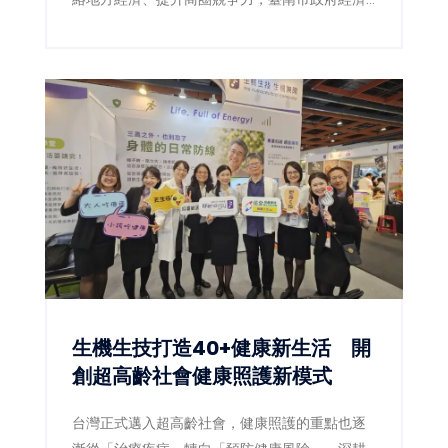
發展局今年攜手22個商圈，自8月起至年底規劃一
系列精彩活動，結合七夕、中秋、萬聖節、聖誕
節等節慶氛圍，串聯文化走讀、美食饗宴、親子
體驗、生態旅遊、寵物嘉年華及低碳輕旅行等多
元主題，邀請全國民眾走進臺南巷弄，感受最具
地方特色的商圈魅力，讓觀光人潮轉化為消費商
機，為城市注入源源不絕的經濟活力。
生機生技打造40+健康新生活 開
創超高齡社會健康照護新模式
台灣正式邁入超高齡社會，健康照護的重點也逐