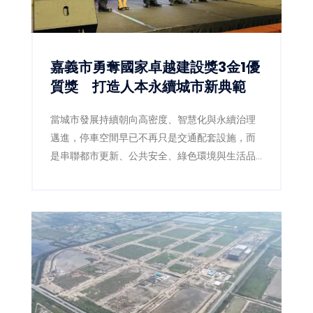
嘉義市勇奪國家卓越建設獎3金1優
質獎 打造人本永續城市新典範
當城市發展持續朝向高密度、智慧化與永續治理
邁進，停車空間早已不再只是交通配套設施，而
是串聯都市更新、公共安全、綠色環境與生活品
質的重要基礎建設。嘉義市政府近年積極推動前
瞻停車場建設，以跨局處整合及多功能空間規劃
思維，成功打造兼具停車、景觀、防災與人本設
計的公共工程，今年更於「2026國家卓越建設
獎」一舉榮獲3項金質獎、1項優質獎，再次展現
嘉義市推動高品質公共建設的卓越成果，也獲得
專業評審一致肯定。