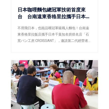
日本咖哩麵包總冠軍技術首度來
台 台南遠東香格里拉攜手日本名
店CROISSANT
不用飛日本，也能品嚐冠軍級職人麵包！台南遠
東香格里拉飯店攜手日本千葉知名烘焙名店「石
窯パン工房 CROISSANT」，邀請第二代經營者暨
主廚橋爪謙典（Kensuke Hashizume）來台展開
技術交流，將榮獲日本咖哩麵包十週年冠軍爭霸
賽總冠軍的製作工藝首次完整導入台灣。即日起
至9月30日於飯店一樓「品香坊」推出17款職人
麵包，不僅帶來享譽日本的最高金賞咖哩麵包，
更搶先日本市場推出2026年最新獲獎作品「咖啡
葡萄彎月可頌」，以及人氣商品「幸福生吐
司」，讓台灣消費者率先品嚐日本最新烘焙潮
流。