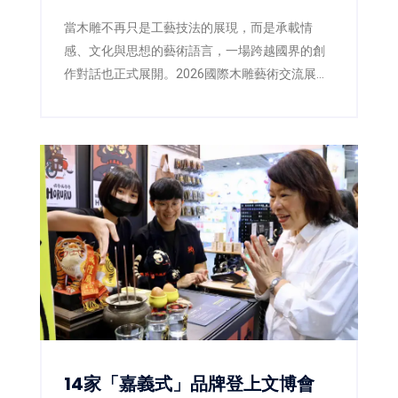
對話激盪木雕新視野
當木雕不再只是工藝技法的展現，而是承載情
感、文化與思想的藝術語言，一場跨越國界的創
作對話也正式展開。2026國際木雕藝術交流展即
日起於三義木雕博物館盛大登場，以「空杯活
水」為策展主題，邀集來自臺灣、日本、韓國、
英國及新加坡等5國、共40位藝術家齊聚展出，透
過不同文化背景與創作觀點，激盪出當代木雕藝
術的嶄新能量。同步登場的「2026臺灣國際木雕
競賽作品展」，也自67件參賽作品中精選45件入
選展出，並公布各類組得獎入圍名單，為年度木
雕藝術盛事揭開精彩序幕。
14家「嘉義式」品牌登上文博會