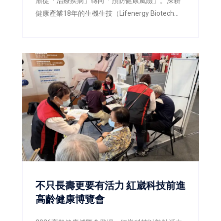
漸從「治療疾病」轉向「預防健康風險」。深耕
健康產業18年的生機生技（Lifenergy Biotech
Corp.）今年以「三高之外，也別忘了身體的日常
防線」為主題，攜手佑全連鎖藥局，在第三屆
「2026高齡健康產業博覽會」上，打造兼具專業
衛教、互動體驗與智慧健康概念的展區，希望透
過健康教育、藥師專業及AI科技，翻轉民眾對健
康管理的既有觀念，讓「健康，不該等到生病才
開始」成為全民日常。
不只長壽更要有活力 紅崴科技前進
高齡健康博覽會